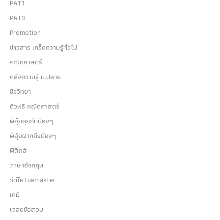
PAT1
PAT3
Promotion
ข่าวสาร เกร็ดความรู้ทั่วไป
คณิตศาสตร์
คลังความรู้ ม.ปลาย
ชีววิทยา
ติวฟรี คณิตศาสตร์
พี่อุ๋ยคุยกับน้องๆ
พี่อุ๋ยฝากถึงน้องๆ
ฟิสิกส์
ภาษาอังกฤษ
วีดีโอTuemaster
เคมี
เฉลยข้อสอบ