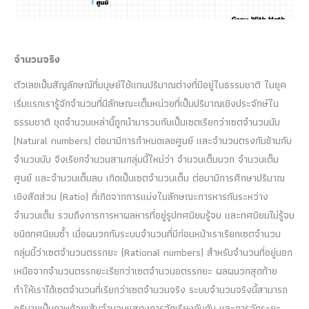
จำนวนจริง
ตัวเลขเป็นสัญลักษณ์ที่มนุษย์ใช้แทนปริมาณต่างที่มีอยู่ในธรรมชาติ ในยุค
เริ่มแรกเรารู้จักจำนวนที่มีลักษณะเต็มหน่วยที่เป็นปริมาณเชิงประจักษ์ใน
ธรรมชาติ ชุดจำนวนเหล่านี้ถูกนำมารวมกันเป็นเซตเรียกว่าเซตจำนวนนับ
(Natural numbers) ต่อมามีการกำหนดเลขศูนย์ และจำนวนตรงกันข้ามกับ
จำนวนนับ จึงเรียกจำนวนสามกลุ่มนี้ใหม่ว่า จำนวนเต็มบวก จำนวนเต็ม
ศูนย์ และจำนวนเต็มลบ เกิดเป็นเซตจำนวนเต็ม ต่อมามีการศึกษาปริมาณ
เชิงสัดส่วน (Ratio) ที่เกิดจากการแบ่งในลักษณะการหารกันระหว่าง
จำนวนเต็ม รวมถึงการการหาผลหารที่อยู่รูปทศนิยมรู้จบ และทศนิยมไม่รู้จบ
ชนิดทศนิยมซ้ำ เมื่อผนวกกับระบบจำนวนที่มีก่อนหน้าเราเรียกเซตจำนวน
กลุ่มนี้ว่าเซตจำนวนตรรกยะ (Rational numbers) สำหรับจำนวนที่อยู่นอก
เหนือจากจำนวนตรรกยะเรียกว่าเซตจำนวนอตรรกยะ ผลผนวกสุดท้าย
ทำให้เราได้เซตจำนวนที่เรียกว่าเซตจำนวนจริง ระบบจำนวนจริงนี้สามารถ
อธิบายเป็นภาพด้วยเส้นจำนวนแสดงการจัดเรียงอันดับ และการวัดระยะ