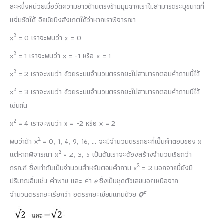
ละหนึ่งหน่วยเมื่อวัดความยาวด้านตรงข้ามมุมฉากเราไม่สามารถระบุขนาดที่
แจ่มชัดได้ อีกนัยนึงสังเกตได้ว่าหากเราพิจารณา
2
x
= 0 เราจะพบว่า x = 0
2
x
= 1 เราจะพบว่า x = -1 หรือ x = 1
2
x
= 2 เราจะพบว่า ด้วยระบบจำนวนตรรกยะไม่สามารถตอบคำถามนี้ได้
2
x
= 3 เราจะพบว่า ด้วยระบบจำนวนตรรกยะไม่สามารถตอบคำถามนี้ได้
เช่นกัน
2
x
= 4 เราจะพบว่า x = -2 หรือ x = 2
2
พบว่าถ้า x
= 0, 1, 4, 9, 16, … จะมีจำนวนตรรกยะที่เป็นคำตอบของ x
2
แต่หากพิจารณา x
= 2, 3, 5 เป็นต้นเราจะต้องสร้างจำนวนเรียกว่า
2
กรณฑ์ ซึ่งเท่ากับเป็นจำนวนสำหรับตอบคำถาม x
= 2 นอกจากนี้ยังมี
ปริมาณอื่นเช่น ค่าพาย และ ค่า
e
ซึ่งเป็นชุดตัวเลขนอกเหนือจาก
c
จำนวนตรรกยะเรียกว่า อตรรกยะเขียนแทนด้วย
Q