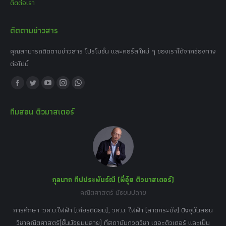
ติดต่อเรา
ติดตามข่าวสาร
คุณสามารถติดตามข่าวสาร โปรโมชั่น และคอร์สใหม่ ๆ ของเราได้จากช่องทาง
ต่อไปนี้
Find us on:
Facebook
Twitter
YouTube
Instagram
Whatsapp
page
page
page
page
page
ทีมสอน ติวมาสเตอร์
opens
opens
opens
opens
opens
in
in
in
in
in
new
new
new
new
new
window
window
window
window
window
กุลนาถ ทีปประพันธ์ณี (พี่อุ๋ย ติวมาสเตอร์)
คณิตศาสตร์ มัธยมปลาย
อร์
tor
การศึกษา :วศ.บ.ไฟฟ้า (เกียรตินิยม), วศ.ม. ไฟฟ้า (ลาดกระบัง) ปัจจุบันสอน
วิ
เศษ
วิชาคณิตศาสตร์(ชั้นมัธยมปลาย) ที่สถาบันกวดวิชา เดอะติวเตอร์ และเป็น
วิช