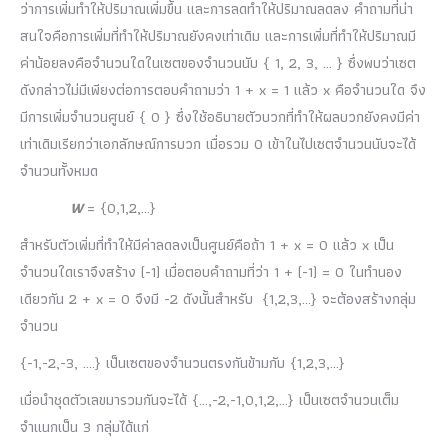
ว่าการเพิ่มทำให้ปริมาณเพิ่มขึ้น และการลดทำให้ปริมาณลดลง คำถามที่น่า
สนใจคือการเพิ่มที่ทำให้ปริมาณยังคงเท่าเดิม และการเพิ่มที่ทำให้ปริมาณมี
ค่าน้อยลงคือจำนวนใดในเซตของจำนวนนับ { 1, 2, 3, … } ซึ่งพบว่าเซต
ดังกล่าวไม่มีเพียงต่อการตอบคำถามว่า 1 + x = 1 แล้ว x คือจำนวนใด จึง
มีการเพิ่มจำนวนศูนย์ { 0 } ซึ่งใช้อธิบายตัวบวกที่ทำให้ผลบวกยังคงมีค่า
เท่าเดิมเรียกว่าเอกลักษณ์การบวก เมื่อรวม 0 เข้าในไปเซตจำนวนนับจะได้
จำนวนทั้งหมด
W
= {0,1,2,…}
สำหรับตัวเพิ่มที่ทำให้มีค่าลดลงเป็นศูนย์คือถ้า 1 + x = 0 แล้ว x เป็น
จำนวนใดเราจึงสร้าง (-1) เมื่อตอบคำถามที่ว่า 1 + (-1) = 0 ในทำนอง
เดียวกัน 2 + x = 0 จึงมี -2 ดังนั้นสำหรับ {1,2,3,…} จะต้องสร้างกลุ่ม
จำนวน
{-1,-2,-3, ….} เป็นเซตของจำนวนตรงกันข้ามกับ {1,2,3,…}
เมื่อนำชุดตัวเลขมารวมกันจะได้ {…,-2,-1,0,1,2,…} เป็นเซตจำนวนเต็ม
จำแนกเป็น 3 กลุ่มได้แก่