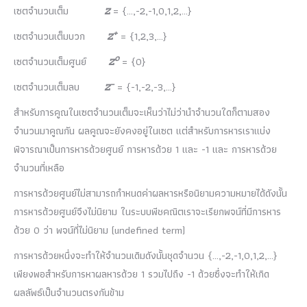
เซตจำนวนเต็ม
Z
= {…,-2,-1,0,1,2,…}
+
เซตจำนวนเต็มบวก
Z
= {1,2,3,…}
0
เซตจำนวนเต็มศูนย์
Z
= {0}
–
เซตจำนวนเต็มลบ
Z
= {-1,-2,-3,…}
สำหรับการคูณในเซตจำนวนเต็มจะเห็นว่าไม่ว่านำจำนวนใดก็ตามสอง
จำนวนมาคูณกัน ผลคูณจะยังคงอยู่ในเซต แต่สำหรับการหารเราแบ่ง
พิจารณาเป็นการหารด้วยศูนย์ การหารด้วย 1 และ -1 และ การหารด้วย
จำนวนที่เหลือ
การหารด้วยศูนย์ไม่สามารถกำหนดค่าผลหารหรือนิยามความหมายได้ดังนั้น
การหารด้วยศูนย์จึงไม่นิยาม ในระบบพีชคณิตเราจะเรียกพจน์ที่มีการหาร
ด้วย 0 ว่า พจน์ที่ไม่นิยาม (undefined term)
การหารด้วยหนึ่งจะทำให้จำนวนเดิมดังนั้นชุดจำนวน {…,-2,-1,0,1,2,…}
เพียงพอสำหรับการหาผลหารด้วย 1 รวมไปถึง -1 ด้วยซึ่งจะทำให้เกิด
ผลลัพธ์เป็นจำนวนตรงกันข้าม