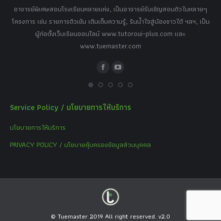
,
อาจารย์พิเศษสอนโรงเรียนหลายแห่ง, เป็นอาจารย์รับเชิญสอนติวในหลายๆ
พิเ
ธานี
โครงการ เช่น รายการติวเข้ม เติมเต็มความรู้, รินน้ำใจสู่น้องชาวใต้ ฯลฯ, เป็น
ควา
ิบาย
ผู้ก่อตั้งเว็บเรียนออนไลน์ www.tutoroui-plus.com และ
ม.
แนน
www.tuemaster.com
ที่
Facebook
YouTube
Service Policy / นโยบายการให้บริการ
นโยบายการให้บริการ
PRIVACY POLICY / นโยบายคุ้มครองข้อมูลส่วนบุคคล
© Tuemaster 2019 All right reserved. v2.0