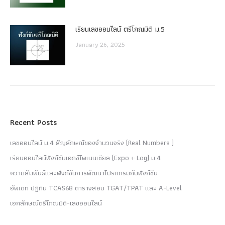
เรียนเลขออนไลน์ ตรีโกณมิติ ม.5
January 26, 2025
Recent Posts
เลขออนไลน์ ม.4 สัญลักษณ์ของจำนวนจริง (Real Numbers )
เรียนออนไลน์ฟังก์ชันเอกซ์โพเนนเชียล (Expo + Log) ม.4
ความสัมพันธ์และฟังก์ชันการพัฒนาโปรแกรมกับฟังก์ชัน
อัพเดท ปฏิทิน TCAS68 ตารางสอบ TGAT/TPAT และ A-Level
เอกลักษณ์ตรีโกณมิติ-เลขออนไลน์