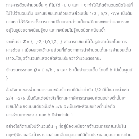
การหารด้วยจำนวนอื่น ๆ ที่ไม่ใช่ -1, 0 และ 1 จะทำให้เกิดจำนวนชนิดใหม่ที่
ไม่ใช่จำนวนเต็ม นิยามเขียนแทนด้วยเศษส่วนเช่น 1/2 , 5/3, -7/6 เป็นต้น
หากเราใช้วิธีการตั้งหารยาวเปลี่ยนเศษส่วนเป็นทศนิยมจะพบว่าผลหารจะ
อยู่ในรูปของทศนิยมรู้จบ และทศนิยมไม่รู้จบชนิดทศนิยมซ้ำ
จะเห็นว่า
Z
= {…,-2,-1,0,1,2,…} สามารถเขียนได้ในรูปเศษด้วยโดยการ
หารด้วย 1 เมื่อผนวกเข้าเศษส่วนที่เกิดจากการนำจำนวนเต็มหารจำนวนเต็ม
เราจะได้ชุดจำนวนที่แสดงสัดส่วนเรียกว่าจำนวนตรรกยะ
จำนวนตรรกยะ
Q
= { a/b , a และ b เป็นจำนวนเต็ม โดยที่ b ไม่เป็นศูนย์
}
ข้อสังเกตของจำนวนตรรกยะคือจำนวนที่มีค่าเท่ากับ 1/2 มีได้หลายค่าเช่น
2/4, -3/6 เป็นต้นแต่อย่างไรก็ตามหากพิจารณาเศษส่วนอย่างต่ำนั้นจะ
เขียนได้เพียงแบบเดียวนั้นคือ a/b จะเป็นเศษส่วนอย่างต่ำเมื่อตัว
หารร่วมมากของ a และ b มีค่าเท่ากับ 1
อย่างไรก็ตามยังมีจำนวนอื่น ๆ ที่อยู่น้องเหนือจากจำนวนตรรกยะเช่นใน
ทฤษฎีพิธากอรัสถ้าเราวาดสามเหลี่ยมมุมฉากที่มีด้านประกอบมุมฉากยาวด้าน