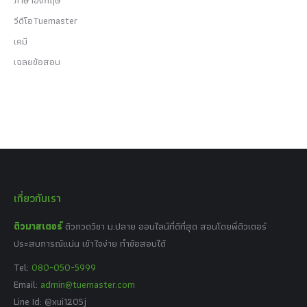
วีดีโอTuemaster
เคมี
เฉลยข้อสอบ
เกี่ยวกับเรา
ติวมาสเตอร์
ติวกวดวิชา ม.ปลาย ออนไลน์ที่ดีที่สุด สอนโดยพี่ติวเตอร์
ประสบการณ์แน่น เข้าใจง่าย ทำข้อสอบได้
Tel:
080-050-5999
Email:
admin@tuemaster.com
Line Id: @xui1205j