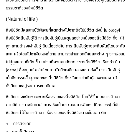
นิเวศเดียวกัน การศึกษาเกี่ยวกับสิ่งมีชีวิต เราจะต้องเข้าใจคุณสมบัติ หรือ
ธรรมชาติของสิ่งมีชีวิต
(Natural of life )
สิ่งมีชีวิตมีคุณสมบัติพิเศษที่แตกต่างไปจากสิ่งไม่มีชีวิต ดังนี้ (Biology)
สิ่งมีชีวิตสืบพันธุ์ได้ การสืบพันธุ์เป็นเหตุผลอย่างหนึ่งของสิ่งมีชีวิต ที่จะให้
ลูกหลานดำรงเผ่าพันธุ์ สืบเนื่องต่อไป การ สืบพันธุ์อาจจะสืบพันธุ์โดยอาศัย
เพศ หรือโดยไม่อาศัยเพศก็ตาม สามารถถ่ายทอดลักษณะต่าง ๆ จากพ่อแม่
ไปสู่ลูกหลานที่เกิด ขึ้น หน่วยที่ควบคุมลักษณะของสิ่งมีชีวิต เรียกว่า ยีน
(gene) ซึ่งอยู่บนโครโมโซมภายในนิวเคลียสของเซล ดังนั้น การสืบพันธุ์
เป็นกิจกรรมขั้นสุดยอดของสิ่งมีชีวิต ที่จะรักษาเผ่าพันธุ์ของตนเอง ให้
ยั่งยืนและอยู่รอดในระบบนิเวศ
ชีววิทยา จะศึกษาเฉพาะเรื่องราวของสิ่งมีชีวิต โดยใช้ขั้นตอนการศึกษา
ตามวิธีการทางวิทยาศาสตร์ ซึ่งเป็นกระบวนการศึกษา (Process) ที่นัก
ชีววิทยาใช้ในการศึกษา เรื่องราวของสิ่งมีชีวิตตามขั้นตอน คือ
การสังเกต
การตั้งปัญหา