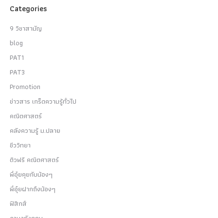
Categories
9 วิชาสามัญ
blog
PAT1
PAT3
Promotion
ข่าวสาร เกร็ดความรู้ทั่วไป
คณิตศาสตร์
คลังความรู้ ม.ปลาย
ชีววิทยา
ติวฟรี คณิตศาสตร์
พี่อุ๋ยคุยกับน้องๆ
พี่อุ๋ยฝากถึงน้องๆ
ฟิสิกส์
ภาษาอังกฤษ