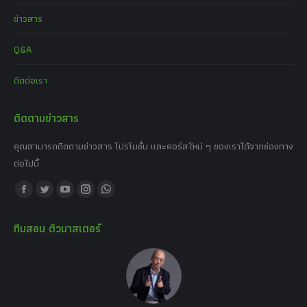
ข่าวสาร
Q&A
ติดต่อเรา
ติดตามข่าวสาร
คุณสามารถติดตามข่าวสาร โปรโมชั่น และคอร์สใหม่ ๆ ของเราได้จากช่องทาง
ต่อไปนี้
Find us on:
Facebook
Twitter
YouTube
Instagram
Whatsapp
page
page
page
page
page
ทีมสอน ติวมาสเตอร์
opens
opens
opens
opens
opens
in
in
in
in
in
new
new
new
new
new
window
window
window
window
window