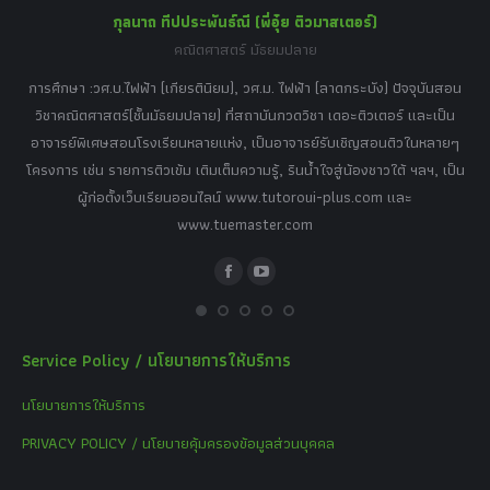
กุลนาถ ทีปประพันธ์ณี (พี่อุ๋ย ติวมาสเตอร์)
คณิตศาสตร์ มัธยมปลาย
อร์
tor
การศึกษา :วศ.บ.ไฟฟ้า (เกียรตินิยม), วศ.ม. ไฟฟ้า (ลาดกระบัง) ปัจจุบันสอน
วิ
เศษ
วิชาคณิตศาสตร์(ชั้นมัธยมปลาย) ที่สถาบันกวดวิชา เดอะติวเตอร์ และเป็น
วิช
,
อาจารย์พิเศษสอนโรงเรียนหลายแห่ง, เป็นอาจารย์รับเชิญสอนติวในหลายๆ
พิเ
ธานี
โครงการ เช่น รายการติวเข้ม เติมเต็มความรู้, รินน้ำใจสู่น้องชาวใต้ ฯลฯ, เป็น
ควา
ิบาย
ผู้ก่อตั้งเว็บเรียนออนไลน์ www.tutoroui-plus.com และ
ม.
แนน
www.tuemaster.com
ที่
Facebook
YouTube
Service Policy / นโยบายการให้บริการ
นโยบายการให้บริการ
PRIVACY POLICY / นโยบายคุ้มครองข้อมูลส่วนบุคคล