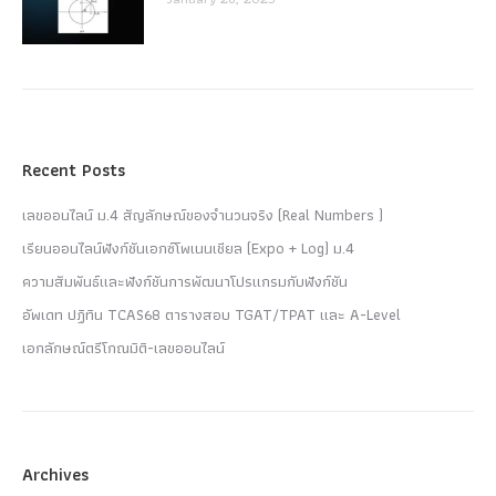
Recent Posts
เลขออนไลน์ ม.4 สัญลักษณ์ของจำนวนจริง (Real Numbers )
เรียนออนไลน์ฟังก์ชันเอกซ์โพเนนเชียล (Expo + Log) ม.4
ความสัมพันธ์และฟังก์ชันการพัฒนาโปรแกรมกับฟังก์ชัน
อัพเดท ปฏิทิน TCAS68 ตารางสอบ TGAT/TPAT และ A-Level
เอกลักษณ์ตรีโกณมิติ-เลขออนไลน์
Archives