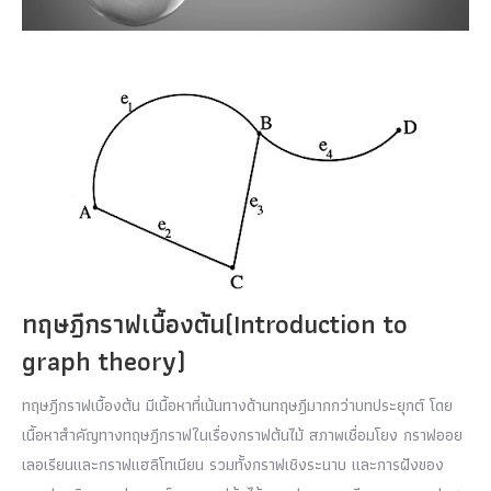
ทฤษฎีกราฟเบื้องต้น(Introduction to
graph theory)
ทฤษฎีกราฟเบื้องต้น มีเนื้อหาที่เน้นทางด้านทฤษฎีมากกว่าบทประยุกต์ โดย
เนื้อหาสำคัญทางทฤษฎีกราฟในเรื่องกราฟต้นไม้ สภาพเชื่อมโยง กราฟออย
เลอเรียนและกราฟแฮลิโทเนียน รวมทั้งกราฟเชิงระนาบ และการฝังของ