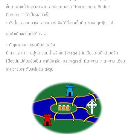
ขึ้นมาเพื่อแก้ปัญหาสะพานเคอนิกส์เบอร์ก “Konigsberg Bridge
Problem” ได้เป็นผลสำเร็จ
• ดังนั้น เลออนฮาร์ด ออยเลอร์ จึงได้ชื่อว่าเป็นบิดาของทฤษฎีกราฟ
จุดกำเนิดของทฤษฎีกราฟ
• ปัญหาสะพานเคอนิกส์เบอร์ก
มีเกาะ 2 เกาะ อยู่กลางแม่น้ำพรีเกล (Pregel) ในเมืองเคอนิกส์เบอร์ก
(ปัจจุบันเปลี่ยนชื่อเป็น คาลินิการ์ด: Kalinigrad) มีสะพาน 7 สะพาน เชื่อม
ระหว่างเกาะกับแผ่นดิน ดังรูป