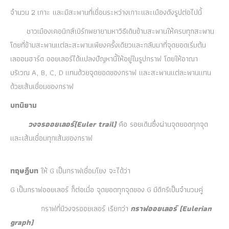
จำนวน 2 เกาะ และมีสะพานที่เชื่อมระหว่างเกาะและเมืองดังรูปต่อไปนี้
ชาวเมืองเคอนิกส์เบิร์กพยายามหาวิธีเดินข้ามสะพานให้ครบทุกสะพาน
โดยที่ข้ามสะพานแต่ละสะพานเพียงครั้งเดียวและกลับมาที่จุดยอดเริ่มต้น
เลออนฮาร์ด ออยเลอร์ได้แปลงปัญหานี้ให้อยู่ในรูปกราฟ โดยให้อาณา
บริเวณ A, B, C, D แทนด้วยจุดยอดของกราฟ และสะพานแต่ละพานแทน
ด้วยเส้นเชื่อมของกราฟ
บทนิยาม
วงจรออยเลอร์(Euler trail)
คือ รอยเดินซึ่งผ่านจุดยอดทุกจุด
และเส้นเชื่อมทุกเส้นของกราฟ
ทฤษฎีบท
ให้ G เป็นกราฟเชื่อมโยง จะได้ว่า
G เป็นกราฟออยเลอร์ ก็ต่อเมื่อ จุดยอดทุกจุดของ G มีดีกรีเป็นจำนวนคู่
กราฟที่มีวงจรออยเลอร์ เรียกว่า
กราฟออยเลอร์
(Eulerian
graph)