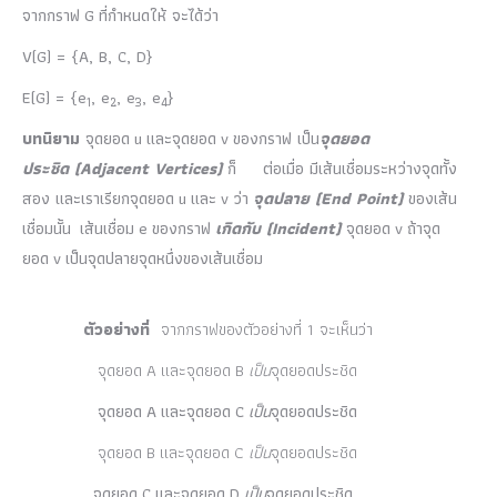
จากกราฟ G ที่กำหนดให้ จะได้ว่า
V(G) = {A, B, C, D}
E(G) = {e
, e
, e
, e
}
1
2
3
4
บทนิยาม
จุดยอด u และจุดยอด v ของกราฟ เป็น
จุดยอด
ประชิด
(Adjacent Vertices)
ก็ ต่อเมื่อ มีเส้นเชื่อมระหว่างจุดทั้ง
สอง และเราเรียกจุดยอด u และ v ว่า
จุดปลาย
(End Point)
ของเส้น
เชื่อมนั้น เส้นเชื่อม e ของกราฟ
เกิดกับ
(Incident)
จุดยอด v ถ้าจุด
ยอด v เป็นจุดปลายจุดหนึ่งของเส้นเชื่อม
ตัวอย่างที่
จากกราฟของตัวอย่างที่ 1 จะเห็นว่า
จุดยอด A และจุดยอด B
เป็น
จุดยอดประชิด
จุดยอด A และจุดยอด C
เป็น
จุดยอดประชิด
จุดยอด B และจุดยอด C
เป็น
จุดยอดประชิด
จุดยอด C และจุดยอด D
เป็น
จุดยอดประชิด