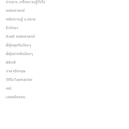
ข่าวสาร เกร็ดความรู้ทั่วไป
คณิตศาสตร์
คลังความรู้ ม.ปลาย
ชีววิทยา
ติวฟรี คณิตศาสตร์
พี่อุ๋ยคุยกับน้องๆ
พี่อุ๋ยฝากถึงน้องๆ
ฟิสิกส์
ภาษาอังกฤษ
วีดีโอTuemaster
เคมี
เฉลยข้อสอบ