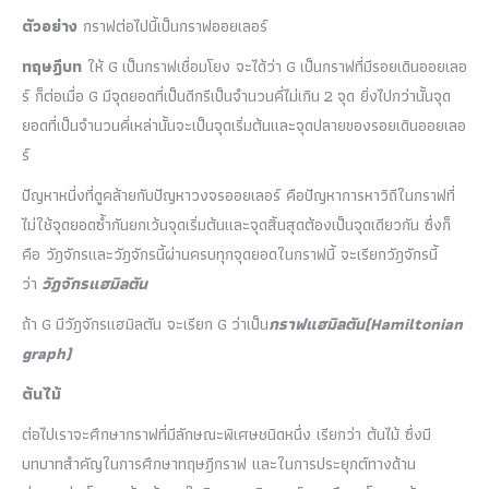
ตัวอย่าง
กราฟต่อไปนี้เป็นกราฟออยเลอร์
ทฤษฎีบท
ให้ G เป็นกราฟเชื่อมโยง จะได้ว่า G เป็นกราฟที่มีรอยเดินออยเลอ
ร์ ก็ต่อเมื่อ G มีจุดยอดที่เป็นดีกรีเป็นจำนวนคี่ไม่เกิน 2 จุด ยิ่งไปกว่านั้นจุด
ยอดที่เป็นจำนวนคี่เหล่านั้นจะเป็นจุดเริ่มต้นและจุดปลายของรอยเดินออยเลอ
ร์
ปัญหาหนี่งที่ดูคล้ายกับปัญหาวงจรออยเลอร์ คือปัญหาการหาวิถีในกราฟที่
ไม่ใช้จุดยอดซ้ำกันยกเว้นจุดเริ่มต้นและจุดสิ้นสุดต้องเป็นจุดเดียวกัน ซึ่งก็
คือ วัฎจักรและวัฎจักรนี้ผ่านครบทุกจุดยอดในกราฟนี้ จะเรียกวัฎจักรนี้
ว่า
วัฎจักรแฮมิลตัน
ถ้า G มีวัฎจักรแฮมิลตัน จะเรียก G ว่าเป็น
กราฟแฮมิลตัน
(Hamiltonian
graph)
ต้นไม้
ต่อไปเราจะศึกษากราฟที่มีลักษณะพิเศษชนิดหนึ่ง เรียกว่า ต้นไม้ ซึ่งมี
บทบาทสำคัญในการศึกษาทฤษฎีกราฟ และในการประยุกต์ทางด้าน