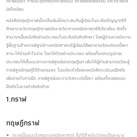
กราฟบนผิว การประยุกต์ของกราฟต้นไม้ กราฟออยเลอเรียน และกราฟแฮ
มิลโทเนียน
หนังสือทฤษฎีกราฟเบื้องต้นเล่มนี้เหมาะสมกับผู้เรียนในระดับปริญญาตรีที่
ศึกษารายวิชาทฤษฎีกราฟหรือรายวิชาทางคณิตศาสตร์ที่เกี่ยวข้อง อีกทั้ง
สามารถเป็นหนังสืออ่านประกอบในระดับบัณฑิตศึกษา โดยผู้อ่านควรมีความ
รู้พื้นฐานด้านการพิสูจน์ทางคณิตศาสตร์ผู้เขียนได้พยายามเรียบเรียงเนื้อหา
สาระให้อ่านเข้าใจง่าย โดยให้ตัวอย่างประกอบ พร้อมทั้งแสดงรูปภาพ
ประกอบให้เห็นแนวทางการพิสูจน์ของทฤษฎีบท เพื่อให้ผู้อ่านสามารถเรียนรู้
การพิสูจน์ทฤษฎีได้ด้วยตนเอง ในแต่ละหัวข้อของหนังสือจะมีแบบฝึกหัด
เพื่อช่วยในการฝึก การพิสูจน์และการวิเคราะห์เนื้อหา พร้อมทั้งเฉลยแบบ
ฝึกหัดในบางหัวข้ออีกด้วย
1.กราฟ
ทฤษฎีกราฟ
กราฟเป็นแบบจำลองทางคณิตศาสตร์ ซึ่งใช้สำหรับจำลองปัญหาบาง