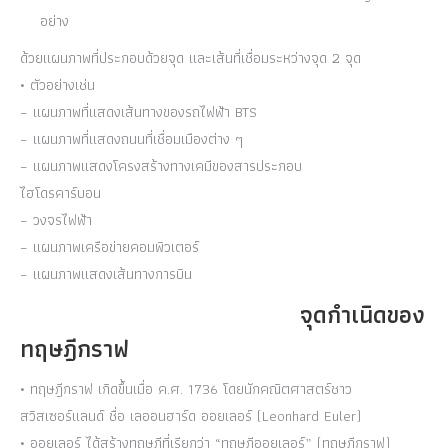
อย่าง
ด้วยแผนภาพที่ประกอบด้วยจุด และเส้นที่เชื่อมระหว่างจุด 2 จุด
• ตัวอย่างเช่น
– แผนภาพที่แสดงเส้นทางของรถไฟฟ้า BTS
– แผนภาพที่แสดงถนนที่เชื่อมเมืองต่าง ๆ
– แผนภาพแสดงโครงสร้างทางเคมีของสารประกอบ
ไฮโดรคาร์บอน
– วงจรไฟฟ้า
– แผนภาพเครือข่ายคอมพิวเตอร์
– แผนภาพแสดงเส้นทางการบิน
จุดกำเนิดของ
ทฤษฎีกราฟ
• ทฤษฎีกราฟ เกิดขึ้นเมื่อ ค.ศ. 1736 โดยนักคณิตศาสตร์ชาว
สวิสเซอร์แลนด์ ชื่อ เลออนฮาร์ด ออยเลอร์ (Leonhard Euler)
• ออยเลอร์ ได้สร้างทฤษฎีที่เรียกว่า “ทฤษฎีออยเลอร์” (ทฤษฎีกราฟ)