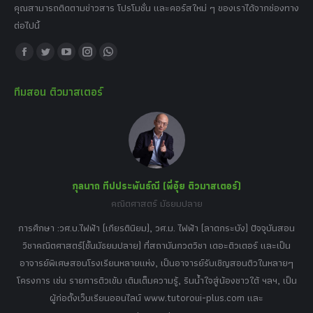
คุณสามารถติดตามข่าวสาร โปรโมชั่น และคอร์สใหม่ ๆ ของเราได้จากช่องทาง
ต่อไปนี้
Find us on:
Facebook
Twitter
YouTube
Instagram
Whatsapp
page
page
page
page
page
ทีมสอน ติวมาสเตอร์
opens
opens
opens
opens
opens
in
in
in
in
in
new
new
new
new
new
window
window
window
window
window
กุลนาถ ทีปประพันธ์ณี (พี่อุ๋ย ติวมาสเตอร์)
คณิตศาสตร์ มัธยมปลาย
อร์
tor
การศึกษา :วศ.บ.ไฟฟ้า (เกียรตินิยม), วศ.ม. ไฟฟ้า (ลาดกระบัง) ปัจจุบันสอน
วิ
เศษ
วิชาคณิตศาสตร์(ชั้นมัธยมปลาย) ที่สถาบันกวดวิชา เดอะติวเตอร์ และเป็น
วิช
,
อาจารย์พิเศษสอนโรงเรียนหลายแห่ง, เป็นอาจารย์รับเชิญสอนติวในหลายๆ
พิเ
ธานี
โครงการ เช่น รายการติวเข้ม เติมเต็มความรู้, รินน้ำใจสู่น้องชาวใต้ ฯลฯ, เป็น
ควา
ิบาย
ผู้ก่อตั้งเว็บเรียนออนไลน์ www.tutoroui-plus.com และ
ม.
แนน