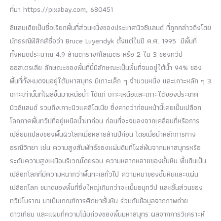
ที่มา https://pixabay.com, 680451
ซีแลนเดียเป็นชื่อเรียกพื้นที่ส่วนหนึ่งของประเทศนิวซีแลนด์ ที่ถูกกล่าวถึงโดย
นักธรณีฟิสิกส์ชื่อว่า Bruce Luyendyk ตั้งแต่ในปี ค.ศ. 1995 มีพื้นที่
ทั้งหมดประมาณ 4.9 ล้านตารางกิโลเมตร หรือ 2 ใน 3 ของทวีป
ออสเตรเลีย ลักษณะของพื้นที่นี้มีลักษณะเป็นพื้นที่จมอยู่ใต้น้ำ 94% ของ
พื้นที่ทั้งหมดจมอยู่ใต้มหาสมุทร มีเกาะเล็ก ๆ จำนวนหนึ่ง และเกาะหลัก ๆ 3
เกาะเท่านั้นที่โผล่ขึ้นมาเหนือน้ำ ได้แก่ เกาะเหนือและเกาะใต้ของประเทศ
นิวซีแลนด์ รวมถึงเกาะนิวแคลิโดเนีย ซึ่งคาดว่าก่อนหน้านี้เคยเป็นเปลือก
โลกภาคพื้นทวีปที่อยู่เหนือน้ำมาก่อน ก่อนที่จะจมลงจากเคลื่อนที่หรือการ
เปลี่ยนแปลงของพื้นผิวโลกเมื่อหลายล้านปีก่อน โดยเมื่อนำหลักการทาง
ธรณีวิทยา เช่น ความสูงสัมพัทธ์ของแผ่นดินที่โผล่พ้นจากมหาสมุทรหรือ
ระดับความสูงเหนือบริเวณโดยรอบ ความหลากหลายของชั้นหิน พื้นดินเป็น
เปลือกโลกที่มีความหนากว่าพื้นทะเลทั่วไป ความหนาของชั้นหินและแผ่น
เปลือกโลก ขนาดของพื้นที่ซึ่งใหญ่เกินกว่าจะเป็นอนุทวีป และชิ้นส่วนของ
ทวีปโบราณ มาเป็นเกณฑ์การศึกษาชั้นหิน ร่วมกับข้อมูลจากภาพถ่าย
ดาวเทียม และแผนที่ความโน้มถ่วงของพื้นมหาสมุทร ผลจากการวิเคราะห์