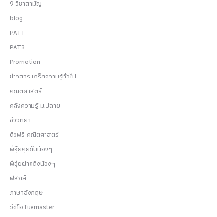
9 วิชาสามัญ
blog
PAT1
PAT3
Promotion
ข่าวสาร เกร็ดความรู้ทั่วไป
คณิตศาสตร์
คลังความรู้ ม.ปลาย
ชีววิทยา
ติวฟรี คณิตศาสตร์
พี่อุ๋ยคุยกับน้องๆ
พี่อุ๋ยฝากถึงน้องๆ
ฟิสิกส์
ภาษาอังกฤษ
วีดีโอTuemaster