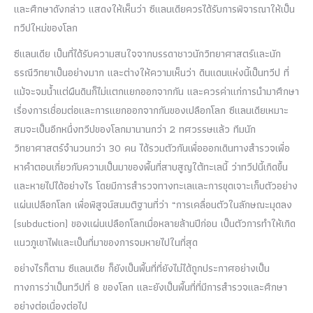
และศึกษาดังกล่าว แสดงให้เห็นว่า ซีแลนเดียควรได้รับการพิจารณาให้เป็น
ทวีปใหม่ของโลก
ซีแลนเดีย เป็นที่ได้รับความสนใจจากบรรดาชาวนักวิทยาศาสตร์และนัก
ธรณีวิทยาเป็นอย่างมาก และต่างให้ความเห็นว่า ดินแดนแห่งนี้เป็นทวีป ที่
แม้จะจมน้ำแต่ผืนดินก็ไม่แตกแยกออกจากกัน และควรค่าแก่การนำมาศึกษา
เรื่องการเชื่อมต่อและการแยกออกจากกันของเปลือกโลก ซีแลนเดียเหมาะ
สมจะเป็นอีกหนึ่งทวีปของโลกมานานกว่า 2 ทศวรรษแล้ว ทีมนัก
วิทยาศาสตร์จำนวนกว่า 30 คน ได้รวมตัวกันเพื่อออกเดินทางสำรวจเพื่อ
หาคำตอบเกี่ยวกับความเป็นมาของพื้นที่สาบสูญใต้ทะเลนี้ ว่าทวีปนี้เกิดขึ้น
และหายไปได้อย่างไร โดยมีการสำรวจทางทะเลและการขุดเจาะเก็บตัวอย่าง
แผ่นเปลือกโลก เพื่อพิสูจน์สมมติฐานที่ว่า “การเคลื่อนตัวในลักษณะมุดลง
(subduction) ของแผ่นเปลือกโลกเมื่อหลายล้านปีก่อน เป็นตัวการทำให้เกิด
แนวภูเขาไฟและเป็นที่มาของการจมหายไปในที่สุด
อย่างไรก็ตาม ซีแลนเดีย ก็ยังเป็นพื้นที่ที่ยังไม่ได้ถูกประกาศอย่างเป็น
ทางการว่าเป็นทวีปที่ 8 ของโลก และยังเป็นพื้นที่ที่มีการสำรวจและศึกษา
อย่างต่อเนื่องต่อไป