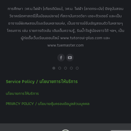
tor
การศึกษา :วศ.บ.ไฟฟ้า (เกียรตินิยม), วศ.ม. ไฟฟ้า (ลาดกระบัง) ปัจจุบันสอน
วิ
เศษ
วิชาคณิตศาสตร์(ชั้นมัธยมปลาย) ที่สถาบันกวดวิชา เดอะติวเตอร์ และเป็น
วิช
,
อาจารย์พิเศษสอนโรงเรียนหลายแห่ง, เป็นอาจารย์รับเชิญสอนติวในหลายๆ
พิเ
ธานี
โครงการ เช่น รายการติวเข้ม เติมเต็มความรู้, รินน้ำใจสู่น้องชาวใต้ ฯลฯ, เป็น
ควา
ิบาย
ผู้ก่อตั้งเว็บเรียนออนไลน์ www.tutoroui-plus.com และ
ม.
แนน
www.tuemaster.com
ที่
Facebook
YouTube
Service Policy / นโยบายการให้บริการ
นโยบายการให้บริการ
PRIVACY POLICY / นโยบายคุ้มครองข้อมูลส่วนบุคคล