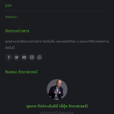
Q&A
ติดต่อเรา
ติดตามข่าวสาร
คุณสามารถติดตามข่าวสาร โปรโมชั่น และคอร์สใหม่ ๆ ของเราได้จากช่องทาง
ต่อไปนี้
Find us on:
Facebook
Twitter
YouTube
Instagram
Whatsapp
page
page
page
page
page
ทีมสอน ติวมาสเตอร์
opens
opens
opens
opens
opens
in
in
in
in
in
new
new
new
new
new
window
window
window
window
window
กุลนาถ ทีปประพันธ์ณี (พี่อุ๋ย ติวมาสเตอร์)
คณิตศาสตร์ มัธยมปลาย
อร์