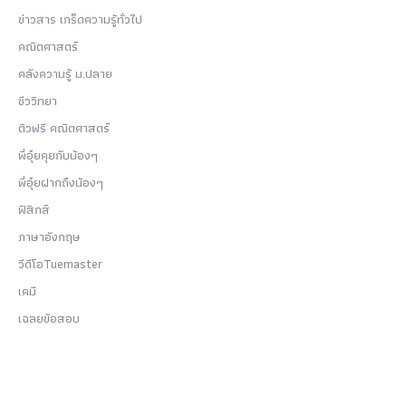
ข่าวสาร เกร็ดความรู้ทั่วไป
คณิตศาสตร์
คลังความรู้ ม.ปลาย
ชีววิทยา
ติวฟรี คณิตศาสตร์
พี่อุ๋ยคุยกับน้องๆ
พี่อุ๋ยฝากถึงน้องๆ
ฟิสิกส์
ภาษาอังกฤษ
วีดีโอTuemaster
เคมี
เฉลยข้อสอบ