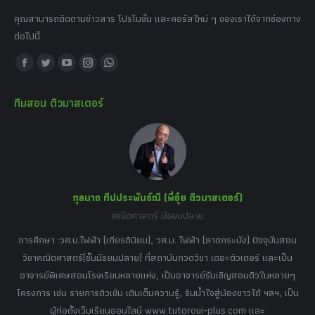
คุณสามารถติดตามข่าวสาร โปรโมชั่น และคอร์สใหม่ ๆ ของเราได้จากช่องทาง
ต่อไปนี้
Find us on:
Facebook
Twitter
YouTube
Instagram
Whatsapp
page
page
page
page
page
ทีมสอน ติวมาสเตอร์
opens
opens
opens
opens
opens
in
in
in
in
in
new
new
new
new
new
window
window
window
window
window
กุลนาถ ทีปประพันธ์ณี (พี่อุ๋ย ติวมาสเตอร์)
คณิตศาสตร์ มัธยมปลาย
อร์
tor
การศึกษา :วศ.บ.ไฟฟ้า (เกียรตินิยม), วศ.ม. ไฟฟ้า (ลาดกระบัง) ปัจจุบันสอน
วิ
เศษ
วิชาคณิตศาสตร์(ชั้นมัธยมปลาย) ที่สถาบันกวดวิชา เดอะติวเตอร์ และเป็น
วิช
,
อาจารย์พิเศษสอนโรงเรียนหลายแห่ง, เป็นอาจารย์รับเชิญสอนติวในหลายๆ
พิเ
ธานี
โครงการ เช่น รายการติวเข้ม เติมเต็มความรู้, รินน้ำใจสู่น้องชาวใต้ ฯลฯ, เป็น
ควา
ิบาย
ผู้ก่อตั้งเว็บเรียนออนไลน์ www.tutoroui-plus.com และ
ม.