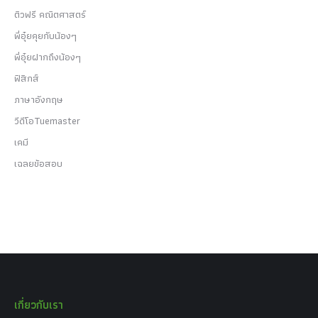
ติวฟรี คณิตศาสตร์
พี่อุ๋ยคุยกับน้องๆ
พี่อุ๋ยฝากถึงน้องๆ
ฟิสิกส์
ภาษาอังกฤษ
วีดีโอTuemaster
เคมี
เฉลยข้อสอบ
เกี่ยวกับเรา