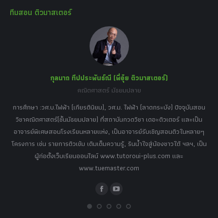
page
page
page
page
page
ทีมสอน ติวมาสเตอร์
opens
opens
opens
opens
opens
in
in
in
in
in
new
new
new
new
new
window
window
window
window
window
กุลนาถ ทีปประพันธ์ณี (พี่อุ๋ย ติวมาสเตอร์)
คณิตศาสตร์ มัธยมปลาย
อร์
tor
การศึกษา :วศ.บ.ไฟฟ้า (เกียรตินิยม), วศ.ม. ไฟฟ้า (ลาดกระบัง) ปัจจุบันสอน
วิ
เศษ
วิชาคณิตศาสตร์(ชั้นมัธยมปลาย) ที่สถาบันกวดวิชา เดอะติวเตอร์ และเป็น
วิช
,
อาจารย์พิเศษสอนโรงเรียนหลายแห่ง, เป็นอาจารย์รับเชิญสอนติวในหลายๆ
พิเ
ธานี
โครงการ เช่น รายการติวเข้ม เติมเต็มความรู้, รินน้ำใจสู่น้องชาวใต้ ฯลฯ, เป็น
ควา
ิบาย
ผู้ก่อตั้งเว็บเรียนออนไลน์ www.tutoroui-plus.com และ
ม.
แนน
www.tuemaster.com
ที่
Facebook
YouTube