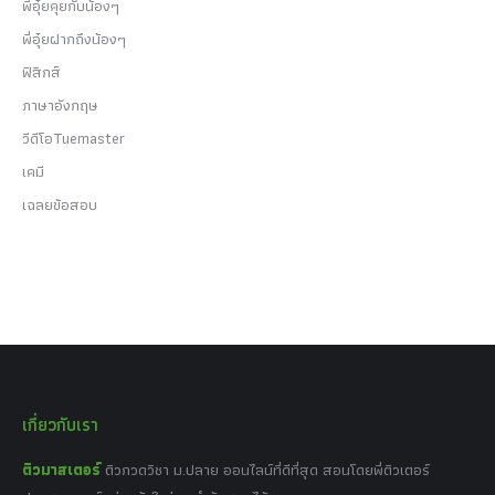
พี่อุ๋ยคุยกับน้องๆ
พี่อุ๋ยฝากถึงน้องๆ
ฟิสิกส์
ภาษาอังกฤษ
วีดีโอTuemaster
เคมี
เฉลยข้อสอบ
เกี่ยวกับเรา
ติวมาสเตอร์
ติวกวดวิชา ม.ปลาย ออนไลน์ที่ดีที่สุด สอนโดยพี่ติวเตอร์