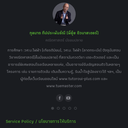
in
in
in
in
in
new
new
new
new
new
window
window
window
window
window
กุลนาถ ทีปประพันธ์ณี (พี่อุ๋ย ติวมาสเตอร์)
คณิตศาสตร์ มัธยมปลาย
อร์
tor
การศึกษา :วศ.บ.ไฟฟ้า (เกียรตินิยม), วศ.ม. ไฟฟ้า (ลาดกระบัง) ปัจจุบันสอน
วิ
เศษ
วิชาคณิตศาสตร์(ชั้นมัธยมปลาย) ที่สถาบันกวดวิชา เดอะติวเตอร์ และเป็น
วิช
,
อาจารย์พิเศษสอนโรงเรียนหลายแห่ง, เป็นอาจารย์รับเชิญสอนติวในหลายๆ
พิเ
ธานี
โครงการ เช่น รายการติวเข้ม เติมเต็มความรู้, รินน้ำใจสู่น้องชาวใต้ ฯลฯ, เป็น
ควา
ิบาย
ผู้ก่อตั้งเว็บเรียนออนไลน์ www.tutoroui-plus.com และ
ม.
แนน
www.tuemaster.com
ที่
Facebook
YouTube
Service Policy / นโยบายการให้บริการ