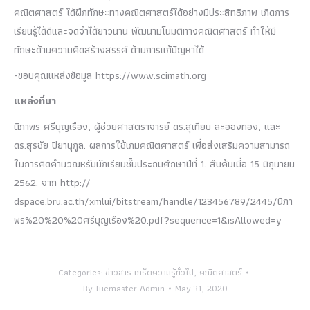
คณิตศาสตร์ ได้ฝึกทักษะทางคณิตศาสตร์ได้อย่างมีประสิทธิภาพ เกิดการ
เรียนรู้ได้ดีและจดจำได้ยาวนาน พัฒนามโนมติทางคณิตศาสตร์ ทำให้มี
ทักษะด้านความคิดสร้างสรรค์ ด้านการแก้ปัญหาได้
-ขอบคุณแหล่งข้อมูล https://www.scimath.org
แหล่งที่มา
นิภาพร ศรีบุญเรือง, ผู้ช่วยศาสตราจารย์ ดร.สุเทียบ ละอองทอง, และ
ดร.สุรชัย ปิยานุกูล. ผลการใช้เกมคณิตศาสตร์ เพื่อส่งเสริมความสามารถ
ในการคิดคำนวณหรับนักเรียนชั้นประถมศึกษาปีที่ 1. สืบค้นเมื่อ 15 มิถุนายน
2562. จาก http://
dspace.bru.ac.th/xmlui/bitstream/handle/123456789/2445/นิภา
พร%20%20%20ศรีบุญเรือง%20.pdf?sequence=1&isAllowed=y
Categories:
ข่าวสาร เกร็ดความรู้ทั่วไป
,
คณิตศาสตร์
By
Tuemaster Admin
May 31, 2020