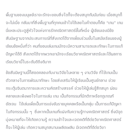
พื้นฐานของมนุษย์เราจะรักจะชอบสิ่งใดก็จะต้องสนุกกับมันก่อน เมื่อสนุกก็
จะไม่เบื่อ กลับมาที่สิ่งพื้นฐานที่ทุกคนเข้าใจได้เลยในคำตอบก็คือ “เกม” เกม
นี่แหละประตูสู่หัวใจแห่งการรักคณิตศาสตร์ขั้นที่หนึ่ง ผู้เขียนเองมีข้อ
สันนิษฐานจากประสบการณ์ที่สังเกตได้จากเพื่อนร่วมชั้นในสมัยเรียนของผู้
เขียนข้อหนึ่งที่ว่า คนที่ชอบเล่นเกมมักจะมีความสามารถและทักษะในการแก้
ปัญหาได้ดี สังเกตได้จากพวกเขามักจะเรียนวิชาคณิตศาสตร์และได้ผลการ
เรียนวิชานี้ในระดับดีถึงดีมาก
ข้อสันนิษฐานนี้ก็สอดคลองกับงานวิจัยในหลาย ๆ งานวิจัย ที่ใช้เกมเป็น
ตัวกลางในการพัฒนาทักษะ โดยส่งเสริมให้ผู้เรียนเป็นศูนย์กลาง ช่วย
กระตุ้นจินตนาการและความคิดสร้างสรรค์ ช่วยให้ผู้เล่นรู้สึกสนุก ผ่อน
คลายและพึงพอใจในการเล่น เกม เป็นกิจกรรมที่มีกติกาหรือกฎเกณฑ์
ชัดเจน ใช้เล่นเพื่อเป็นการแข่งขันรายบุคคลหรือเป็นกลุ่ม เป็นการแก้ปัญหา
ในกิจกรรมนั้น ๆ ซึ่งหากเป็นเกมที่แฝงกับความรู้ทางคณิตศาสตร์ ซี่งมีจุด
มุ่งหมายที่จะให้เกิดความรู้ ความเข้าใจและเจตคติที่ดีต่อวิชาคณิตศาสตร์
ก็จะให้ผู้เล่น เกิดความสนุกสนานเพลิดเพลิน มีเจตคติที่ดีต่อวิชา