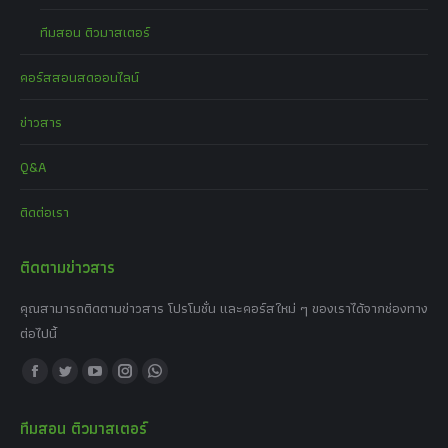
ทีมสอน ติวมาสเตอร์
คอร์สสอนสดออนไลน์
ข่าวสาร
Q&A
ติดต่อเรา
ติดตามข่าวสาร
คุณสามารถติดตามข่าวสาร โปรโมชั่น และคอร์สใหม่ ๆ ของเราได้จากช่องทาง
ต่อไปนี้
Find us on:
Facebook
Twitter
YouTube
Instagram
Whatsapp
page
page
page
page
page
ทีมสอน ติวมาสเตอร์
opens
opens
opens
opens
opens