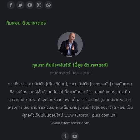
Find us on:
Facebook
Twitter
YouTube
Instagram
Whatsapp
page
page
page
page
page
ทีมสอน ติวมาสเตอร์
opens
opens
opens
opens
opens
in
in
in
in
in
new
new
new
new
new
window
window
window
window
window
กุลนาถ ทีปประพันธ์ณี (พี่อุ๋ย ติวมาสเตอร์)
คณิตศาสตร์ มัธยมปลาย
อร์
tor
การศึกษา :วศ.บ.ไฟฟ้า (เกียรตินิยม), วศ.ม. ไฟฟ้า (ลาดกระบัง) ปัจจุบันสอน
วิ
เศษ
วิชาคณิตศาสตร์(ชั้นมัธยมปลาย) ที่สถาบันกวดวิชา เดอะติวเตอร์ และเป็น
วิช
,
อาจารย์พิเศษสอนโรงเรียนหลายแห่ง, เป็นอาจารย์รับเชิญสอนติวในหลายๆ
พิเ
ธานี
โครงการ เช่น รายการติวเข้ม เติมเต็มความรู้, รินน้ำใจสู่น้องชาวใต้ ฯลฯ, เป็น
ควา
ิบาย
ผู้ก่อตั้งเว็บเรียนออนไลน์ www.tutoroui-plus.com และ
ม.
แนน
www.tuemaster.com
ที่
Facebook
YouTube