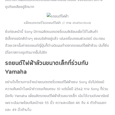
ธุรกิจเหลืออยู่อีกมาก
แพ็คแบตเตอรี่ในรถยนต์ไฟฟ้า // ภาพ shutterstock
ยิ่งก่อนหน้านี้ Sony มีการผลิตแบตเตอรี่แบบลิเธียมเพื่อใช้ในสินค้า
อิเล็กทรอนิกส์ต่างๆ ของบริษัทอยู่แล้ว เช่นเครื่องคอมพิวเตอร์ ประกอบ
ด้วยเวลานั้นค่ายรถยนต์ญี่ปุ่นก็ต่างมีแผนทำตลาดรถยนต์ไฟฟ้าล้วน มันก็ยิ่ง
มีโอกาสทางธุรกิจมากขึ้นไปอีก
รถยนต์ไฟฟ้าล้วนขนาดเล็กที่ร่วมกับ
Yamaha
อย่างไรก็ตามการจำหน่ายแบตเตอรี่รถยนต์ไฟฟ้าของ Sony ยังไม่ค่อยมี
ความคืบหน้าในหน้าข่าวจนเกือบครบ 10 แต่เมื่อปี 2562 ทาง Sony ก็ร่วม
มือกับ Yamaha เพื่อผลิตรถยนต์ไฟฟ้าล้วนขนาดเล็ก เน้นใช้งานเชิงพาณิชย์
เพราะมันมาพร้อมกับหน้าจอ 55 นิ้ว ความละเอียด 4K ถึง 4 ตัวด้านนอก
และ 49 นิ้วด้านใน