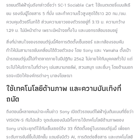
รถยนต์ไฟฟ้ารุ่นดังกล่าวชื่อว่า SC-1 Sociable Cart ใช้แบตเตอรี่แบบลิเธี
ยม รองรับผู้โดยสาร 5 ที่นั่ง และทำความเร็วสูงสุดได้ราว 20 กม./ชม.
ควบคุมด้วยรีโมทได้ ส่วนความยาวของตัวรถอยู่ที่ 3.13 ม. ความกว้าง
1.29 ม. ไม่มีหน้าต่าง เพราะมีหน้าจอทั้งใน และนอกรถล้อมรอบอยู่
สิ่งที่น่าสนใจของรถยนต์รุ่นนี้คือการติดตั้งเซ็นเซอร์ และกล้องรอบคัน
ทำให้มันสามารถขับเคลื่อนได้ด้วยตัวเอง โดย Sony และ Yamaha ตั้งเป้า
นำรถยนต์รุ่นนี้ไปทำตลาดภายในปีปฏิทิน 2562 ไม่ขายให้กับบุคคลทั่วไป แต่
จะไปให้บริการในที่ต่างๆ เช่นสนามกอล์ฟ, สวนสนุก และอื่นๆ โดยด้านนอก
รถจะเปิดให้องค์กรต่างๆ มาลงโฆษณา
ใช้เทคโนโลยีด้านภาพ และความบันเทิงที่
ถนัด
ถึงตอนนี้หลายคนน่าจะเห็นข่าว Sony เปิดตัวรถยนต์ไฟฟ้ารุ่นต้นแบบที่ชื่อว่า
VISION-S กันไปแล้ว จุดเด่นของมันมีทั้งการใช้เทคโนโลยีด้านภาพของ
Sony มาประยุกต์ใช้กับเซ็นเซอร์ถึง 33 ที่ติดตั้งอยู่ในรถยนต์รุ่นนี้ เพื่อยก
ระดับการขับขี่ขึ้นไปอีกขั้น แถมยังมีตัว AI, การติดต่อสื่อสาร และเทคโนโลยี