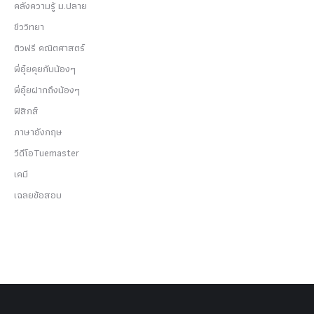
คลังความรู้ ม.ปลาย
ชีววิทยา
ติวฟรี คณิตศาสตร์
พี่อุ๋ยคุยกับน้องๆ
พี่อุ๋ยฝากถึงน้องๆ
ฟิสิกส์
ภาษาอังกฤษ
วีดีโอTuemaster
เคมี
เฉลยข้อสอบ