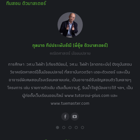
ทีมสอน ติวมาสเตอร์
opens
opens
opens
opens
opens
in
in
in
in
in
new
new
new
new
new
window
window
window
window
window
กุลนาถ ทีปประพันธ์ณี (พี่อุ๋ย ติวมาสเตอร์)
คณิตศาสตร์ มัธยมปลาย
อร์
tor
การศึกษา :วศ.บ.ไฟฟ้า (เกียรตินิยม), วศ.ม. ไฟฟ้า (ลาดกระบัง) ปัจจุบันสอน
วิ
เศษ
วิชาคณิตศาสตร์(ชั้นมัธยมปลาย) ที่สถาบันกวดวิชา เดอะติวเตอร์ และเป็น
วิช
,
อาจารย์พิเศษสอนโรงเรียนหลายแห่ง, เป็นอาจารย์รับเชิญสอนติวในหลายๆ
พิเ
ธานี
โครงการ เช่น รายการติวเข้ม เติมเต็มความรู้, รินน้ำใจสู่น้องชาวใต้ ฯลฯ, เป็น
ควา
ิบาย
ผู้ก่อตั้งเว็บเรียนออนไลน์ www.tutoroui-plus.com และ
ม.
แนน
www.tuemaster.com
ที่
Facebook
YouTube