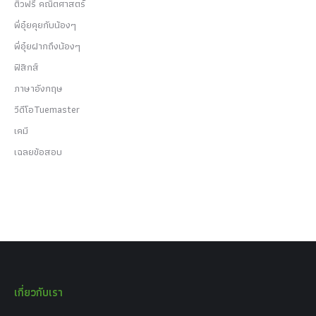
ติวฟรี คณิตศาสตร์
พี่อุ๋ยคุยกับน้องๆ
พี่อุ๋ยฝากถึงน้องๆ
ฟิสิกส์
ภาษาอังกฤษ
วีดีโอTuemaster
เคมี
เฉลยข้อสอบ
เกี่ยวกับเรา