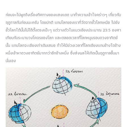
ก่อนจะไปพูดถึงเรื่องทิศทางของแสงแดด มาทำความเข้าใจคร่าวๆ เกี่ยวกับ
ฤดูกาลกันก่อนนะครับ โดยปกติ แกนโลกของเราที่วัดจากขั้วโลกเหนือ ไปยัง
ขั้วโลกใต้นั้นไม่ได้ตั้งตรงเป้ะๆ แต่วางตัวในแนวเอียงประมาณ 23.5 องศา
เทียบกับระนาบวงโคจรของโลก และตลอดเวลาที่โลกหมุนรอบดวงอาทิตย์
นั้น แกนโลกจะเอียงเท่าเดิมเสมอ ทำให้มีช่วงเวลาที่โลกเอียงแกนข้างใดข้าง
หนึ่งเข้าหาดวงอาทิตย์มากกว่าอีกข้างหนึ่ง ซึ่งส่งผลให้เกิดเป็นฤดูกาลขึ้นมา
นั่นเอง