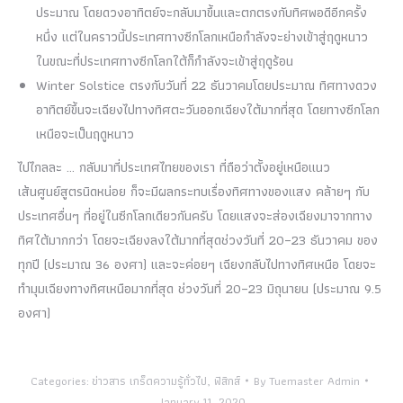
ประมาณ โดยดวงอาทิตย์จะกลับมาขึ้นและตกตรงกับทิศพอดีอีกครั้ง
หนึ่ง แต่ในคราวนี้ประเทศทางซีกโลกเหนือกำลังจะย่างเข้าสู่ฤดูหนาว
ในขณะที่ประเทศทางซีกโลกใต้ก็กำลังจะเข้าสู่ฤดูร้อน
Winter Solstice ตรงกับวันที่ 22 ธันวาคมโดยประมาณ ทิศทางดวง
อาทิตย์ขึ้นจะเฉียงไปทางทิศตะวันออกเฉียงใต้มากที่สุด โดยทางซีกโลก
เหนือจะเป็นฤดูหนาว
ไปไกลละ … กลับมาที่ประเทศไทยของเรา ที่ถือว่าตั้งอยู่เหนือแนว
เส้นศูนย์สูตรนิดหน่อย ก็จะมีผลกระทบเรื่องทิศทางของแสง คล้ายๆ กับ
ประเทศอื่นๆ ที่อยู่ในซีกโลกเดียวกันครับ โดยแสงจะส่องเฉียงมาจากทาง
ทิศใต้มากกว่า โดยจะเฉียงลงใต้มากที่สุดช่วงวันที่ 20–23 ธันวาคม ของ
ทุกปี (ประมาณ 36 องศา) และจะค่อยๆ เฉียงกลับไปทางทิศเหนือ โดยจะ
ทำมุมเฉียงทางทิศเหนือมากที่สุด ช่วงวันที่ 20–23 มิถุนายน (ประมาณ 9.5
องศา)
Categories:
ข่าวสาร เกร็ดความรู้ทั่วไป
,
ฟิสิกส์
By
Tuemaster Admin
January 11, 2020