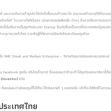
จด้านไอที และรวมถึงการทำธุรกิจให้เติบโตขึ้นแบบก้าวกระโด สามารถสร้างรายได้จำนวน
ุรกิจด้านไอที ในวงการไอทีนั่นเอง เช่นพวกแอปพลิเคชั่น ต่างๆ ซึ่งหากต้องการมองภ
นี้เริ่มต้นจากเป็นธุรกิจประเภท Startup ซึ่งเกิดขึ้นครั้งแรกที่ประเทศสหรัฐอเมริ
ต่างๆมากมายทั่วโลก รวมถึงผู้ที่ต้องการเปิดบริษัทและนักลงทุนด้วย
ะไรกับ SME (Small and Medium Enterprise – วิสาหกิจขนาดย่อมและขนาดกลาง)
 Facebook ดูครับ เติบโตเร็วมาก) ซึ่งแน่นอนว่าถ้าจะทำให้ธุรกิจออกมาดีเราก็ต้อ
 (Investor)
ครับ
่งแน่นอนว่านักลงทุนก็ไม่ได้จะให้เงินเราฟรี ๆ หรอกครับ เค้าก็จะได้สิทธิ์ในการแ
นประเทศไทย