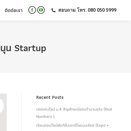
ติดต่อเรา
สอบถาม โทร. 080 050 5999
ติดต่อเรา
สอบถาม โทร. 080 050 5999
Facebook
YouTube
Facebook
YouTube
page
page
page
page
opens
opens
opens
opens
in
in
in
in
new
new
สนุน Startup
new
new
window
window
window
window
Recent Posts
เลขออนไลน์ ม.4 สัญลักษณ์ของจำนวนจริง (Real
Numbers )
เรียนออนไลน์ฟังก์ชันเอกซ์โพเนนเชียล (Expo +