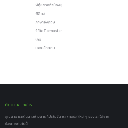
พี่อุ๋ยฝากถึงน้องๆ
ฟิสิกส์
ภาษาอังกฤษ
วีดีโอTuemaster
เคมี
เฉลยข้อสอบ
ติดตามข่าวสาร
คุณสามารถติดตามข่าวสาร โปรโมชั่น และคอร์สใหม่ ๆ ของเราได้จาก
ช่องทางต่อไปนี้