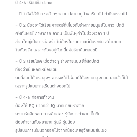
ปี 4-6 เรียนชั้น clinic
– ปี 1 ยังใช้ทักษะคล้ายๆตอนม.ปลายอยู่บ้าง เรียนไป ทำกิจกรรมไป
– ปี 2 น้องจะได้เรียนศาสตร์ที่เกี่ยวกับร่างกายมนุษย์ในภาวะปกติ
ศัพท์แพทย์ ภาษากรีก ลาติน เป็นพันๆคำในช่วงเวลา 1 ปี
ส่วนใหญ่เป็นการท่องจำ ไม่ต้องไบรท์มากแต่ต้องขยัน สม่ำเสมอ
ใจต้องรัก เพราะต้องอยู่กับกลิ่นฟอร์มาลีนตลอดปี
– ปี 3 เรียนโรค เชื้อต่างๆ ร่างกายมนุษย์ที่ผิดปกติ
ท่องจำเป็นหลักเหมือนเดิม
คนที่สอบได้เกรดสูงๆ อาจจะไม่ใช่คนที่ได้คะแนนสูงตอนสอบเข้าก็ได้
เพราะรูปแบบการเรียนต่างออกไป
– ปี 4-6 คือการทำงาน
ต้องใช้ EQ มากกว่า IQ มากมายมหาศาล
ความรับผิดชอบ การเสียสละ รู้จักการทำงานเป็นทีม
ต้องทำงานกับพยาบาล รุ่นพี่ รุ่นน้อง
รูปแบบการเรียนฉีกออกไปจากที่น้องเคยรู้จักแบบสิ้นเชิง