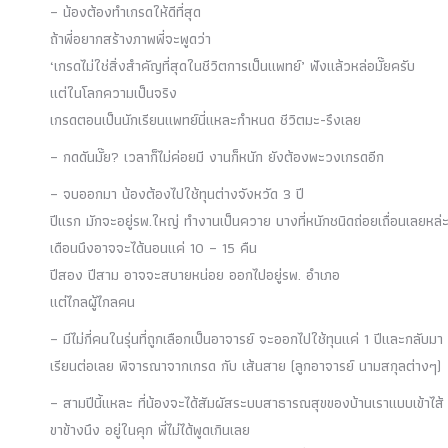
– น้องต้องทำเกรดให้ดีที่สุด
ถ้าพี่อยากสร้างภาพพี่จะพูดว่า
‘เกรดไม่ใช่สิ่งสำคัญที่สุดในชีวิตการเป็นแพทย์’ ฟังแล้วหล่อมั๊ยครับ
แต่ในโลกความเป็นจริง
เกรดตอนเป็นนักเรียนแพทย์นี่แหละกำหนด ชีวิตมะ-รึงเลย
– กดดันมั๊ย? เวลาก็ไม่ค่อยมี งานก็หนัก ยังต้องพะวงเกรดอีก
– จบออกมา น้องต้องไปใช้ทุนต่างจังหวัด 3 ปี
ปีแรก มักจะอยู่รพ.ใหญ่ ทำงานเป็นควาย บางที่หนักชนิดถ่อยเถื่อนเลยหล่
เดือนนึงอาจจะได้นอนแค่ 10 – 15 คืน
ปีสอง ปีสาม อาจจะสบายหน่อย ออกไปอยู่รพ. อำเภอ
แต่ไกลผู้ไกลคน
– มีไม่กี่คนในรุ่นที่ถูกเลือกเป็นอาจารย์ จะออกไปใช้ทุนแค่ 1 ปีและกลับมา
เรียนต่อเลย พิจารณาจากเกรด กับ เส้นสาย (ลูกอาจารย์ นามสกุลต่างๆ)
– สามปีนี้แหละ ที่น้องจะได้สัมผัสระบบสาธารณสุขของบ้านเราแบบเข้าไส้
ขาข้างนึง อยู่ในคุก พี่ไม่ได้พูดเกินเลย