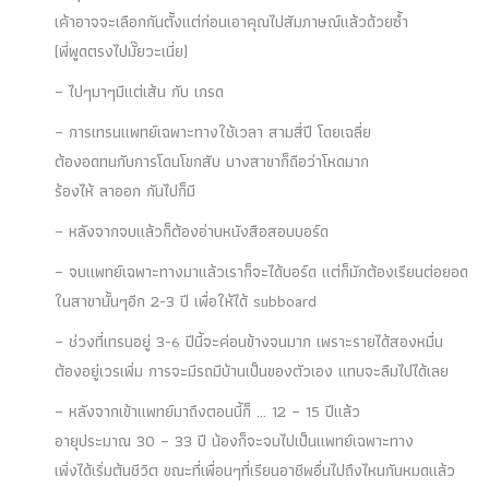
เค้าอาจจะเลือกกันตั้งแต่ก่อนเอาคุณไปสัมภาษณ์แล้วด้วยซ้ำ
(พี่พูดตรงไปมั๊ยวะเนี่ย)
– ไปๆมาๆมีแต่เส้น กับ เกรด
– การเทรนแพทย์เฉพาะทางใช้เวลา สามสี่ปี โดยเฉลี่ย
ต้องอดทนกับการโดนโขกสับ บางสาขาก็ถือว่าโหดมาก
ร้องไห้ ลาออก กันไปก็มี
– หลังจากจบแล้วก็ต้องอ่านหนังสือสอบบอร์ด
– จบแพทย์เฉพาะทางมาแล้วเราก็จะได้บอร์ด แต่ก็มักต้องเรียนต่อยอด
ในสาขานั้นๆอีก 2-3 ปี เพื่อให้ได้ subboard
– ช่วงที่เทรนอยู่ 3-6 ปีนี้จะค่อนข้างจนมาก เพราะรายได้สองหมื่น
ต้องอยู่เวรเพิ่ม การจะมีรถมีบ้านเป็นของตัวเอง แทบจะลืมไปได้เลย
– หลังจากเข้าแพทย์มาถึงตอนนี้ก็ … 12 – 15 ปีแล้ว
อายุประมาณ 30 – 33 ปี น้องก็จะจบไปเป็นแพทย์เฉพาะทาง
เพิ่งได้เริ่มต้นชีวิต ขณะที่เพื่อนๆที่เรียนอาชีพอื่นไปถึงไหนกันหมดแล้ว