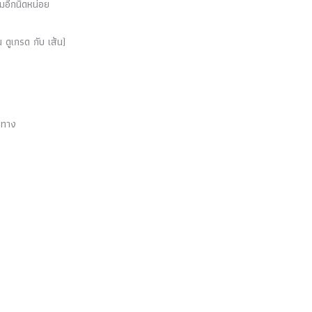
มอีกนิดหน่อย
ดูเกรด กับ เส้น)
ะทาง