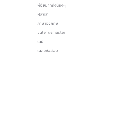
พี่อุ๋ยฝากถึงน้องๆ
ฟิสิกส์
ภาษาอังกฤษ
วีดีโอTuemaster
เคมี
เฉลยข้อสอบ