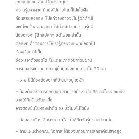
เหมือนถูกถีบ ลงไปในมหาสมุทร
ความรู้มหาศาล ที่มองไปทางไหนก็ไม่เห็นฝั่ง
ก่อนสอบลงกอง (ไม่แก่จริงอาจจะไม่รู้จักคำนี้)
จะมีโพยข้อสอบลอยมาให้ท่องไปสอบ จากรุ่นพี่
น้องอาจจะรู้สึกแปลกๆ แต่โพยเหล่านั้น
คือสิ่งที่เค้าต้องการให้เรารู้ก่อนจบแพทย์ออกไป
ต้องเรียนให้เป็น
จึงจะเอาตัวรอดได้ ในแต่ละภาควิชาที่วนผ่าน
อารมณ์ประมาณ เที่ยวญี่ปุ่นทุกจังหวัด ภายใน 30 วัน
– 5-6 ปีนี้น้องต้องจากที่บ้านมาอยู่หอพัก
– น้องต้องสามารถอดนอน สามารถทำงานได้ 36 ชั่วโมงต่อเนื่อง
อาจได้กินข้าววันละมื้อ
อาจต้องยืนในห้องผ่าตัด 10 ชั่วโมงไม่ได้นั่ง
– น้องอาจต้องเสียความสดใส ในชีวิตวัยรุ่นตอนปลายไป
– ถ้ามีแฟนต่างคณะ โอกาสที่ต้องจบด้วยการเลิกราค่อนข้างสูง