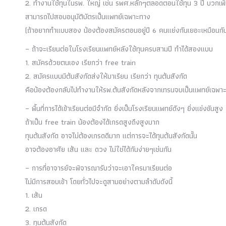
2. ทำงานใช้ทุนในรพ. ใหญ่ เช่น รพศ.หลักๆตลอดตอนใช้ทุน 3 ปี บวกเพิ่
สามารถไปสอบอนุมัติบัตรเป็นแพทย์เฉพาะทาง
(ถ้าอยากทำแบบสอง น้องต้องสมัครตอนอยู่ปี 6 คนแย่งกันเยอะเหมือนกัน 
– ถ้าจะเรียนต่อในโรงเรียนแพทย์หลังใช้ทุนครบสามปี ทำได้สองแบบ
1. สมัครด้วยตนเอง เรียกว่า free train
2. สมัครแบบมีต้นสังกัดส่งให้มาเรียน เรียกว่า ทุนต้นสังกัด
คือน้องต้องกลับไปทำงานให้รพ.ต้นสังกัดหลังจากเทรนจบเป็นแพทย์เฉพา
– พื้นที่การได้เข้าเรียนต่อมีจำกัด ยิ่งเป็นโรงเรียนแพทย์ดังๆ ยิ่งแข่งขันสูง
ถ้าเป็น free train น้องต้องได้เกรดสูงถึงสูงมาก
ทุนต้นสังกัด อาจไม่ต้องเกรดดีมาก แต่การจะได้ทุนต้นสังกัดนั้น
อาจต้องอาศัย เส้น และ ดวง ไม่ใช่ได้กันง่ายๆเช่นกัน
– การที่อาจารย์จะพิจารณารับว่าจะเอาใครมาเรียนต่อ
ไม่มีการสอบเข้า โดยทั่วไปจะดูสามอย่างตามลำดับดังนี้
1. เส้น
2. เกรด
3. ทุนต้นสังกัด