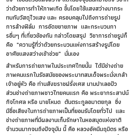
ว่าด้วยการทำให้ภาพเกิด ขึ้นโดยใช้แสงสว่างมากระ
ทบกับวัสดุไวแสง และ ครอบคลุมไปถึงการถ่ายรูป
การล้างฟิล์ม การอัดขยายภาพ และกระบวนกา
รอื่นๆ ที่เกี่ยวข้องกัน กล่าวโดยสรุป วิชาการถ่ายรูปก็
คือ “ความรู้ที่ว่าด้วยกระบวนแห่งการสร้างรูปโดย
อาศัยแสงสว่างเข้าช่วย” นั่นเอง
สำหรับการถ่ายภาพในประเทศไทยนั้น ได้มีช่างถ่าย
ภาพคนแรกในรัชสมัยของพระบาทสมเด็จพระนั่งเกล้า
เจ้าอยู่หัว คือ ท่านสังฆราชฝรั่งเศส นามปาเลอปัว
ส่วนช่างถ่ายภาพชาวไทยคนแรก คือ พระยากระสาปน์
กิจโกศล หรือ นายโหมด ต้นตระกูลอมาตยกุล ซึ่ง
มีชื่อเสียงในการถ่ายภาพเป็นที่ยอมรับโดยทั่วไป และ
ช่างถ่ายภาพที่มีผลงานเก็บรักษาในหอสมุดแห่งชาติ
จำนวนมากจนถึงปัจจุบัน นี้ คือ หลวงอัคนีนฤมิตร หรือ