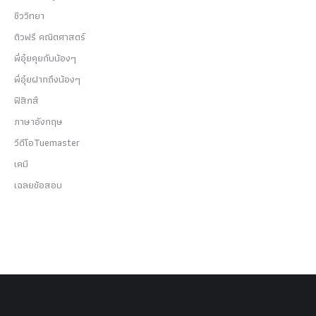
ชีววิทยา
ติวฟรี คณิตศาสตร์
พี่อุ๋ยคุยกับน้องๆ
พี่อุ๋ยฝากถึงน้องๆ
ฟิสิกส์
ภาษาอังกฤษ
วีดีโอTuemaster
เคมี
เฉลยข้อสอบ