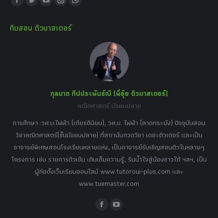
Facebook
Twitter
YouTube
Instagram
Whatsapp
page
page
page
page
page
ทีมสอน ติวมาสเตอร์
opens
opens
opens
opens
opens
in
in
in
in
in
new
new
new
new
new
window
window
window
window
window
กุลนาถ ทีปประพันธ์ณี (พี่อุ๋ย ติวมาสเตอร์)
คณิตศาสตร์ มัธยมปลาย
อร์
tor
การศึกษา :วศ.บ.ไฟฟ้า (เกียรตินิยม), วศ.ม. ไฟฟ้า (ลาดกระบัง) ปัจจุบันสอน
วิ
เศษ
วิชาคณิตศาสตร์(ชั้นมัธยมปลาย) ที่สถาบันกวดวิชา เดอะติวเตอร์ และเป็น
วิช
,
อาจารย์พิเศษสอนโรงเรียนหลายแห่ง, เป็นอาจารย์รับเชิญสอนติวในหลายๆ
พิเ
ธานี
โครงการ เช่น รายการติวเข้ม เติมเต็มความรู้, รินน้ำใจสู่น้องชาวใต้ ฯลฯ, เป็น
ควา
ิบาย
ผู้ก่อตั้งเว็บเรียนออนไลน์ www.tutoroui-plus.com และ
ม.
แนน
www.tuemaster.com
ที่
Facebook
YouTube