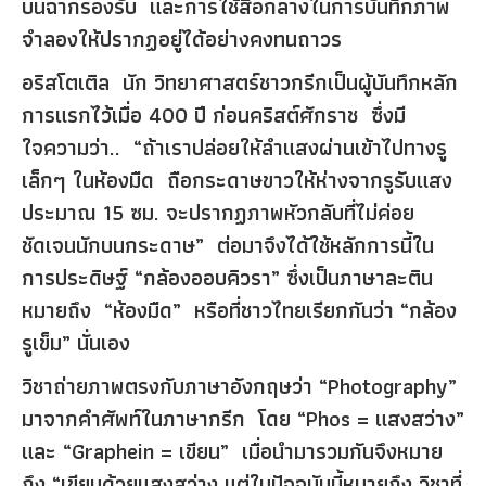
บนฉากรองรับ และการใช้สื่อกลางในการบันทึกภาพ
จำลองให้ปรากฏอยู่ได้อย่างคงทนถาวร
อริสโตเติล นัก วิทยาศาสตร์ชาวกรีกเป็นผู้บันทึกหลัก
การแรกไว้เมื่อ 400 ปี ก่อนคริสต์ศักราช ซึ่งมี
ใจความว่า.. “ถ้าเราปล่อยให้ลำแสงผ่านเข้าไปทางรู
เล็กๆ ในห้องมืด ถือกระดาษขาวให้ห่างจากรูรับแสง
ประมาณ 15 ซม. จะปรากฏภาพหัวกลับที่ไม่ค่อย
ชัดเจนนักบนกระดาษ” ต่อมาจึงได้ใช้หลักการนี้ใน
การประดิษฐ์ “กล้องออบคิวรา” ซึ่งเป็นภาษาละติน
หมายถึง “ห้องมืด” หรือที่ชาวไทยเรียกกันว่า “กล้อง
รูเข็ม” นั่นเอง
วิชาถ่ายภาพตรงกับภาษาอังกฤษว่า “Photography”
มาจากคำศัพท์ในภาษากรีก โดย “Phos = แสงสว่าง”
และ “Graphein = เขียน” เมื่อนำมารวมกันจึงหมาย
ถึง “เขียนด้วยแสงสว่าง แต่ในปัจจุบันนี้หมายถึง วิชาที่