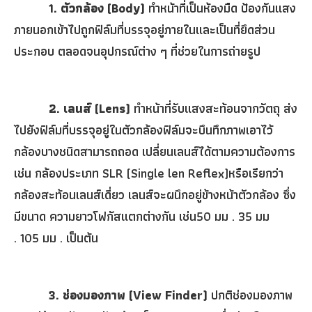
1.
ตัวกล้อง (
Body)
ทำหน้าที่เป็นห้องมืด ป้องกันแสง
ภายนอกเข้าไปถูกฟิล์มที่บรรจุอยู่ภายในและเป็นที่ยึดส่วน
ประกอบ ตลอดจนอุปกรณ์ต่าง ๆ ที่ช่วยในการถ่ายรูป
2.
เลนส์ (
Lens
)
ทำหน้าที่รับแสงสะท้อนจากวัตถุ ส่ง
ไปยังฟิล์มที่บรรจุอยู่ในตัวกล้องฟิล์มจะบึนทึกภาพเอาไว้
กล้องบางชนิดสามารถถอด เปลี่ยนเลนส์ได้ตามความต้องการ
เช่น กล้องประเภท
SLR (Single len Reflex)
หรือเรียกว่า
กล้องสะท้อนเลนส์เดี่ยว เลนส์จะผนึกอยู่ข้างหน้าตัวกล้อง ซึ่ง
มีขนาด ความยาวโฟกัสแตกต่างกัน เช่น
50
มม .
35
มม
.
105
มม . เป็นต้น
3.
ช่องมองภาพ (
View Finder)
ปกติช่องมองภาพ