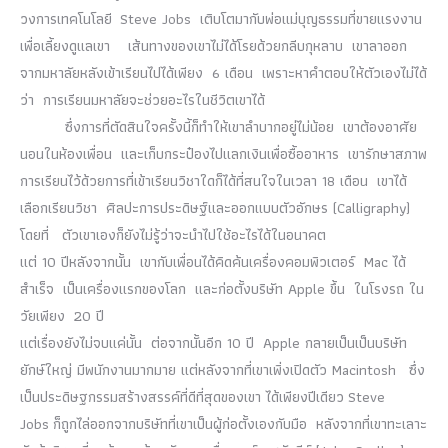
วงการเทคโนโลยี Steve Jobs เติบโตมากับพ่อแม่บุญธรรมที่ขายแรงงาน
เพื่อเลี้ยงดูแลเขา เส้นทางของเขาไม่ได้โรยด้วยกลีบกุหลาบ เขาลาออก
จากมหาลัยหลังเข้าเรียนไปได้เพียง 6 เดือน เพราะหาคำตอบให้ตัวเองไม่ได้
ว่า การเรียนมหาลัยจะช่วยอะไรในชีวิตเขาได้
ซึ่งการที่ตัดสินใจครั้งนี้ก็ทำให้เขาลำบากอยู่ไม่น้อย เขาต้องอาศัย
นอนในห้องเพื่อน และเก็บกระป๋องไปแลกเงินเพื่อซื้ออาหาร เขารักษาสภาพ
การเรียนไว้ด้วยการที่เข้าเรียนวิชาใดก็ได้ที่สนใจในเวลา 18 เดือน เขาได้
เลือกเรียนวิชา ศิลปะการประดิษฐ์และออกแบบตัวอักษร (Calligraphy)
โดยที่ ตัวเขาเองก็ยังไม่รู้ว่าจะนำไปใช้อะไรได้ในอนาคต
แต่ 10 ปีหลังจากนั้น เขากับเพื่อนได้คิดค้นเครื่องคอมพิวเตอร์ Mac ได้
สำเร็จ เป็นเครื่องแรกของโลก และก่อตั้งบริษัท Apple ขึ้น ในโรงรถ ใน
วัยเพียง 20 ปี
แต่เรื่องยังไม่จบแค่นั้น ต่อจากนั้นอีก 10 ปี Apple กลายเป็นเป็นบริษัท
ยักษ์ใหญ่ มีพนักงานมากมาย แต่หลังจากที่เขาเพิ่งเปิดตัว Macintosh ซึ่ง
เป็นประดิษฐกรรมสร้างสรรค์ที่ดีที่สุดของเขา ได้เพียงปีเดียว Steve
Jobs ก็ถูกไล่ออกจากบริษัทที่เขาเป็นผู้ก่อตั้งเองกับมือ หลังจากที่เขาทะเลาะ