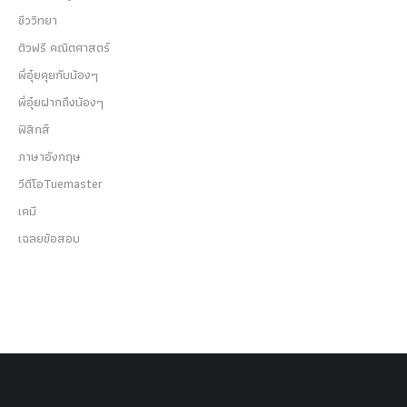
ชีววิทยา
ติวฟรี คณิตศาสตร์
พี่อุ๋ยคุยกับน้องๆ
พี่อุ๋ยฝากถึงน้องๆ
ฟิสิกส์
ภาษาอังกฤษ
วีดีโอTuemaster
เคมี
เฉลยข้อสอบ