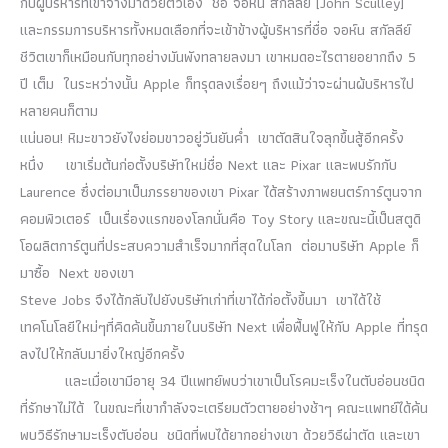
กับผู้บริหารที่เขาจ้างมาด้วยตัวเอง ชื่อ จอห์น สกัลลีย์ [John Sculley]
และกรรมการบริหารทั้งหมดเลือกที่จะเข้าข้างผู้บริหารที่ชื่อ จอห์น สกัลลีย์
ชีวิตเขาก็เหมือนกับทุกอย่างมันพังทลายลงมา เขาหมดอะไรตายอยากถึง 5
ปี เต็ม ในระหว่างนั้น Apple ก็ทรุดลงเรื่อยๆ ถึงแม้ว่าจะผ่านผ้บริหารไป
หลายคนก็ตาม
แน่นอน! หิมะขาวยังไงย่อมขาวอยู่วันยันค่ำ เขาตัดสินใจลุกขึ้นสู้อีกครั้ง
หนึ่ง เขาเริ่มต้นก่อตั้งบริษัทใหม่ชื่อ Next และ Pixar และพบรักกับ
Laurence ซึ่งต่อมาเป็นภรรยาของเขา Pixar ได้สร้างภาพยนตร์การ์ตูนจาก
คอมพิวเตอร์ เป็นเรื่องแรกของโลกนั่นคือ Toy Story และขณะนี้เป็นสตูดิ
โอผลิตการ์ตูนที่ประสบความสำเร็จมากที่สุดในโลก ต่อมาบริษัท Apple ก็
มาซื้อ Next ของเขา
Steve Jobs จึงได้กลับไปยังบริษัทเก่าที่เขาได้ก่อตั้งขึ้นมา เขาได้ใช้
เทคโนโลยีใหม่ๆที่คิดค้นขึ้นภายในบริษัท Next เพื่อฟื้นฟูให้กับ Apple ที่ทรุด
ลงไปให้กลับมายิ่งใหญ่อีกครั้ง
และเมื่อเขามีอายุ 34 ปีแพทย์พบว่าเขาเป็นโรคมะเร็งในตับอ่อนชนิด
ที่รักษาไม่ได้ ในขณะที่เขากำลังจะเตรียมตัวตายอย่างช้าๆ คณะแพทย์ได้ค้น
พบวิธีรักษามะเร็งตับอ่อน ชนิดที่พบได้ยากอย่างเขา ด้วยวิธีผ่าตัด และเขา