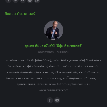
Facebook
Twitter
YouTube
Instagram
Whatsapp
page
page
page
page
page
ทีมสอน ติวมาสเตอร์
opens
opens
opens
opens
opens
in
in
in
in
in
new
new
new
new
new
window
window
window
window
window
กุลนาถ ทีปประพันธ์ณี (พี่อุ๋ย ติวมาสเตอร์)
คณิตศาสตร์ มัธยมปลาย
อร์
tor
การศึกษา :วศ.บ.ไฟฟ้า (เกียรตินิยม), วศ.ม. ไฟฟ้า (ลาดกระบัง) ปัจจุบันสอน
วิ
เศษ
วิชาคณิตศาสตร์(ชั้นมัธยมปลาย) ที่สถาบันกวดวิชา เดอะติวเตอร์ และเป็น
วิช
,
อาจารย์พิเศษสอนโรงเรียนหลายแห่ง, เป็นอาจารย์รับเชิญสอนติวในหลายๆ
พิเ
ธานี
โครงการ เช่น รายการติวเข้ม เติมเต็มความรู้, รินน้ำใจสู่น้องชาวใต้ ฯลฯ, เป็น
ควา
ิบาย
ผู้ก่อตั้งเว็บเรียนออนไลน์ www.tutoroui-plus.com และ
ม.
แนน
www.tuemaster.com
ที่
Facebook
YouTube