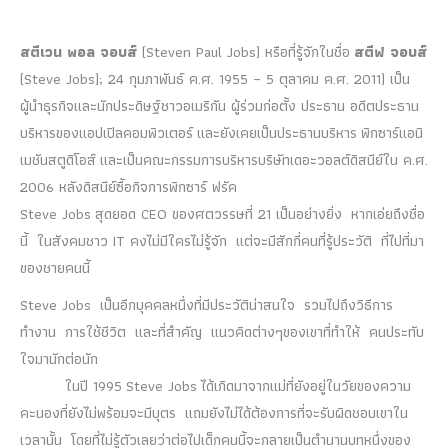
สตีเวน พอล จอบส์
(
Steven Paul Jobs
) หรือที่รู้จักในชื่อ
สตีฟ จอบส์
(
Steve Jobs
); 24 กุมภาพันธ์ ค.ศ. 1955 – 5 ตุลาคม ค.ศ. 2011) เป็น
ผู้นำธุรกิจและนักประดิษฐ์ชาวอเมริกัน ผู้ร่วมก่อตั้ง ประธาน อดีตประธาน
บริหารของแอปเปิลคอมพิวเตอร์ และยังเคยเป็นประธานบริหาร พิกซาร์แอนิ
เมชันสตูดิโอส์ และเป็นคณะกรรมการบริหารบริษัทเดอะวอลต์ดิสนีย์ใน ค.ศ.
2006 หลังดิสนีย์ซื้อกิจการพิกซาร์ ฟรัค
Steve Jobs สุดยอด CEO ของศตวรรษที่ 21 เป็นอย่างยิ่ง หากเอ่ยถึงชื่อ
นี้ ในสังคมชาว IT คงไม่มีใครไม่รู้จัก แต่จะมีสักกี่คนที่รู้ประวัติ ที่ไปที่มา
ของชายคนนี้
Steve Jobs เป็นอีกบุคคลหนึ่งที่มีประวัติน่าสนใจ รวมไปถึงวิธีการ
ทำงาน การใช้ชีวิต และที่สำคัญ แนวคิดต่างๆของเขาที่ทำให้ คนประทับ
ใจมานักต่อนัก
ในปี 1995 Steve Jobs ได้เกิดมาจากแม่ที่ยังอยู่ในวัยของความ
คะนองที่ยังไม่พร้อมจะมีบุตร แถมยังไม่ได้ต้องการที่จะรับผิดชอบเขาใน
เวลานั้น โดยที่ไม่รู้ตัวเลยว่าต่อไปเด็กคนนี้จะกลายเป็นตำนานบทหนึ่งของ