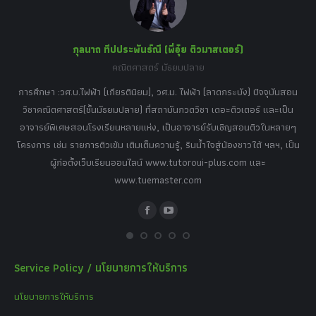
window
window
window
window
window
กุลนาถ ทีปประพันธ์ณี (พี่อุ๋ย ติวมาสเตอร์)
คณิตศาสตร์ มัธยมปลาย
อร์
tor
การศึกษา :วศ.บ.ไฟฟ้า (เกียรตินิยม), วศ.ม. ไฟฟ้า (ลาดกระบัง) ปัจจุบันสอน
วิ
เศษ
วิชาคณิตศาสตร์(ชั้นมัธยมปลาย) ที่สถาบันกวดวิชา เดอะติวเตอร์ และเป็น
วิช
,
อาจารย์พิเศษสอนโรงเรียนหลายแห่ง, เป็นอาจารย์รับเชิญสอนติวในหลายๆ
พิเ
ธานี
โครงการ เช่น รายการติวเข้ม เติมเต็มความรู้, รินน้ำใจสู่น้องชาวใต้ ฯลฯ, เป็น
ควา
ิบาย
ผู้ก่อตั้งเว็บเรียนออนไลน์ www.tutoroui-plus.com และ
ม.
แนน
www.tuemaster.com
ที่
Facebook
YouTube
Service Policy / นโยบายการให้บริการ
นโยบายการให้บริการ