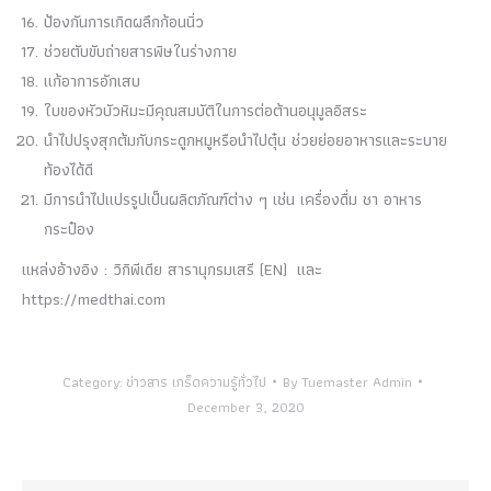
ป้องกันการเกิดผลึกก้อนนิ่ว
ช่วยตับขับถ่ายสารพิษในร่างกาย
แก้อาการอักเสบ
ใบของหัวบัวหิมะมีคุณสมบัติในการต่อต้านอนุมูลอิสระ
นำไปปรุงสุกต้มกับกระดูกหมูหรือนำไปตุ๋น ช่วยย่อยอาหารและระบาย
ท้องได้ดี
มีการนำไปแปรรูปเป็นผลิตภัณฑ์ต่าง ๆ เช่น เครื่องดื่ม ชา อาหาร
กระป๋อง
แหล่งอ้างอิง : วิกิพีเดีย สารานุกรมเสรี (EN) และ
https://medthai.com
Category:
ข่าวสาร เกร็ดความรู้ทั่วไป
By
Tuemaster Admin
December 3, 2020