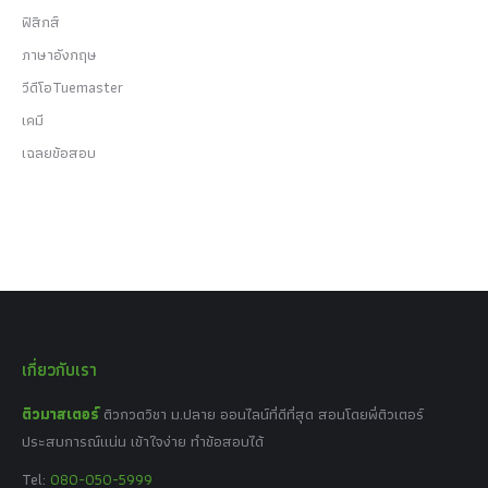
ฟิสิกส์
ภาษาอังกฤษ
วีดีโอTuemaster
เคมี
เฉลยข้อสอบ
เกี่ยวกับเรา
ติวมาสเตอร์
ติวกวดวิชา ม.ปลาย ออนไลน์ที่ดีที่สุด สอนโดยพี่ติวเตอร์
ประสบการณ์แน่น เข้าใจง่าย ทำข้อสอบได้
Tel:
080-050-5999