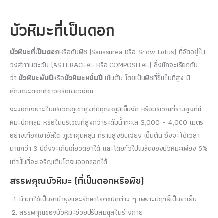
บัวหิมะที่เป็นดอก
บัวหิมะที่เป็นดอก
หรือต้นพืช (Saussurea หรือ Snow Lotus) ที่จัดอยู่ใน
วงศ์ทานตะวัน (ASTERACEAE หรือ COMPOSITAE) ซึ่งมักจะเรียกกัน
ว่า
บัวหิมะพันปี
หรือ
บัวหิมะหมื่นปี
เป็นต้น โดยเป็นพืชที่ขึ้นในที่สูง มี
ลักษณะดอกสีขาวหรือเขียวอ่อน
จะงอกเฉพาะในบริเวณภูเขาสูงที่มีอุณหภูมิเย็นจัด หรือบริเวณที่ราบสูงที่มี
หิมะปกคลุม หรือในบริเวณที่สูงกว่าระดับน้ำทะเล 3,000 – 4,000 เมตร
อย่างเทือกเขาอัลไต ภูเขาคุนหลุน ที่ราบสูงซินเจียง เป็นต้น ซึ่งจะใช้เวลา
นานกว่า 3 ปีถึงจะเก็บเกี่ยวดอกได้ และโดยทั่วไปเมล็ดของบัวหิมะเพียง 5%
เท่านั้นที่จะเจริญเติบโตจนออกดอกได้
สรรพคุณบัวหิมะ (ที่เป็นดอกหรือพืช)
นำมาใช้เป็นยาบำรุงและรักษาโรคชนิดต่าง ๆ เพราะมีฤทธิ์เป็นยาเย็น
สรรพคุณของบัวหิมะช่วยปรับสมดุลในร่างกาย