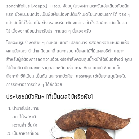
sonchifolius (Poepp.) H.Rob. จัดอยู่ในวงศ์ทานตะวันเช่นเดียวกับชนิด
แรก บัวหิมะชนิดนี้จะเป็นพืชพื้นเมืองที่มีต้นกำเนิดในแถบอเมริกาใต้ จริง ๆ
แล้วมันก็ไม่ใช่ผลไม้อะไรหรอกครับ เพียงแต่เราเข้าใจผิดคิดว่ามันเป็นผล
ไม้ เนื่องจากนิยมนำมารับประทานสด ๆ นั่นเองครับ
โดยจะมีรูปร่างคล้าย ๆ กับหัวมันเทศ เปลือกบาง รสออกหวานเหมือนแห้ว
ผสมมันแกว ฉ่ำน้ำเหมือนสาลี่ และกรอบ เป็นผลไม้ที่มีแคลอรีต่ำ เหมาะ
สำหรับผู้ที่ต้องการลดความอ้วนหรือกำลังควบคุมน้ำหนักได้เป็นอย่างดี อุดม
ไปด้วยวิตามินและแร่ธาตุหลายชนิด เช่น แคลเซียม แมกนีเซียม เหล็ก
สังกะสี ซีลีเนียม เป็นต้น และรากบัวหิมะ สรรพคุณใช้เป็นยาสมุนไพรใน
การรักษาอาการต่าง ๆ ได้อีกด้วย
ประโยชน์บัวหิมะ (ที่เป็นผลไม้หรือพืช)
นำมารับประทาน
สด ให้รสชาติ
หวานฉ่ำ ชื่นใจ
เป็นอาหารที่ช่วย