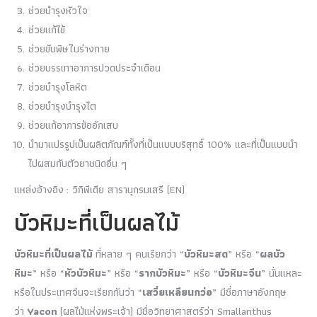
ช่วยบำรุงหัวใจ
ช่วยแก้ไข้
ช่วยขับพิษในร่างกาย
ช่วยบรรเทาอาการปวดประจำเดือน
ช่วยบำรุงโลหิต
ช่วยบำรุงบำรุงไต
ช่วยแก้อาการข้ออักเสบ
นำมาแปรรูปเป็นผลิตภัณฑ์ทั้งที่เป็นแบบบริสุทธิ์ 100% และที่เป็นแบบนำ
ไปผสมกับตัวยาชนิดอื่น ๆ
แหล่งอ้างอิง : วิกิพีเดีย สารานุกรมเสรี (EN)
บัวหิมะที่เป็นผลไม้
บัวหิมะที่เป็นผลไม้
ที่หลาย ๆ คนเรียกว่า “
บัวหิมะสด
” หรือ “
ผลบัว
หิมะ
” หรือ “
หัวบัวหิมะ
” หรือ “
รากบัวหิมะ
” หรือ “
บัวหิมะจีน
” นั่นแหละ
หรือในประเทศจีนจะเรียกกันว่า “
เสวี่ยเหลียนกว่อ
” มีชื่อภาษาอังกฤษ
ว่า
Yacon
(ผลไม้แห่งพระเจ้า) มีชื่อวิทยาศาสตร์ว่า Smallanthus