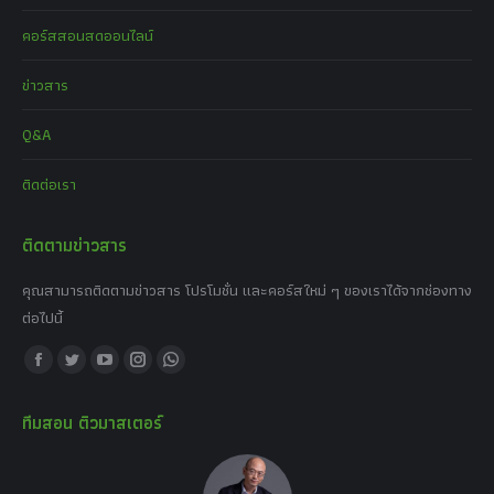
คอร์สสอนสดออนไลน์
ข่าวสาร
Q&A
ติดต่อเรา
ติดตามข่าวสาร
คุณสามารถติดตามข่าวสาร โปรโมชั่น และคอร์สใหม่ ๆ ของเราได้จากช่องทาง
ต่อไปนี้
Find us on:
Facebook
Twitter
YouTube
Instagram
Whatsapp
page
page
page
page
page
ทีมสอน ติวมาสเตอร์
opens
opens
opens
opens
opens
in
in
in
in
in
new
new
new
new
new