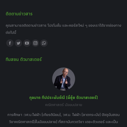
ติดตามข่าวสาร
คุณสามารถติดตามข่าวสาร โปรโมชั่น และคอร์สใหม่ ๆ ของเราได้จากช่องทาง
ต่อไปนี้
Find us on:
Facebook
Twitter
YouTube
Instagram
Whatsapp
page
page
page
page
page
ทีมสอน ติวมาสเตอร์
opens
opens
opens
opens
opens
in
in
in
in
in
new
new
new
new
new
window
window
window
window
window
กุลนาถ ทีปประพันธ์ณี (พี่อุ๋ย ติวมาสเตอร์)
คณิตศาสตร์ มัธยมปลาย
อร์
tor
การศึกษา :วศ.บ.ไฟฟ้า (เกียรตินิยม), วศ.ม. ไฟฟ้า (ลาดกระบัง) ปัจจุบันสอน
วิ
เศษ
วิชาคณิตศาสตร์(ชั้นมัธยมปลาย) ที่สถาบันกวดวิชา เดอะติวเตอร์ และเป็น
วิช