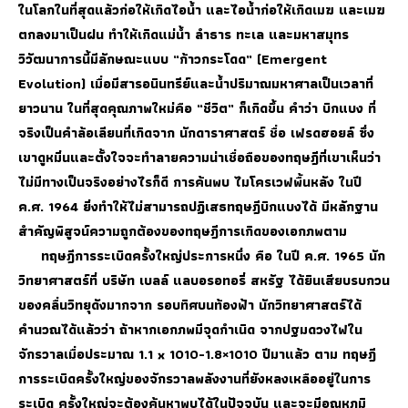
ในโลกในที่สุดแล้วก่อให้เกิดไอน้ำ และไอน้ำก่อให้เกิดเมฆ และเมฆ
ตกลงมาเป็นฝน ทำให้เกิดแม่น้ำ ลำธาร ทะเล และมหาสมุทร
วิวัฒนาการนี้มีลักษณะแบบ “ก้าวกระโดด” (Emergent
Evolution) เมื่อมีสารอนินทรีย์และน้ำปริมาณมหาศาลเป็นเวลาที่
ยาวนาน ในที่สุดคุณภาพใหม่คือ “ชีวิต” ก็เกิดขึ้น คำว่า บิกแบง ที่
จริงเป็นคำล้อเลียนที่เกิดจาก นักดาราศาสตร์ ชื่อ เฟรดฮอยล์ ซึ่ง
เขาดูหมิ่นและตั้งใจจะทำลายความน่าเชื่อถือของทฤษฎีที่เขาเห็นว่า
ไม่มีทางเป็นจริงอย่างไรก็ดี การค้นพบ ไมโครเวฟพื้นหลัง ในปี
ค.ศ. 1964 ยิ่งทำให้ไม่สามารถปฏิเสธทฤษฎีบิกแบงได้ มีหลักฐาน
สำคัญพิสูจน์ความถูกต้องของทฤษฎีการเกิดของเอกภพตาม
ทฤษฎีการระเบิดครั้งใหญ่ประการหนึ่ง คือ ในปี ค.ศ. 1965 นัก
วิทยาศาสตร์ที่ บริษัท เบลล์ แลบอรอทอรี่ สหรัฐ ได้ยินเสียบรบกวน
ของคลื่นวิทยุดังมากจาก รอบทิศบนท้องฟ้า นักวิทยาศาสตร์ได้
คำนวณได้แล้วว่า ถ้าหากเอกภพมีจุดกำเนิด จากปฐมดวงไฟใน
จักรวาลเมื่อประมาณ 1.1 x 1010-1.8×1010 ปีมาแล้ว ตาม ทฤษฎี
การระเบิดครั้งใหญ่ของจักรวาลพลังงานที่ยังหลงเหลืออยู่ในการ
ระเบิด ครั้งใหญ่จะต้องค้นหาพบได้ในปัจจุบัน และจะมีอุณหภูมิ