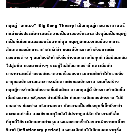
ทฤษฎี “บิกแบง” (Big Bang Theory) เป็นทฤษฎีทางดาราศาสตร์
ที่กล่าวถึงประวัติศาสตร์ความเป็นมาของจักรวาล ปัจจุบันเป็นทฤษฎี
ที่เป็นที่เชื่อถือ
และยอมรับมากที่สุด ทฤษฎีบิกแบงเกิดขึ้นจากการ
สังเกตของนักดาราศาสตร์ที่ว่า ขณะนี้จักรวาลกำลังขยายตัว
ดวงดาวต่าง ๆ บนท้องฟ้ากำลังวิ่งห่างออกจากกันทุกที เมื่อย้อนกลับ
ไปสู่อดีต ดวงดาวต่างๆ จะอยู่ใกล้กันมากกว่านี้ และเมื่อนัก
ดาราศาสตร์คำนวณอัตราความเร็วของการขยายตัวทำให้ทราบถึง
อายุของจักรวาลและการคลี่คลายตัวของจักรวาล รวมทั้งสร้าง
ทฤษฎีการกำเนิดจักรวาลขึ้นอีกด้วย ตามทฤษฎีนี้ จักรวาลกำเนิดขึ้น
เมื่อประมาณ ๑๕,๐๐๐ ล้านปีที่แล้ว ก่อนการเกิดของจักรวาล ไม่มี
มวลสาร ช่องว่าง หรือกาลเวลา จักรวาลเป็นเพียงจุดที่เล็กยิ่งกว่า
อะตอมเท่านั้น และด้วยเหตุใดยังไม่ปรากฏแน่ชัด จักรวาลที่เล็ก
ที่สุดนี้ได้ระเบิดออกอย่างรุนแรงและรวดเร็วในเวลาเพียงเศษเสี้ยว
วินาที (Inflationary period) แรงระเบิดก่อให้เกิดหมอกธาตุซึ่ง