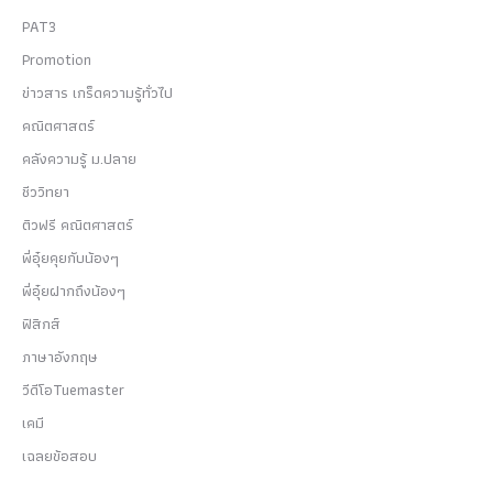
PAT3
Promotion
ข่าวสาร เกร็ดความรู้ทั่วไป
คณิตศาสตร์
คลังความรู้ ม.ปลาย
ชีววิทยา
ติวฟรี คณิตศาสตร์
พี่อุ๋ยคุยกับน้องๆ
พี่อุ๋ยฝากถึงน้องๆ
ฟิสิกส์
ภาษาอังกฤษ
วีดีโอTuemaster
เคมี
เฉลยข้อสอบ