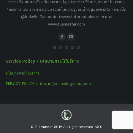
,
อาจารย์พิเศษสอนโรงเรียนหลายแห่ง, เป็นอาจารย์รับเชิญสอนติวในหลายๆ
พิเ
ธานี
โครงการ เช่น รายการติวเข้ม เติมเต็มความรู้, รินน้ำใจสู่น้องชาวใต้ ฯลฯ, เป็น
ควา
ิบาย
ผู้ก่อตั้งเว็บเรียนออนไลน์ www.tutoroui-plus.com และ
ม.
แนน
www.tuemaster.com
ที่
Facebook
YouTube
Service Policy / นโยบายการให้บริการ
นโยบายการให้บริการ
PRIVACY POLICY / นโยบายคุ้มครองข้อมูลส่วนบุคคล
© Tuemaster 2019 All right reserved. v2.0