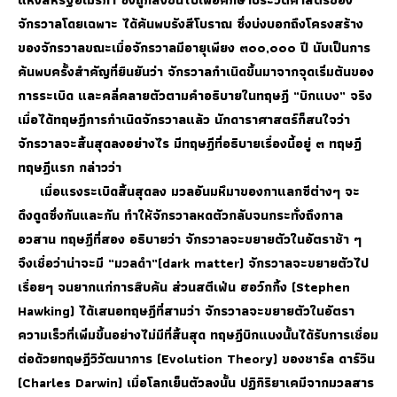
แห่งสหรัฐอเมริกา ซึ่งถูกส่งขึ้นไปเพื่อศึกษาประวัติศาสตร์ของ
จักรวาลโดยเฉพาะ ได้ค้นพบรังสีโบราณ ซึ่งบ่งบอกถึงโครงสร้าง
ของจักรวาลขณะเมื่อจักรวาลมีอายุเพียง ๓๐๐,๐๐๐ ปี นับเป็นการ
ค้นพบครั้งสำคัญที่ยืนยันว่า จักรวาลกำเนิดขึ้นมาจากจุดเริ่มต้นของ
การระเบิด และคลี่คลายตัวตามคำอธิบายในทฤษฎี “บิกแบง” จริง
เมื่อได้ทฤษฎีการกำเนิดจักรวาลแล้ว นักดาราศาสตร์ก็สนใจว่า
จักรวาลจะสิ้นสุดลงอย่างไร มีทฤษฎีที่อธิบายเรื่องนี้อยู่ ๓ ทฤษฎี
ทฤษฎีแรก กล่าวว่า
เมื่อแรงระเบิดสิ้นสุดลง มวลอันมหึมาของกาแลกซีต่างๆ จะ
ดึงดูดซึ่งกันและกัน ทำให้จักรวาลหดตัวกลับจนกระทั่งถึงกาล
อวสาน ทฤษฎีที่สอง อธิบายว่า จักรวาลจะขยายตัวในอัตราช้า ๆ
จึงเชื่อว่าน่าจะมี “มวลดำ”(dark matter) จักรวาลจะขยายตัวไป
เรื่อยๆ จนยากแก่การสืบค้น ส่วนสตีเฟ่น ฮอว์กกิ้ง (Stephen
Hawking) ได้เสนอทฤษฎีที่สามว่า จักรวาลจะขยายตัวในอัตรา
ความเร็วที่เพิ่มขึ้นอย่างไม่มีที่สิ้นสุด ทฤษฎีบิกแบงนั้นได้รับการเชื่อม
ต่อด้วยทฤษฎีวิวัฒนาการ (Evolution Theory) ของชาร์ล ดาร์วิน
(Charles Darwin) เมื่อโลกเย็นตัวลงนั้น ปฏิกิริยาเคมีจากมวลสาร