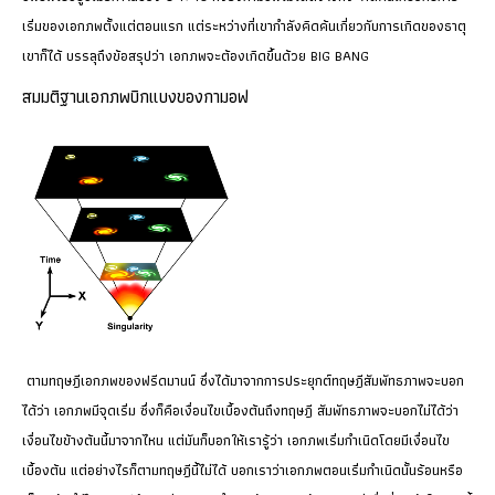
เริ่มของเอกภพตั้งแต่ตอนแรก แต่ระหว่างที่เขากำลังคิดค้นเกี่ยวกับการเกิดของธาตุ
เขาก็ได้ บรรลุถึงข้อสรุปว่า เอกภพจะต้องเกิดขึ้นด้วย BIG BANG
สมมติฐานเอกภพบิกแบงของกามอฟ
ตามทฤษฎีเอกภพของฟรีดมานน์ ซึ่งได้มาจากการประยุกต์ทฤษฎีสัมพัทธภาพจะบอก
ได้ว่า เอกภพมีจุดเริ่ม ซึ่งก็คือเงื่อนไขเบื้องต้นถึงทฤษฎี สัมพัทธภาพจะบอกไม่ได้ว่า
เงื่อนไขข้างต้นนี้มาจากไหน แต่มันก็บอกให้เรารู้ว่า เอกภพเริ่มกำเนิดโดยมีเงื่อนไข
เบื้องต้น แต่อย่างไรก็ตามทฤษฎีนี้ไม่ได้ บอกเราว่าเอกภพตอนเริ่มกำเนิดนั้นร้อนหรือ