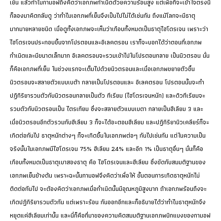
เย็น แล้วทำไมกามอฟถึงคิดว่าเอกภพกำเนิดด้วยความร้อนสูง แต่เพื่อที่จะเข้าใจตรงนี้
ก็ลองมาคิดกลับดู ว่าทำไมเอกภพที่เย็นจึงเป็นไปไม่ได้เช่นกัน ถึงแม้โลกจะมีธาตุ
มากมายหลายชนิด เมื่อดูทั้งเอกภพจะเห็นว่าเกือบทั้งหมดเป็นธาตุไฮโดรเจน เพราะว่า
ไฮโดรเจนประกอบขึ้นจากโปรตอนและอิเลคตรอน เราก็จะบอกได้ว่าตอนที่เอกภพ
กำเนิดและมีขนาดเล็กมาก อิเลคตรอนจะรวมเข้าไปในโปรตอนกลาย เป็นนิวตรอน นั่น
ก็คือเอกภพที่เย็น ในช่วงแรกจะเต็มไปด้วยนิวตรอนและเมื่อเอกภพขยายตัวขึ้น
นิวตรอนจะสลายตัวแบบเบต้า กลายเป็นโปรตอนและ อิเลคตรอน โปรตอนนั้นจะทำ
ปฏิกิริยารวมตัวกับนิวตรอนกลายเป็นตัว ทีเรียม (ไฮโดรเจนหนัก) และดิวทีเรียมจะ
รวมตัวกับนิวตรอนเป็น ไตรเทียม ซึ่งจะสลายตัวแบบเบตา กลายเป็นฮีเลียม 3 และ
เมื่อนิวตรอนอีกตัวรวมกับฮีเลียม 3 ก็จะได้อะตอมฮีเลียม และปฏิกิริยานิวเคลียร์ก็จะ
เกิดต่อกันไป ธาตุหนักต่างๆ ก็จะเกิดขึ้นในเอกภพต่อๆ กันไปเช่นกัน แต่ในความเป็น
จริงนั้นในเอกภพมีไฮโดรเจน 75% ฮีเลียม 24% และอีก 1% เป็นธาตุอื่นๆ นั่นก็คือ
เกือบทั้งหมดเป็นธาตุเบาสองธาตุ คือ ไฮโดรเจนและฮีเลียม ซึ่งขัดกับสมมติฐานของ
เอกภพเย็นข้างต้น เพราะฉะนั้นกามอฟจึงคิดว่าเพื่อให้ ขั้นตอนการเกิดธาตุหนักไม่
ติดต่อกันไป จะต้องคิดว่าเอกภพเมื่อกำเนิดนั้นมีอุณหภูมิสูงมาก ถ้าเอกภพร้อนถึงจะ
เกิดปฏิกิริยารวมตัวกัน แต่เพราะร้อน กันออกอีกและก็อธิบายได้ว่าทำไมธาตุหนักจึง
หยุดแค่ฮีเลียมเท่านั้น และนี่ก็คือที่มาของความคิดสมมติฐานเอกภพบิกแบงของกามอฟ