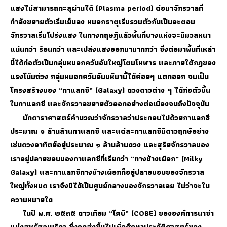
แสงไม่สามารถทะลุผ่านได้ (Plasma period) ต่อมาจักรวาลที่
กำลังขยายตัวเริ่มเย็นลง หมอกธาตุเริ่มรวมตัวกันเป็นอะตอม
จักรวาลเริ่มโปร่งแสง ในทางทฤษฎีแล้วพื้นที่บางแห่งจะมีมวลหนา
แน่นกว่า ร้อนกว่า และเปล่งแสงออกมามากกว่า ซึ่งต่อมาพื้นที่เหล่า
นี้ได้ก่อตัวเป็นกลุ่มหมอกควันอันใหญ่โตมโหฬาร และภายใต้กฎของ
แรงโน้มถ่วง กลุ่มหมอกควันอันมหึมานี้ได้ค่อยๆ แตกออก จนเป็น
โครงสร้างของ “กาแลกซี” (Galaxy) ดวงดาวต่าง ๆ ได้ก่อตัวขึ้น
ในกาแลกซี และจักรวาลขยายตัวออกอย่างต่อเนื่องจนถึงปัจจุบัน
นักดาราศาสตร์คำนวณว่าจักรวาลว่าประกอบไปด้วยกาแลกซี
ประมาณ ๑ ล้านล้านกาแลกซี และแต่ละกาแลกซีมีดาวฤกษ์อย่าง
เช่นดวงอาทิตย์อยู่ประมาณ ๑ ล้านล้านดวง และสุริยจักรวาลของ
เราอยู่ปลายขอบของกาแลกซีที่เรียกว่า “ทางช้างเผือก” (Milky
Galaxy) และกาแลกซีทางช้างเผือกก็อยู่ปลายขอบของจักรวาล
ใหญ่ทั้งหมด เราจึงมิได้เป็นศูนย์กลางของจักรวาลเลย ไม่ว่าจะใน
ความหมายใด
ในปี พ.ศ. ๒๕๓๕ ดาวเทียม “โคบี” (COBE) ขององค์การนาซ่า