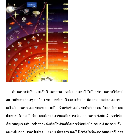
ถ้าเอกภพกำลังขยายตัวก็แสดงว่าถ้าเราย้อนเวลากลับไปในอดีต เอกภพก็ต้องมี
ขนาดเล็กลงเรื่อยๆ ยิ่งย้อนเวลามากก็ยิ่งเล็กลง แล้วเมื่อเล็ก ลงอย่างที่สุดจะเกิด
อะไรขึ้น เอกภพจะลดลงจนสลายไปหรือหวังว่าจะมีจุดหนึ่งที่เอกภพกำเนิด ไม่ว่าจะ
เป็นกรณีใดจะเห็นว่าเราจะต้องเกี่ยวข้องกับ การเริ่มของเอกภพทั้งนั้น ผู้แรกที่เริ่ม
ศึกษาปัญหาเหล่านี้อย่างจริงจังคือนักฟิสิกส์ซึ่งเกิดที่รัสเซียชื่อ กามอฟ แต่ภายหลัง
อพยพไปอยู่อเมริกาในช่วง ปี 1948 ที่จริงกามอฟไม่ได้ตั้งใจที่จะคิดค้นเกี่ยวกับการ