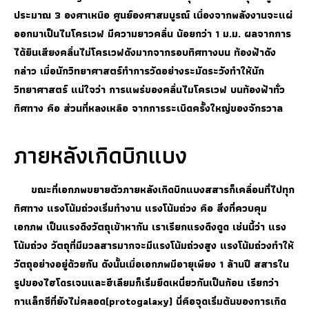
ประมาณ 3 องศาเหนือ ศูนย์องศาสมบูรณ์ เนื่องจากพลังงานจะแผ่
ออกมาเป็นไมโครเวฟ มีความยาวคลื่น น้อยกว่า 1 ม.ม. ผลจากการ
ได้ยินเสียงคลื่นไม่โครเวฟดังมากจากรอบทิศทางบน ท้องฟ้าดัง
กล่าว เมื่อนักวิทยาศาสตร์ทำการวัดอย่างระมัดระวังทำให้นัก
วิทยาศาสตร์ แน่ใจว่า การแพร่ของคลื่นไมโครเวฟ บนท้องฟ้าทั่ว
ทิศทาง คือ ส่วนที่หลงเหลือ จากการระเบิดครั้งใหญ่ของจักรวาล
ภายหลังเกิดบิกแบง
ขณะที่เอกภพขยายตัวภายหลังเกิดบิกแบงสสารก็เคลื่อนที่ไปทุก
ทิศทาง แรงโน้มถ่วงเริ่มทำงาน แรงโน้มถ่วง คือ สิ่งที่ควบคุม
เอกภพ เป็นแรงดึงวัตถุเข้าหากัน เราเรียกแรงดึงดูด เช่นนี้ว่า แรง
โน้มถ่วง วัตถุที่มีมวลสารมากจะมีแรงโน้มถ่วงสูง แรงโน้มถ่วงทำให้
วัตถุอย่างอยู่ด้วยกัน ดังนั้นเมื่อเอกภพมีอายุเพียง 1 ล้านปี สสารใน
รูปของไฮโดรเจนและฮีเลียมก็เริ่มยึดเหนี่ยวกันเป็นก้อน เรียกว่า
กาแล็กซีที่ยังไม่คลอด(protogalaxy) นี่คือจุดเริ่มต้นของการเกิด