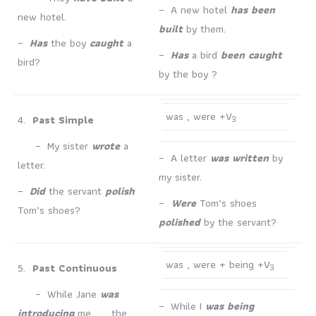
– A new hotel
has been
new hotel.
built
by them.
–
Has
the boy
caught
a
–
Has
a bird
been caught
bird?
by the boy ?
was , were +V
4.
Past Simple
3
– My sister
wrote
a
– A letter
was written
by
letter.
my sister.
–
Did
the servant
polish
–
Were
Tom’s shoes
Tom’s shoes?
polished
by the servant?
was , were + being +V
5.
Past Continuous
3
– While Jane
was
– While I
was being
introducing
me, the