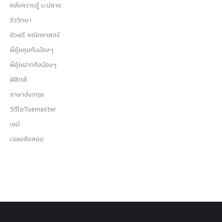
คลังความรู้ ม.ปลาย
ชีววิทยา
ติวฟรี คณิตศาสตร์
พี่อุ๋ยคุยกับน้องๆ
พี่อุ๋ยฝากถึงน้องๆ
ฟิสิกส์
ภาษาอังกฤษ
วีดีโอTuemaster
เคมี
เฉลยข้อสอบ