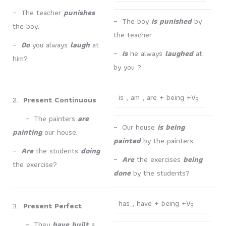
– The teacher
punishes
– The boy
is punished
by
the boy.
the teacher.
–
Do
you always
laugh
at
–
Is
he always
laughed
at
him?
by you ?
is , am , are + being +V
2.
Present Continuous
3
– The painters
are
– Our house
is being
painting
our house.
painted
by the painters.
–
Are
the students
doing
–
Are
the exercises
being
the exercise?
done
by the students?
has , have + being +V
3.
Present Perfect
3
– They
have built
a