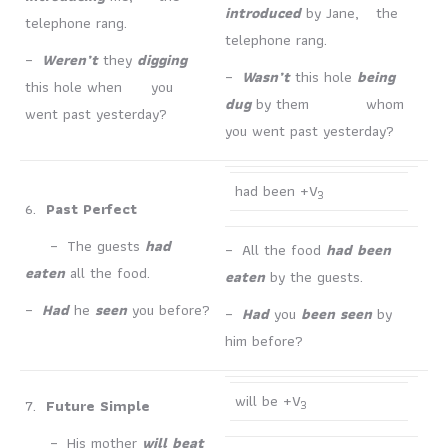
introduced
by Jane, the
telephone rang.
telephone rang.
–
Weren’t
they
digging
–
Wasn’t
this hole
being
this hole when you
dug
by them whom
went past yesterday?
you went past yesterday?
had been +V
3
6.
Past Perfect
– The guests
had
– All the food
had been
eaten
all the food.
eaten
by the guests.
–
Had
he
seen
you before?
–
Had
you
been seen
by
him before?
will be +V
7.
Future Simple
3
– His mother
will beat