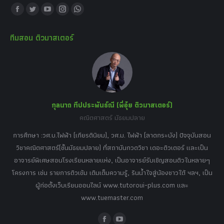
Find us on:
Facebook
Twitter
YouTube
Instagram
Whatsapp
page
page
page
page
page
ทีมสอน ติวมาสเตอร์
opens
opens
opens
opens
opens
in
in
in
in
in
new
new
new
new
new
window
window
window
window
window
กุลนาถ ทีปประพันธ์ณี (พี่อุ๋ย ติวมาสเตอร์)
คณิตศาสตร์ มัธยมปลาย
อร์
tor
การศึกษา :วศ.บ.ไฟฟ้า (เกียรตินิยม), วศ.ม. ไฟฟ้า (ลาดกระบัง) ปัจจุบันสอน
วิ
เศษ
วิชาคณิตศาสตร์(ชั้นมัธยมปลาย) ที่สถาบันกวดวิชา เดอะติวเตอร์ และเป็น
วิช
,
อาจารย์พิเศษสอนโรงเรียนหลายแห่ง, เป็นอาจารย์รับเชิญสอนติวในหลายๆ
พิเ
ธานี
โครงการ เช่น รายการติวเข้ม เติมเต็มความรู้, รินน้ำใจสู่น้องชาวใต้ ฯลฯ, เป็น
ควา
ิบาย
ผู้ก่อตั้งเว็บเรียนออนไลน์ www.tutoroui-plus.com และ
ม.
แนน
www.tuemaster.com
ที่