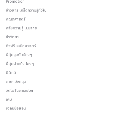
Promotion
ข่าวสาร เกร็ดความรู้ทั่วไป
คณิตศาสตร์
คลังความรู้ ม.ปลาย
ชีววิทยา
ติวฟรี คณิตศาสตร์
พี่อุ๋ยคุยกับน้องๆ
พี่อุ๋ยฝากถึงน้องๆ
ฟิสิกส์
ภาษาอังกฤษ
วีดีโอTuemaster
เคมี
เฉลยข้อสอบ