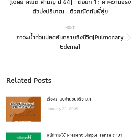
navigation
[เฉลย คณิต สามัญ ปี 64] : ตอนที่ 1 : ค่าความจริง
Previous
ตัวบ่งปริมาณ : ติวคณิตกับพี่อุ๋ย
post:
NEXT
ภาวะน้ำท่วมปอดอันตรายถึงชีวิต(Pulmonary
Next
Edema)
post:
Related Posts
เรื่องระบบจํานวนจริง ม.4
January 22, 2025
หลักการใช้ Present Simple Tense-ภาษา