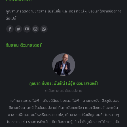
คุณสามารถติดตามข่าวสาร โปรโมชั่น และคอร์สใหม่ ๆ ของเราได้จากช่องทาง
ต่อไปนี้
Find us on:
Facebook
Twitter
YouTube
Instagram
Whatsapp
page
page
page
page
page
ทีมสอน ติวมาสเตอร์
opens
opens
opens
opens
opens
in
in
in
in
in
new
new
new
new
new
window
window
window
window
window
กุลนาถ ทีปประพันธ์ณี (พี่อุ๋ย ติวมาสเตอร์)
คณิตศาสตร์ มัธยมปลาย
อร์
tor
การศึกษา :วศ.บ.ไฟฟ้า (เกียรตินิยม), วศ.ม. ไฟฟ้า (ลาดกระบัง) ปัจจุบันสอน
วิ
เศษ
วิชาคณิตศาสตร์(ชั้นมัธยมปลาย) ที่สถาบันกวดวิชา เดอะติวเตอร์ และเป็น
วิช
,
อาจารย์พิเศษสอนโรงเรียนหลายแห่ง, เป็นอาจารย์รับเชิญสอนติวในหลายๆ
พิเ
ธานี
โครงการ เช่น รายการติวเข้ม เติมเต็มความรู้, รินน้ำใจสู่น้องชาวใต้ ฯลฯ, เป็น
ควา