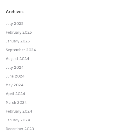
Archives
July 2025
February 2025
January 2025
September 2024
August 2024
July 2024
June 2024
May 2024
April 2024
March 2024
February 2024
January 2024
December 2023