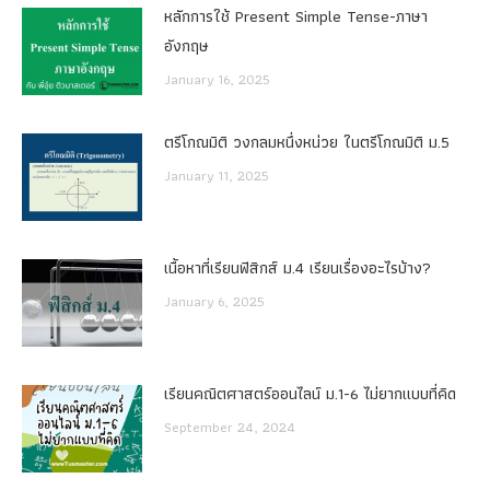
หลักการใช้ Present Simple Tense-ภาษา
อังกฤษ
January 16, 2025
ตรีโกณมิติ วงกลมหนึ่งหน่วย ในตรีโกณมิติ ม.5
January 11, 2025
เนื้อหาที่เรียนฟิสิกส์ ม.4 เรียนเรื่องอะไรบ้าง?
January 6, 2025
เรียนคณิตศาสตร์ออนไลน์ ม.1-6 ไม่ยากแบบที่คิด
September 24, 2024