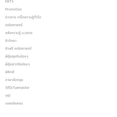
PAT3
Promotion
ข่าวสาร เกร็ดความรู้ทั่วไป
คณิตศาสตร์
คลังความรู้ ม.ปลาย
ชีววิทยา
ติวฟรี คณิตศาสตร์
พี่อุ๋ยคุยกับน้องๆ
พี่อุ๋ยฝากถึงน้องๆ
ฟิสิกส์
ภาษาอังกฤษ
วีดีโอTuemaster
เคมี
เฉลยข้อสอบ