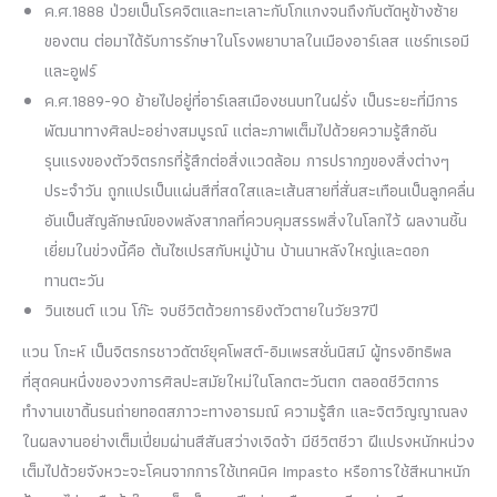
ค.ศ.1888 ป่วยเป็นโรคจิตและทะเลาะกับโกแกงจนถึงกับตัดหูข้างซ้าย
ของตน ต่อมาได้รับการรักษาในโรงพยาบาลในเมืองอาร์เลส แชร์ทเรอมี
และอูฟร์
ค.ศ.1889-90 ย้ายไปอยู่ที่อาร์เลสเมืองชนบทในฝรั่ง เป็นระยะที่มีการ
พัฒนาทางศิลปะอย่างสมบูรณ์ แต่ละภาพเต็มไปด้วยความรู้สึกอัน
รุนแรงของตัวจิตรกรที่รู้สึกต่อสิ่งแวดล้อม การปรากฎของสิ่งต่างๆ
ประจำวัน ถูกแปรเป็นแผ่นสีที่สดใสและเส้นสายที่สั่นสะเทือนเป็นลูกคลื่น
อันเป็นสัญลักษณ์ของพลังสากลที่ควบคุมสรรพสิ่งในโลกไว้ ผลงานชิ้น
เยี่ยมในข่วงนี้คือ ต้นไซเปรสกับหมู่บ้าน บ้านนาหลังใหญ่และดอก
ทานตะวัน
วินเซนต์ แวน โก๊ะ จบชีวิตด้วยการยิงตัวตายในวัย37ปี
แวน โกะห์ เป็นจิตรกรชาวดัตช์ยุคโพสต์-อิมเพรสชั่นนิสม์ ผู้ทรงอิทธิพล
ที่สุดคนหนึ่งของวงการศิลปะสมัยใหม่ในโลกตะวันตก ตลอดชีวิตการ
ทำงานเขาดิ้นรนถ่ายทอดสภาวะทางอารมณ์ ความรู้สึก และจิตวิญญาณลง
ในผลงานอย่างเต็มเปี่ยมผ่านสีสันสว่างเจิดจ้า มีชีวิตชีวา ฝีแปรงหนักหน่วง
เต็มไปด้วยจังหวะจะโคนจากการใช้เทคนิค Impasto หรือการใช้สีหนาหนัก