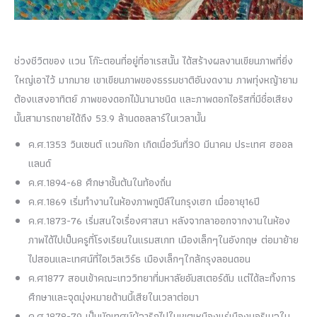
ช่วงชีวิตของ แวน โก๊ะตอนที่อยู่ที่อาเรสนั้น ได้สร้างผลงานเขียนภาพที่ยิ่ง
ใหญ่เอาไว้ มากมาย เขาเขียนภาพของธรรมชาติอันงดงาม ภาพทุ่งหญ้ายาม
ต้องแสงอาทิตย์ ภาพของดอกไม้นานาชนิด และภาพดอกไอริสที่มีชื่อเสียง
นั้นสามารถขายได้ถึง 53.9 ล้านดอลลาร์ในเวลานั้น
ค.ศ.1353 วินเซนต์ แวนก๊อก เกิดเมื่อวันที่30 มีนาคม ประเทศ ฮออล
แลนด์
ค.ศ.1894-68 ศึกษาชั้นต้นในท้องถิ่น
ค.ศ.1869 เริ่มทำงานในห้องภาพกูปีล์ในกรุงเฮก เมื่ออายุ16ปี
ค.ศ.1873-76 เริ่มสนใจเรื่องศาสนา หลังจากลาออกจากงานในห้อง
ภาพได้ไปเป็นครูที่โรงเรียนในแรมสเกท เมืองเล็กๆในอังกฤษ ต่อมาย้าย
ไปสอนและเทศน์ที่ไอเวิลเวิร์ธ เมืองเล็กๆใกล้กรุงลอนดอน
ค.ศ1877 สอบเข้าคณะเทววิทยาที่มหาลัยอัมสเตอร์ดัม แต่ได้ละทิ้งการ
ศึกษาและจุดมุ่งหมายด้านนี้เสียในเวลาต่อมา
ค.ศ.1878-79 เป็นนักเทศน์ผู้จาริกไปในเขตเหมืองแร่เมืองบอริเนจใน