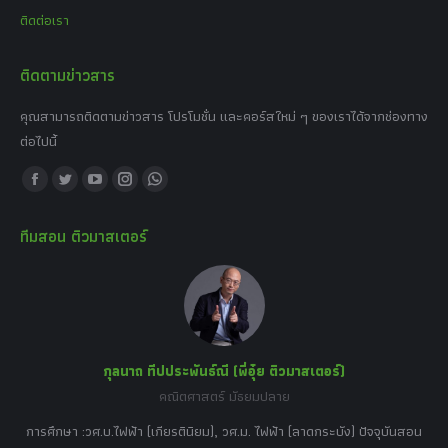
ติดต่อเรา
ติดตามข่าวสาร
คุณสามารถติดตามข่าวสาร โปรโมชั่น และคอร์สใหม่ ๆ ของเราได้จากช่องทาง
ต่อไปนี้
Find us on:
Facebook
Twitter
YouTube
Instagram
Whatsapp
page
page
page
page
page
ทีมสอน ติวมาสเตอร์
opens
opens
opens
opens
opens
in
in
in
in
in
new
new
new
new
new
window
window
window
window
window
กุลนาถ ทีปประพันธ์ณี (พี่อุ๋ย ติวมาสเตอร์)
คณิตศาสตร์ มัธยมปลาย
อร์
tor
การศึกษา :วศ.บ.ไฟฟ้า (เกียรตินิยม), วศ.ม. ไฟฟ้า (ลาดกระบัง) ปัจจุบันสอน
วิ