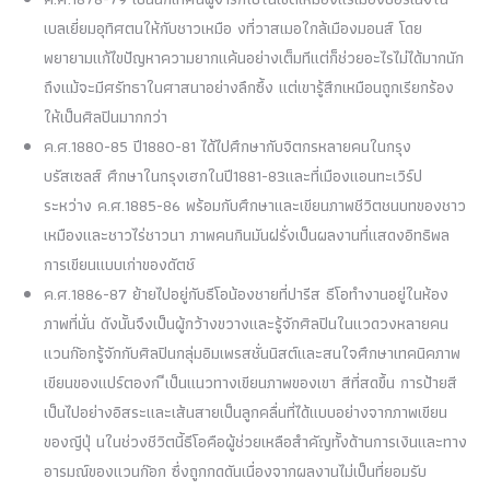
เบลเยี่ยมอุทิศตนให้กับชาวเหมือ งที่วาสเมอใกล้เมืองมอนส์ โดย
พยายามแก้ไขปัญหาความยากแค้นอย่างเต็มทีแต่ก็ช่วยอะไรไม่ได้มากนัก
ถึงแม้จะมีศรัทธาในศาสนาอย่างลึกซึ้ง แต่เขารู้สึกเหมือนถูกเรียกร้อง
ให้เป็นศิลปินมากกว่า
ค.ศ.1880-85 ปี1880-81 ได้ไปศึกษากับจิตกรหลายคนในกรุง
บรัสเซลส์ ศึกษาในกรุงเฮกในปี1881-83และที่เมืองแอนทะเวิร์ป
ระหว่าง ค.ศ.1885-86 พร้อมกับศึกษาและเขียนภาพชีวิตชนบทของชาว
เหมืองและชาวไร่ชาวนา ภาพคนกินมันฝรั่งเป็นผลงานที่แสดงอิทธิพล
การเขียนแบบเก่าของดัตช์
ค.ศ.1886-87 ย้ายไปอยู่กับธีโอน้องชายที่ปารีส ธีโอทำงานอยู่ในห้อง
ภาพที่นั่น ดังนั้นจึงเป็นผู้กว้างขวางและรู้จักศิลปินในแวดวงหลายคน
แวนก๊อกรู้จักกับศิลปินกลุ่มอิมเพรสชั่นนิสต์และสนใจศึกษาเทคนิคภาพ
เขียนของแปร์ตองก ีเป็นแนวทางเขียนภาพของเขา สีที่สดขึ้น การป้ายสี
เป็นไปอย่างอิสระและเส้นสายเป็นลูกคลื่นที่ได้แบบอย่างจากภาพเขียน
ของญีปุ่ นในช่วงชีวิตนี้ธีโอคือผู้ช่วยเหลือสำคัญทั้งด้านการเงินและทาง
อารมณ์ของแวนก๊อก ซึ่งถูกกดดันเนื่องจากผลงานไม่เป็นที่ยอมรับ