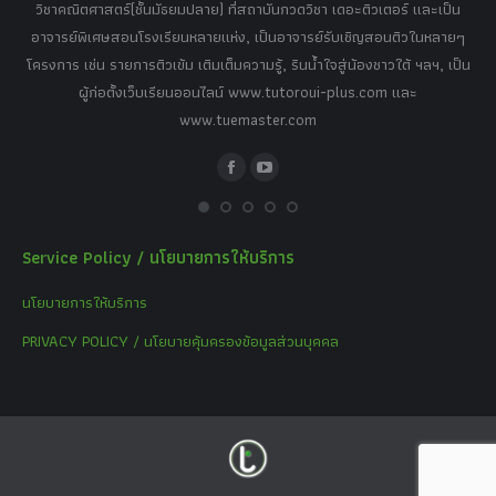
เศษ
วิชาคณิตศาสตร์(ชั้นมัธยมปลาย) ที่สถาบันกวดวิชา เดอะติวเตอร์ และเป็น
วิช
,
อาจารย์พิเศษสอนโรงเรียนหลายแห่ง, เป็นอาจารย์รับเชิญสอนติวในหลายๆ
พิเ
ธานี
โครงการ เช่น รายการติวเข้ม เติมเต็มความรู้, รินน้ำใจสู่น้องชาวใต้ ฯลฯ, เป็น
ควา
ิบาย
ผู้ก่อตั้งเว็บเรียนออนไลน์ www.tutoroui-plus.com และ
ม.
แนน
www.tuemaster.com
ที่
Facebook
YouTube
Service Policy / นโยบายการให้บริการ
นโยบายการให้บริการ
PRIVACY POLICY / นโยบายคุ้มครองข้อมูลส่วนบุคคล