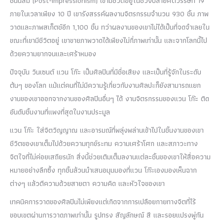
ชั่นนิสม์ (Post-Impressionism) เขามีชีวิตอยู่ในช่วงปลายศตวรรษที่ 19
ภายในเวลาเพียง 10 ปี เขารังสรรค์ผลงานจิตรกรรมจำนวน 930 ชิ้น ภาพ
วาดและภาพสเก็ตช์อีก 1,100 ชิ้น ทว่าผลงานของเขาไม่ได้เป็นที่จดจำเลยใน
ขณะที่เขามีชีวิตอยู่ เขาขายภาพวาดได้เพียงไม่กี่ภาพเท่านั้น และจากโลกนี้ไป
ด้วยความยากจนและเศร้าหมอง
ปัจจุบัน วินเซนต์ แวน โก๊ะ เป็นศิลปินที่มีชื่อเสียง และเป็นที่รู้จักในระดับ
ต้นๆ ของโลก แม้แต่คนที่ไม่มีความรู้เกี่ยวกับงานศิลปะก็ยังสามารถแยก
งานของเขาออกจากงานของศิลปินอื่นๆ ได้ งานจิตรกรรมของแวน โก๊ะ ติด
อันดับชิ้นงานที่แพงที่สุดในงานประมูล
แวน โก๊ะ ใส่จิตวิญญาณ และอารมณ์ที่พลุ่งพล่านเข้าไปในชิ้นงานของเขา
ชีวิตของเขาเต็มไปด้วยความทุกข์ระทม ความเศร้าโศก และสภาวะทาง
จิตใจที่ไม่ค่อยเสถียรนัก สิ่งนี้ช่วยเติมเต็มลงานแต่ละชิ้นของเขาให้สื่อความ
หมายอย่างลึกซึ้ง ทุกชิ้นล้วนนำเสนอมุมมองที่แวน โก๊ะเองมองเห็นฉาก
ต่างๆ แล้วตีความด้วยสายตา ความคิด และหัวใจของเขา
เทคนิคการวาดของศิลปินไม่เพียงแต่เกิดจากการเปลือยกายทางจิตที่ไร้
ขอบเขตผ่านการวาดภาพเท่านั้น รูปทรง สัญลักษณ์ สี และรอยแปรงพู่กัน