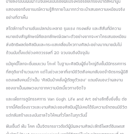
ป้ายลงไปบนผืนผ้าใบจนเห็นเป็นรอยฝีแปรงหรือรอยเกรียงปาดสีหนานูน
แสดงออกถึงอารมณ์ความรู้สึกภายในมากกว่าจะนำเสนอความเหมือนจริง
อย่างที่ตาเห็น
สไตล์การทำงานอันแปลกประหลาด รุนแรง ทรงพลัง และสีสันที่มีความ
หมายเชิงสัญลักษณ์คือเอกลักษณ์เฉพาะตัวอย่างยากจะหาใครเสมอเหมือน
ส่งอิทธิพลต่อศิลปินและกระแสเคลื่อนไหวทางศิลปะอย่างมากมายนับไม่
ถ้วนนับตั้งแต่ช่วงศตวรรษที่ 20 จวบจนถึงปัจจุบัน
แม้ยุคนี้โลกจะชื่นชมแวน โกะห์ ในฐานะศิลปินผู้ยิ่งใหญ่ถึงขั้นมีนิทรรศการ
ที่สดุดีเขาจำนวนมาก แต่ในช่วงเวลาที่เขามีชีวิตสังคมกลับจดจำจิตรกรผู้มีสี
แดงเพลิงคนนี้ว่าเป็น ‘ศิลปินบ้าคลั่งผู้ตัดหูตัวเอง’ แถมยังมองว่าผลงาน
ของเขาเป็นผลพวงมาจากความบิดเบี้ยวทางจิตใจ
และเพื่อการดูนิทรรศการ Van Gogh. Life and Art อย่างลึกซึ้งยิ่งขึ้น ต่อ
จากนี้คือเรื่องราวและงานศิลปะของศิลปินผู้ไม่เคยได้รับความรักตอนมีชีวิต
แต่กลับสร้างแรงบันดาลใจให้คนทั่วโลกในทุกวันนี้
ฟินเซ็นต์ ฟัน โคค เป็นจิตรกรชาวดัชต์ผู้มีผลงานศิลปะลัทธิโพสต์อิมเพรส