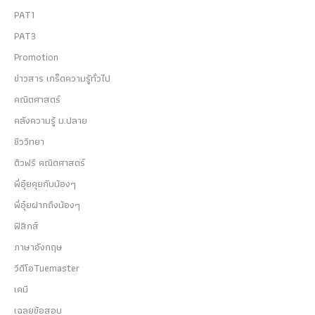
PAT1
PAT3
Promotion
ข่าวสาร เกร็ดความรู้ทั่วไป
คณิตศาสตร์
คลังความรู้ ม.ปลาย
ชีววิทยา
ติวฟรี คณิตศาสตร์
พี่อุ๋ยคุยกับน้องๆ
พี่อุ๋ยฝากถึงน้องๆ
ฟิสิกส์
ภาษาอังกฤษ
วีดีโอTuemaster
เคมี
เฉลยข้อสอบ