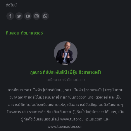
ต่อไปนี้
Find us on:
Facebook
Twitter
YouTube
Instagram
Whatsapp
page
page
page
page
page
ทีมสอน ติวมาสเตอร์
opens
opens
opens
opens
opens
in
in
in
in
in
new
new
new
new
new
window
window
window
window
window
กุลนาถ ทีปประพันธ์ณี (พี่อุ๋ย ติวมาสเตอร์)
คณิตศาสตร์ มัธยมปลาย
อร์
tor
การศึกษา :วศ.บ.ไฟฟ้า (เกียรตินิยม), วศ.ม. ไฟฟ้า (ลาดกระบัง) ปัจจุบันสอน
วิ
เศษ
วิชาคณิตศาสตร์(ชั้นมัธยมปลาย) ที่สถาบันกวดวิชา เดอะติวเตอร์ และเป็น
วิช
,
อาจารย์พิเศษสอนโรงเรียนหลายแห่ง, เป็นอาจารย์รับเชิญสอนติวในหลายๆ
พิเ
ธานี
โครงการ เช่น รายการติวเข้ม เติมเต็มความรู้, รินน้ำใจสู่น้องชาวใต้ ฯลฯ, เป็น
ควา
ิบาย
ผู้ก่อตั้งเว็บเรียนออนไลน์ www.tutoroui-plus.com และ
ม.
แนน
www.tuemaster.com