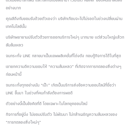
อย่างมาก
คุณลีถึงกับยอมรับด้วยตัวเองว่า บริษัทเกือบจะไปไม่รอดในช่วงเปลี่ยนผ่าน
เทคโนโลยีนั้น
บริษัทพยายามปรับตัวด้วยการออกบริการใหม่ๆ มากมาย แต่ส่วนใหญ่แล้วก
ลับล้มเหลว
จนกระทั่ง LINE กลายมาเป็นแอพพลิเคชั่นที่โด่งดัง กอบกู้กิจการได้ในที่สุด
เขายกความดีความชอบให้ “ความล้มเหลว” ที่เกิดจากการทดลองสิ่งต่างๆ
ก่อนหน้านี้
จนกระทั่งทุกอย่างมัน “เป๊ะ” เกิดเป็นบริการส่งข้อความออนไลน์ที่ชื่อว่า
LINE ขึ้นมา ในช่วงที่คนกำลังต้องการพอดี
ตัวอย่างนี้เป็นข้อคิดที่ดี โดยเฉพาะในโลกยุคออนไลน์
กิจการที่อยู่นิ่ง ไม่ยอมปรับตัว ไม่พัฒนา ไม่กล้าเผชิญความล้มเหลวของ
“การทดลองสิ่งใหม่ๆ”