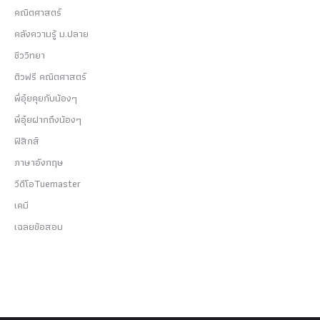
คณิตศาสตร์
คลังความรู้ ม.ปลาย
ชีววิทยา
ติวฟรี คณิตศาสตร์
พี่อุ๋ยคุยกับน้องๆ
พี่อุ๋ยฝากถึงน้องๆ
ฟิสิกส์
ภาษาอังกฤษ
วีดีโอTuemaster
เคมี
เฉลยข้อสอบ