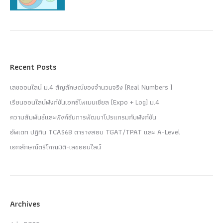
Recent Posts
เลขออนไลน์ ม.4 สัญลักษณ์ของจำนวนจริง (Real Numbers )
เรียนออนไลน์ฟังก์ชันเอกซ์โพเนนเชียล (Expo + Log) ม.4
ความสัมพันธ์และฟังก์ชันการพัฒนาโปรแกรมกับฟังก์ชัน
อัพเดท ปฏิทิน TCAS68 ตารางสอบ TGAT/TPAT และ A-Level
เอกลักษณ์ตรีโกณมิติ-เลขออนไลน์
Archives