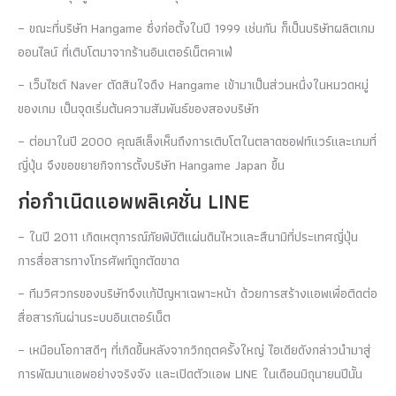
– ขณะที่บริษัท Hangame ซึ่งก่อตั้งในปี 1999 เช่นกัน ก็เป็นบริษัทผลิตเกม
ออนไลน์ ที่เติบโตมาจากร้านอินเตอร์เน็ตคาเฟ่
– เว็บไซต์ Naver ตัดสินใจดึง Hangame เข้ามาเป็นส่วนหนึ่งในหมวดหมู่
ของเกม เป็นจุดเริ่มต้นความสัมพันธ์ของสองบริษัท
– ต่อมาในปี 2000 คุณลีเล็งเห็นถึงการเติบโตในตลาดซอฟท์แวร์และเกมที่
ญี่ปุ่น จึงขอขยายกิจการตั้งบริษัท Hangame Japan ขึ้น
ก่อกำเนิดแอพพลิเคชั่น LINE
– ในปี 2011 เกิดเหตุการณ์ภัยพิบัติแผ่นดินไหวและสึนามิที่ประเทศญี่ปุ่น
การสื่อสารทางโทรศัพท์ถูกตัดขาด
– ทีมวิศวกรของบริษัทจึงแก้ปัญหาเฉพาะหน้า ด้วยการสร้างแอพเพื่อติดต่อ
สื่อสารกันผ่านระบบอินเตอร์เน็ต
– เหมือนโอกาสดีๆ ที่เกิดขึ้นหลังจากวิกฤตครั้งใหญ่ ไอเดียดังกล่าวนำมาสู่
การพัฒนาแอพอย่างจริงจัง และเปิดตัวแอพ LINE ในเดือนมิถุนายนปีนั้น