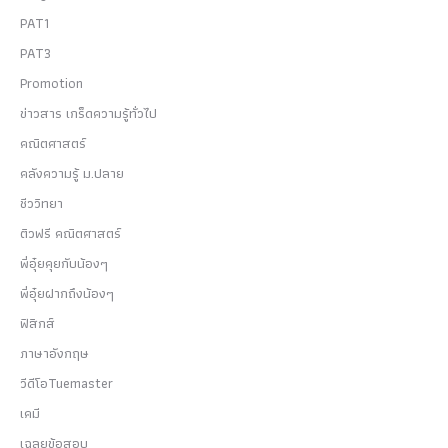
PAT1
PAT3
Promotion
ข่าวสาร เกร็ดความรู้ทั่วไป
คณิตศาสตร์
คลังความรู้ ม.ปลาย
ชีววิทยา
ติวฟรี คณิตศาสตร์
พี่อุ๋ยคุยกับน้องๆ
พี่อุ๋ยฝากถึงน้องๆ
ฟิสิกส์
ภาษาอังกฤษ
วีดีโอTuemaster
เคมี
เฉลยข้อสอบ