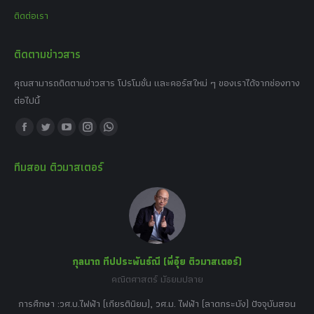
ติดต่อเรา
ติดตามข่าวสาร
คุณสามารถติดตามข่าวสาร โปรโมชั่น และคอร์สใหม่ ๆ ของเราได้จากช่องทาง
ต่อไปนี้
Find us on:
Facebook
Twitter
YouTube
Instagram
Whatsapp
page
page
page
page
page
ทีมสอน ติวมาสเตอร์
opens
opens
opens
opens
opens
in
in
in
in
in
new
new
new
new
new
window
window
window
window
window
กุลนาถ ทีปประพันธ์ณี (พี่อุ๋ย ติวมาสเตอร์)
คณิตศาสตร์ มัธยมปลาย
อร์
tor
การศึกษา :วศ.บ.ไฟฟ้า (เกียรตินิยม), วศ.ม. ไฟฟ้า (ลาดกระบัง) ปัจจุบันสอน
วิ