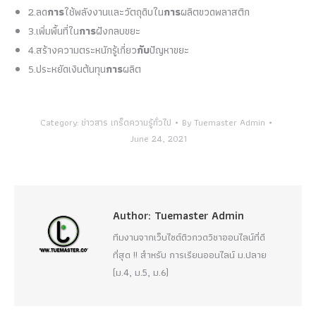
2.ลด
การ
ใช้พลังงานและวัตถุดิบใน
การ
ผลิตขวดพลาสติก
3.เพิ่มพื้นที่ใน
การ
ฝังกลบขยะ
4.สร้างความตระหนักรู้เกี่ยว
กับ
ปัญหาขยะ
5.ประหยัดเงินต้นทุน
การ
ผลิต
Category:
ข่าวสาร เกร็ดความรู้ทั่วไป
By
Tuemaster Admin
June 24, 2021
Author:
Tuemaster Admin
ทีมงานจากเว็บไซต์ติวกวดวิชาออนไลน์ที่ดี
ที่สุด !! สำหรับ การเรียนออนไลน์ ม.ปลาย
(ม.4, ม.5, ม.6)