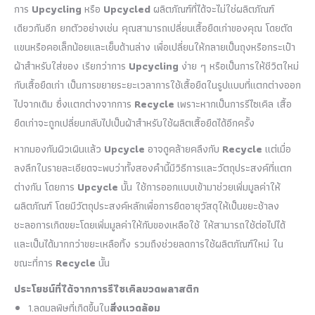
การ
Upcycling
หรือ
Upcycled
ผลิตภัณฑ์ที่ได้จะไม่ใช่ผลิตภัณฑ์
เดียวกันอีก ยกตัวอย่างเช่น คุณสามารถเปลี่ยนเสื้อยืดเก่าของคุณ โดยตัด
แขนหรือคอเล็กน้อยและเย็บด้านล่าง เพื่อเปลี่ยนให้กลายเป็นถุงหรือกระเป๋า
ผ้าสำหรับใส่ของ เรียกว่าการ
Upcycling
ง่าย ๆ หรือเป็นการให้ชีวิตใหม่
กับเสื้อยืดเก่า เป็นการขยายระยะเวลาการใช้เสื้อยืดในรูปแบบที่แตกต่างออก
ไปจากเดิม ซึ่งแตกต่างจากการ
Recycle
เพราะหากเป็นการรีไซเคิล เสื้อ
ยืดเก่าจะถูกเปลี่ยนกลับไปเป็นผ้าสำหรับใช้ผลิตเสื้อยืดได้อีกครั้ง
หากมองกันผิวเผินแล้ว
Upcycle
อาจดูคล้ายคลึงกับ
Recycle
แต่เมื่อ
ลงลึกในรายละเอียดจะพบว่าทั้งสองคำนี้มีวิธีการและวัตถุประสงค์ที่แตก
ต่างกัน โดยการ
Upcycle
นั้น ใช้การออกแบบเข้ามาช่วยเพิ่มมูลค่าให้
ผลิตภัณฑ์ โดยมีวัตถุประสงค์หลักเพื่อการยืดอายุวัสดุให้เป็นขยะช้าลง
ชะลอการเกิดขยะโดยเพิ่มมูลค่าให้กับของเหลือใช้ ให้สามารถใช้ต่อไปได้
และเป็นได้มากกว่าขยะเหลือทิ้ง รวมถึงช่วยลดการใช้ผลิตภัณฑ์ใหม่ ใน
ขณะที่การ
Recycle
นั้น
ประโยชน์ที่ได้จากการรีไซเคิลขวดพลาสติก
1.ลดมลพิษที่เกิดขึ้นใน
สิ่งแวดล้อม