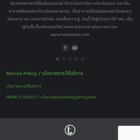
เศษ
วิชาคณิตศาสตร์(ชั้นมัธยมปลาย) ที่สถาบันกวดวิชา เดอะติวเตอร์ และเป็น
วิช
,
อาจารย์พิเศษสอนโรงเรียนหลายแห่ง, เป็นอาจารย์รับเชิญสอนติวในหลายๆ
พิเ
ธานี
โครงการ เช่น รายการติวเข้ม เติมเต็มความรู้, รินน้ำใจสู่น้องชาวใต้ ฯลฯ, เป็น
ควา
ิบาย
ผู้ก่อตั้งเว็บเรียนออนไลน์ www.tutoroui-plus.com และ
ม.
แนน
www.tuemaster.com
ที่
Facebook
YouTube
Service Policy / นโยบายการให้บริการ
นโยบายการให้บริการ
PRIVACY POLICY / นโยบายคุ้มครองข้อมูลส่วนบุคคล