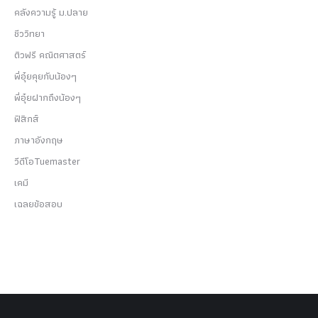
คลังความรู้ ม.ปลาย
ชีววิทยา
ติวฟรี คณิตศาสตร์
พี่อุ๋ยคุยกับน้องๆ
พี่อุ๋ยฝากถึงน้องๆ
ฟิสิกส์
ภาษาอังกฤษ
วีดีโอTuemaster
เคมี
เฉลยข้อสอบ