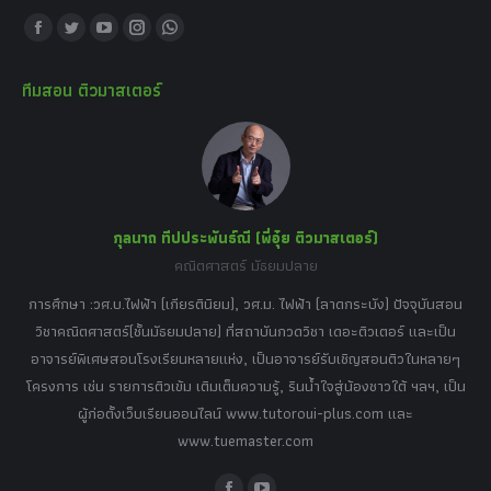
Find us on:
Facebook
Twitter
YouTube
Instagram
Whatsapp
page
page
page
page
page
ทีมสอน ติวมาสเตอร์
opens
opens
opens
opens
opens
in
in
in
in
in
new
new
new
new
new
window
window
window
window
window
กุลนาถ ทีปประพันธ์ณี (พี่อุ๋ย ติวมาสเตอร์)
คณิตศาสตร์ มัธยมปลาย
อร์
tor
การศึกษา :วศ.บ.ไฟฟ้า (เกียรตินิยม), วศ.ม. ไฟฟ้า (ลาดกระบัง) ปัจจุบันสอน
วิ
เศษ
วิชาคณิตศาสตร์(ชั้นมัธยมปลาย) ที่สถาบันกวดวิชา เดอะติวเตอร์ และเป็น
วิช
,
อาจารย์พิเศษสอนโรงเรียนหลายแห่ง, เป็นอาจารย์รับเชิญสอนติวในหลายๆ
พิเ
ธานี
โครงการ เช่น รายการติวเข้ม เติมเต็มความรู้, รินน้ำใจสู่น้องชาวใต้ ฯลฯ, เป็น
ควา
ิบาย
ผู้ก่อตั้งเว็บเรียนออนไลน์ www.tutoroui-plus.com และ
ม.
แนน
www.tuemaster.com
ที่