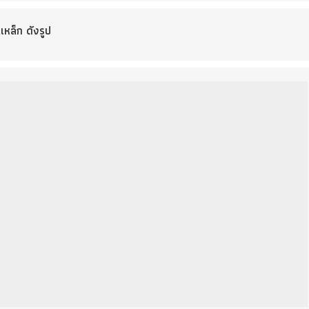
หล็ก ดังรูป