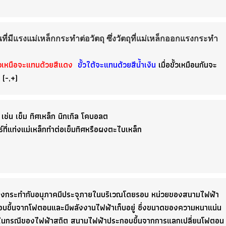
ที่มีแรงแม่เหล็กกระทำต่อวัตถุ ซึ่งวัตถุที่แม่เหล็กออกแรงกระทำ
้วเหนือจะแทนด้วยสีแดง
ขั้วใต้จะแทนด้วยสีน้ำเงิน
เมื่อขั้วเหมือนกันจะ
 (-,+)
้ เช่น เข็ม ทิศเหล็ก นิกเกิล โคบอลต
ที่แท่งแม่เหล็กทำต่อเข็มทิศหรือผงตะไบเหล็ก
ิดแรงกระทำกับอนุภาคมีประจุภายในบริเวณโดยรอบ หน่วยของสนามไฟฟ้า
ะกอบขึ้นจากโฟตอนและมีพลังงานไฟฟ้าเก็บอยู่ ซึ่งขนาดของความหนาแน่น
ในกรณีของไฟฟ้าสถิต สนามไฟฟ้าประกอบขึ้นจากการแลกเปลี่ยนโฟตอน