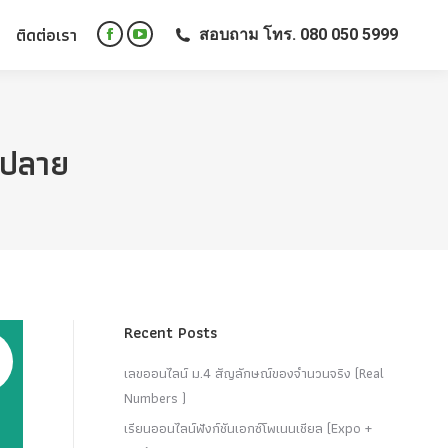
ติดต่อเรา
สอบถาม โทร. 080 050 5999
ติดต่อเรา
สอบถาม โทร. 080 050 5999
Facebook
YouTube
Facebook
YouTube
page
page
page
page
opens
opens
opens
opens
in
in
in
in
new
new
.ปลาย
new
new
window
window
window
window
Recent Posts
เลขออนไลน์ ม.4 สัญลักษณ์ของจำนวนจริง (Real
Numbers )
เรียนออนไลน์ฟังก์ชันเอกซ์โพเนนเชียล (Expo +