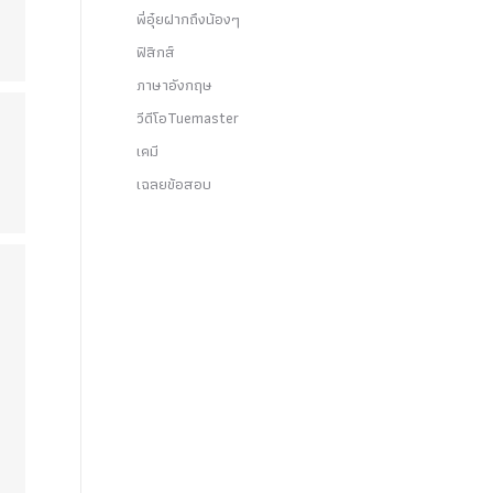
พี่อุ๋ยฝากถึงน้องๆ
ฟิสิกส์
ภาษาอังกฤษ
วีดีโอTuemaster
เคมี
เฉลยข้อสอบ