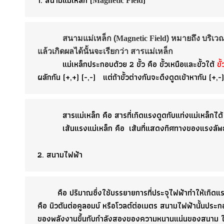
1. สนามแม่เหล็ก (
)
Magnetic Field
สนามแม่เหล็ก (
Magnetic Field
) หมายถึง บริเวณ
แล้วเกิดผลได้นั้นจะเรียกว่า สารแม่เหล็ก
แม่เหล็กประกอบด้วย 2 ขั้ว คือ ขั้วเหนือและขั้วใต้
ขั
ผลักกัน (+,+) (-,-) แต่ถ้าขั้วต่างกันจะดึงดูดเข้าหากัน (+,-)
สารแม่เหล็ก คือ สาร
ที่เกิดแรงดูดกับแท่งแม่เหล็กได
เส้นแรงแม่เหล็ก คือ
เส้นที่แสดงทิศทางของแรงลัพธ์
2.
สนามไฟฟ้า
คือ ปริมาณซึ่งใช้บรรยายการที่ประจุไฟฟ้าทำให้เก
คือ นิวตันต่อคูลอมบ์ หรือโวลต์ต่อเมตร สนามไฟฟ้านั้นปร
ของพลังงานขึ้นกับกำลังสองของความหนานแน่นของสนาม 