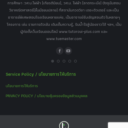
tor
การศึกษา :วศ.บ.ไฟฟ้า (เกียรตินิยม), วศ.ม. ไฟฟ้า (ลาดกระบัง) ปัจจุบันสอน
วิ
เศษ
วิชาคณิตศาสตร์(ชั้นมัธยมปลาย) ที่สถาบันกวดวิชา เดอะติวเตอร์ และเป็น
วิช
,
อาจารย์พิเศษสอนโรงเรียนหลายแห่ง, เป็นอาจารย์รับเชิญสอนติวในหลายๆ
พิเ
ธานี
โครงการ เช่น รายการติวเข้ม เติมเต็มความรู้, รินน้ำใจสู่น้องชาวใต้ ฯลฯ, เป็น
ควา
ิบาย
ผู้ก่อตั้งเว็บเรียนออนไลน์ www.tutoroui-plus.com และ
ม.
แนน
www.tuemaster.com
ที่
Facebook
YouTube
Service Policy / นโยบายการให้บริการ
นโยบายการให้บริการ
PRIVACY POLICY / นโยบายคุ้มครองข้อมูลส่วนบุคคล