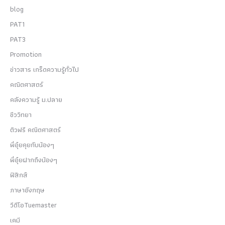
blog
PAT1
PAT3
Promotion
ข่าวสาร เกร็ดความรู้ทั่วไป
คณิตศาสตร์
คลังความรู้ ม.ปลาย
ชีววิทยา
ติวฟรี คณิตศาสตร์
พี่อุ๋ยคุยกับน้องๆ
พี่อุ๋ยฝากถึงน้องๆ
ฟิสิกส์
ภาษาอังกฤษ
วีดีโอTuemaster
เคมี