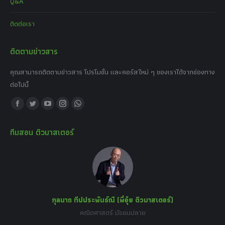
Q&A
ติดต่อเรา
ติดตามข่าวสาร
คุณสามารถติดตามข่าวสาร โปรโมชั่น และคอร์สใหม่ ๆ ของเราได้จากช่องทาง
ต่อไปนี้
Find us on:
Facebook
Twitter
YouTube
Instagram
Whatsapp
page
page
page
page
page
ทีมสอน ติวมาสเตอร์
opens
opens
opens
opens
opens
in
in
in
in
in
new
new
new
new
new
window
window
window
window
window
กุลนาถ ทีปประพันธ์ณี (พี่อุ๋ย ติวมาสเตอร์)
คณิตศาสตร์ มัธยมปลาย
อร์