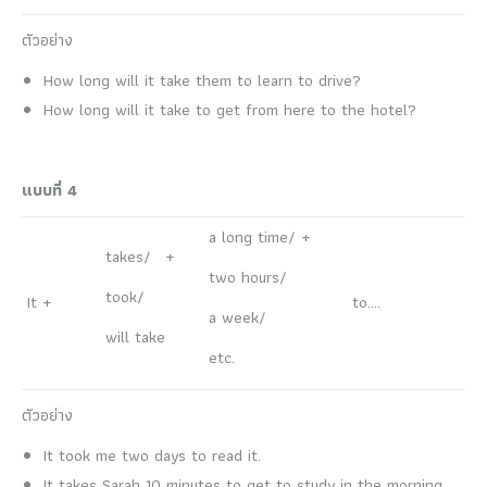
ตัวอย่าง
How long will it take them to learn to drive?
How long will it take to get from here to the hotel?
แบบที่ 4
a long time/ +
takes/ +
two hours/
took/
It +
to….
a week/
will take
etc.
ตัวอย่าง
It took me two days to read it.
It takes Sarah 10 minutes to get to study in the morning.