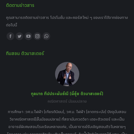
ติดตามข่าวสาร
คุณสามารถติดตามข่าวสาร โปรโมชั่น และคอร์สใหม่ ๆ ของเราได้จากช่องทาง
ต่อไปนี้
Find us on:
Facebook
Twitter
YouTube
Instagram
Whatsapp
page
page
page
page
page
ทีมสอน ติวมาสเตอร์
opens
opens
opens
opens
opens
in
in
in
in
in
new
new
new
new
new
window
window
window
window
window
กุลนาถ ทีปประพันธ์ณี (พี่อุ๋ย ติวมาสเตอร์)
คณิตศาสตร์ มัธยมปลาย
อร์
tor
การศึกษา :วศ.บ.ไฟฟ้า (เกียรตินิยม), วศ.ม. ไฟฟ้า (ลาดกระบัง) ปัจจุบันสอน
วิ
เศษ
วิชาคณิตศาสตร์(ชั้นมัธยมปลาย) ที่สถาบันกวดวิชา เดอะติวเตอร์ และเป็น
วิช
,
อาจารย์พิเศษสอนโรงเรียนหลายแห่ง, เป็นอาจารย์รับเชิญสอนติวในหลายๆ
พิเ
ธานี
โครงการ เช่น รายการติวเข้ม เติมเต็มความรู้, รินน้ำใจสู่น้องชาวใต้ ฯลฯ, เป็น