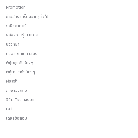
Promotion
ข่าวสาร เกร็ดความรู้ทั่วไป
คณิตศาสตร์
คลังความรู้ ม.ปลาย
ชีววิทยา
ติวฟรี คณิตศาสตร์
พี่อุ๋ยคุยกับน้องๆ
พี่อุ๋ยฝากถึงน้องๆ
ฟิสิกส์
ภาษาอังกฤษ
วีดีโอTuemaster
เคมี
เฉลยข้อสอบ