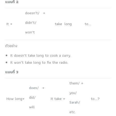
แบบที่ 2
doesn’t/ +
didn’t/
It +
take long
to….
won’t
ตัวอย่าง
It doesn’t take long to cook a curry.
It won’t take long to fix the radio.
แบบที่
3
them/ +
does/ +
you/
did/
How long+
It take +
to….?
Sarah/
will
etc.