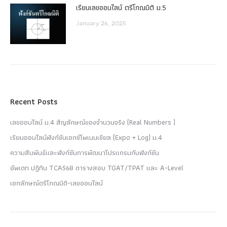
เรียนเลขออนไลน์ ตรีโกณมิติ ม.5
January 26, 2025
Recent Posts
เลขออนไลน์ ม.4 สัญลักษณ์ของจำนวนจริง (Real Numbers )
เรียนออนไลน์ฟังก์ชันเอกซ์โพเนนเชียล (Expo + Log) ม.4
ความสัมพันธ์และฟังก์ชันการพัฒนาโปรแกรมกับฟังก์ชัน
อัพเดท ปฏิทิน TCAS68 ตารางสอบ TGAT/TPAT และ A-Level
เอกลักษณ์ตรีโกณมิติ-เลขออนไลน์