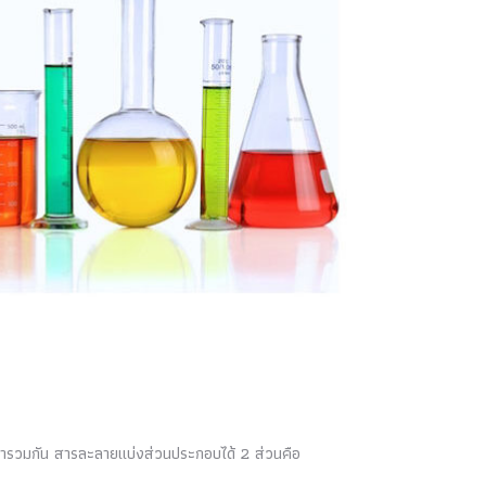
้นไปมารวมกัน สารละลายแบ่งส่วนประกอบได้ 2 ส่วนคือ