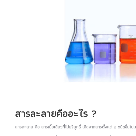
สารละลายคืออะไร ?
สารละลาย คือ สารเนื้อเดียวที่ไม่บริสุทธิ์ เกิดจากสารตั้งแต่ 2 ชนิดขึ