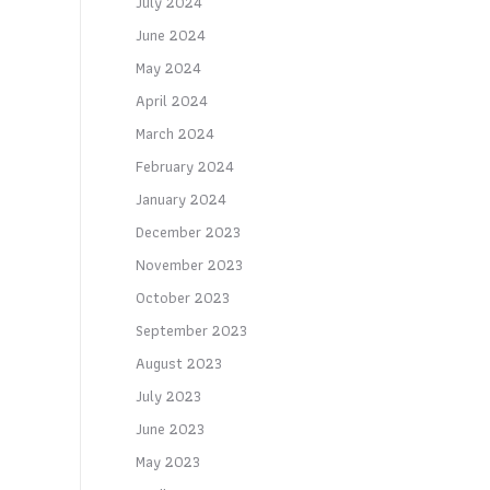
July 2024
June 2024
May 2024
April 2024
March 2024
February 2024
January 2024
December 2023
November 2023
October 2023
September 2023
August 2023
July 2023
June 2023
May 2023