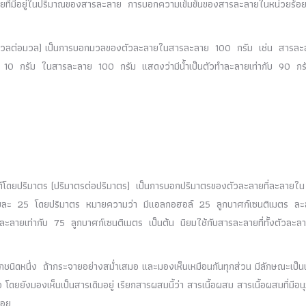
ลายที่มีอยู่ในปริมาณของสารละลาย การบอกความเข้มข้นของสารละลายในหน่วยร้อ
ล (มวลต่อมวล) เป็นการบอกมวลของตัวละลายในสารละลาย 100 กรัม เช่น สารละ
ู่ 10 กรัม ในสารละลาย 100 กรัม แสดงว่ามีน้ำเป็นตัวทำละลายเท่ากับ 90 ก
นต์โดยปริมาตร (ปริมาตรต่อปริมาตร) เป็นการบอกปริมาตรของตัวละลายที่ละลายใน
อยละ 25 โดยปริมาตร หมายความว่า มีแอลกอฮอล์ 25 ลูกบาศก์เซนติเมตร ละ
ะลายเท่ากับ 75 ลูกบาศก์เซนติเมตร เป็นต้น นิยมใช้กับสารละลายที่ทั้งตัวละล
กชนิดหนึ่ง ถ้ากระจายอย่างสม่ำเสมอ และมองเห็นเหมือนกันทุกส่วน มีลักษณะเป็นเน
 โดยยังมองเห็นเป็นสารเดิมอยู่ เรียกสารผสมนี้ว่า สารเนื้อผสม สารเนื้อผสมที่มีอน
ลอย