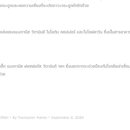
ลกระดูกและลดความเสี่ยงที่จะเกิดภาวะกระดูกหักอีกด้วย
็นแหล่งของแมงกานีส วิตามินอี ไบโอติน คอปเปอร์ และไบโอฟลาวิน ซึ่งเป็นสารอาหารท
เหล็ก แมงกานีส ฟอสฟอรัส วิตามินดี ฯลฯ ซึ่งนอกจากจะช่วยป้องกันโรคข้อเข่าเสื่อม
้วย
ววิทยา
By
Tuemaster Admin
September 8, 2020