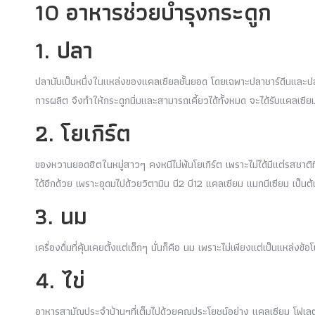
10 อาหารช่วยบำรุงกระดูก
1. ปลา
ปลานับเป็นหนึ่งในแหล่งของแคลเซียลชั้นยอด โดยเฉพาะปลาชาร์ดีนและป
การผลิต จึงทำให้กระดูกนิ่มและสามารถเคี้ยวได้ทั้งหมด จะได้รับแคลเซียม
2. โยเกิร์ต
ของหวานยอดฮิตในหมู่สาวๆ คงหนีไม่พ้นโยเกิร์ต เพราะไม่ได้มีแต่รสชาติที
ได้อีกด้วย เพราะอุดมไปด้วยวิตามิน บี2 บี12 แคลเซียม แมกนีเซียม เป็นต้
3. นม
เครื่องดื่มที่คุ้นเคยตั้งแต่เด็กๆ นั่นก็คือ นม เพราะไม่เพียงแต่เป็นแหล่ง
4. ไข่
อาหารสามัญประจำบ้านๆที่เต็มไปด้วยคุณประโยชน์อย่าง แคลเซียม โฟเลต 