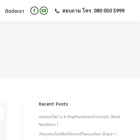
ติดต่อเรา
สอบถาม โทร. 080 050 5999
ติดต่อเรา
สอบถาม โทร. 080 050 5999
Facebook
YouTube
Facebook
YouTube
page
page
page
page
opens
opens
opens
opens
in
in
in
in
new
new
new
new
window
window
window
window
Recent Posts
เลขออนไลน์ ม.4 สัญลักษณ์ของจำนวนจริง (Real
Numbers )
เรียนออนไลน์ฟังก์ชันเอกซ์โพเนนเชียล (Expo +