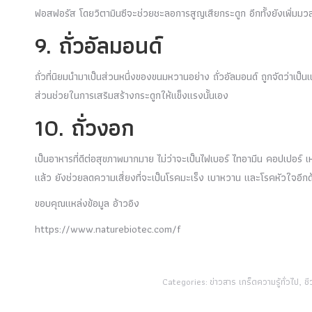
ฟอสฟอรัส โดยวิตามินซีจะช่วยชะลอการสูญเสียกระดูก อีกทั้งยังเพิ่มมว
9. ถั่วอัลมอนด์
ถั่วที่นิยมนำมาเป็นส่วนหนึ่งของขนมหวานอย่าง ถั่วอัลมอนด์ ถูกจัดว่าเป
ส่วนช่วยในการเสริมสร้างกระดูกให้แข็งแรงนั้นเอง
10. ถั่วงอก
เป็นอาหารที่ดีต่อสุขภาพมากมาย ไม่ว่าจะเป็นไฟเบอร์ ไทอามีน คอปเปอร์ 
แล้ว ยังช่วยลดความเสี่ยงที่จะเป็นโรคมะเร็ง เบาหวาน และโรคหัวใจอีกด
ขอบคุณแหล่งข้อมูล อ้าวอิง
https://www.naturebiotec.com/f
Categories:
ข่าวสาร เกร็ดความรู้ทั่วไป
,
ชี