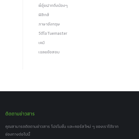
พี่อุ๋ยฝากถึงน้องๆ
ฟิสิกส์
ภาษาอังกฤษ
วีดีโอTuemaster
เคมี
เฉลยข้อสอบ
ติดตามข่าวสาร
คุณสามารถติดตามข่าวสาร โปรโมชั่น และคอร์สใหม่ ๆ ของเราได้จาก
ช่องทางต่อไปนี้