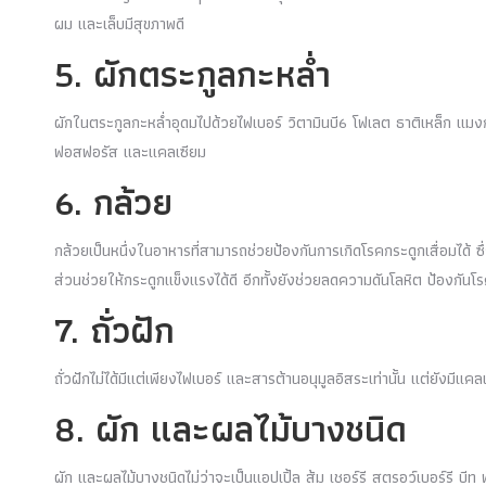
ผม และเล็บมีสุขภาพดี
5. ผักตระกูลกะหล่ำ
ผักในตระกูลกะหล่ำอุดมไปด้วยไฟเบอร์ วิตามินบี6 โฟเลต ธาติเหล็ก แมง
ฟอสฟอรัส และแคลเซียม
6. กล้วย
กล้วยเป็นหนึ่งในอาหารที่สามารถช่วยป้องกันการเกิดโรคกระดูกเสื่อมได้ 
ส่วนช่วยให้กระดูกแข็งแรงได้ดี อีกทั้งยังช่วยลดความดันโลหิต ป้องกันโ
7. ถั่วฝัก
ถั่วฝักไม่ได้มีแต่เพียงไฟเบอร์ และสารต้านอนุมูลอิสระเท่านั้น แต่ยังมีแค
8. ผัก และผลไม้บางชนิด
ผัก และผลไม้บางชนิดไม่ว่าจะเป็นแอปเปิ้ล ส้ม เชอร์รี สตรอว์เบอร์รี บีท