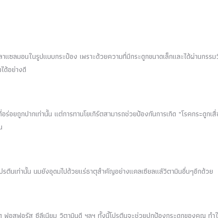
ลาแซลมอนในรูปแบบกระป๋อง เพราะด้วยความที่มีกระดูกขนาดเล็กและได้ผ่านกรรมวิ
ได้อย่างดี
่อร่อยถูกปากเท่านั้น แต่การทานโยเกิร์ตสามารถช่วยป้องกันการเกิด “โรคกระดูกเสื
น
ข้อโปรตีนเท่านั้น นมยังอุดมไปด้วยแร่ธาตุสำคัญอย่างแคลเซียลแลัวิตามินอื่นๆอีกด้วย
ฟอสฟอรัส ซีลีเนียม วิตามินดี ฯลฯ ทั้งนี้โปรตีนจะช่วยปกป้องกระดูกของคุณ ทำใ