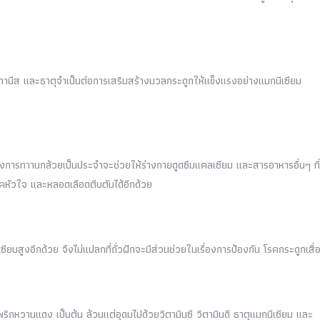
กานีส และธาตุจำเป็นต่อการเสริมสร้างมวลกระดูกให้แข็งแรงอย่างแมกนีเซียม
ซึ่งการทาานกล้วยเป็นประจำจะช่วยให้ร่างกายดูดซึมแคลเซียม และสารอาหารอื่นๆ ที่
รคหัวใจ และหลอดเลือดตีบตันได้อีกด้วย
ลเซียมสูงอีกด้วย จึงไม่แปลกที่ถั่วฝักจะมีส่วนช่วยในเรื่องการป้องกัน โรคกระดูกเสื่
 พริกหวานแดง เป็นต้น ล้วนแต่อุดมไปด้วยวิตามินซี วิตามินดี ธาตุแมกนีเซียม และ