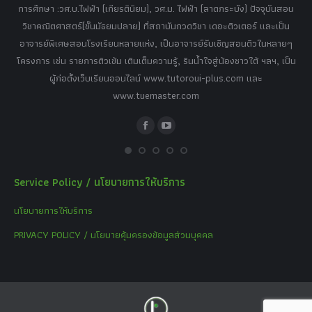
tor
การศึกษา :วศ.บ.ไฟฟ้า (เกียรตินิยม), วศ.ม. ไฟฟ้า (ลาดกระบัง) ปัจจุบันสอน
วิ
เศษ
วิชาคณิตศาสตร์(ชั้นมัธยมปลาย) ที่สถาบันกวดวิชา เดอะติวเตอร์ และเป็น
วิช
,
อาจารย์พิเศษสอนโรงเรียนหลายแห่ง, เป็นอาจารย์รับเชิญสอนติวในหลายๆ
พิเ
ธานี
โครงการ เช่น รายการติวเข้ม เติมเต็มความรู้, รินน้ำใจสู่น้องชาวใต้ ฯลฯ, เป็น
ควา
ิบาย
ผู้ก่อตั้งเว็บเรียนออนไลน์ www.tutoroui-plus.com และ
ม.
แนน
www.tuemaster.com
ที่
Facebook
YouTube
Service Policy / นโยบายการให้บริการ
นโยบายการให้บริการ
PRIVACY POLICY / นโยบายคุ้มครองข้อมูลส่วนบุคคล