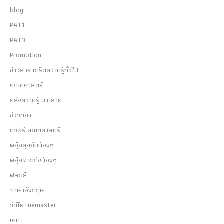
blog
PAT1
PAT3
Promotion
ข่าวสาร เกร็ดความรู้ทั่วไป
คณิตศาสตร์
คลังความรู้ ม.ปลาย
ชีววิทยา
ติวฟรี คณิตศาสตร์
พี่อุ๋ยคุยกับน้องๆ
พี่อุ๋ยฝากถึงน้องๆ
ฟิสิกส์
ภาษาอังกฤษ
วีดีโอTuemaster
เคมี