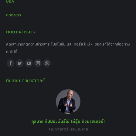
Q&A
ติดต่อเรา
ติดตามข่าวสาร
คุณสามารถติดตามข่าวสาร โปรโมชั่น และคอร์สใหม่ ๆ ของเราได้จากช่องทาง
ต่อไปนี้
Find us on:
Facebook
Twitter
YouTube
Instagram
Whatsapp
page
page
page
page
page
ทีมสอน ติวมาสเตอร์
opens
opens
opens
opens
opens
in
in
in
in
in
new
new
new
new
new
window
window
window
window
window
กุลนาถ ทีปประพันธ์ณี (พี่อุ๋ย ติวมาสเตอร์)
คณิตศาสตร์ มัธยมปลาย
อร์