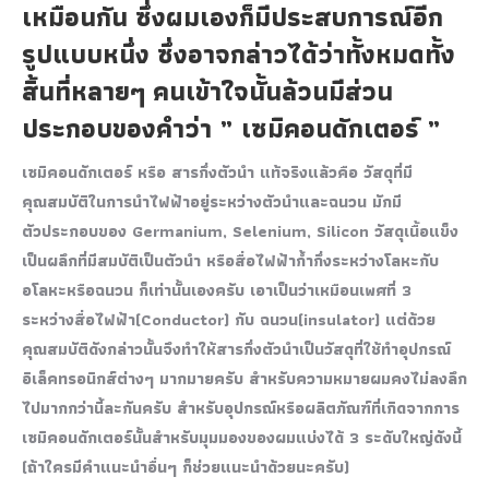
เหมือนกัน ซึ่งผมเองก็มีประสบการณ์อีก
รูปแบบหนึ่ง ซึ่งอาจกล่าวได้ว่าทั้งหมดทั้ง
สิ้นที่หลายๆ คนเข้าใจนั้นล้วนมีส่วน
ประกอบของคำว่า ” เซมิคอนดักเตอร์ ”
เซมิคอนดักเตอร์ หรือ สารกึ่งตัวนำ แท้จริงแล้วคือ วัสดุที่มี
คุณสมบัติในการนำไฟฟ้าอยู่ระหว่างตัวนำและฉนวน มักมี
ตัวประกอบของ Germanium, Selenium, Silicon วัสดุเนื้อแข็ง
เป็นผลึกที่มีสมบัติเป็นตัวนำ หรือสื่อไฟฟ้าก้ำกึ่งระหว่างโลหะกับ
อโลหะหรือฉนวน ก็เท่านั้นเองครับ เอาเป็นว่าเหมือนเพศที่ 3
ระหว่างสื่อไฟฟ้า(Conductor) กับ ฉนวน(insulator) แต่ด้วย
คุณสมบัติดังกล่าวนั้นจึงทำให้สารกึ่งตัวนำเป็นวัสดุที่ใช้ทำอุปกรณ์
อิเล็คทรอนิกส์ต่างๆ มากมายครับ สำหรับความหมายผมคงไม่ลงลึก
ไปมากกว่านี้ละกันครับ สำหรับอุปกรณ์หรือผลิตภัณฑ์ที่เกิดจากการ
เซมิคอนดักเตอร์นั้นสำหรับมุมมองของผมแบ่งได้ 3 ระดับใหญ่ดังนี้
(ถ้าใครมีคำแนะนำอื่นๆ ก็ช่วยแนะนำด้วยนะครับ)