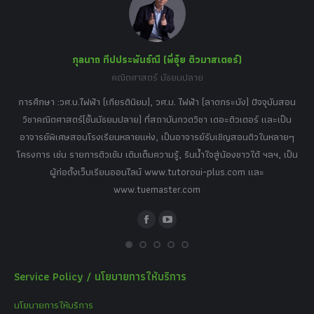
new
new
new
new
new
window
window
window
window
window
กุลนาถ ทีปประพันธ์ณี (พี่อุ๋ย ติวมาสเตอร์)
คณิตศาสตร์ มัธยมปลาย
อร์
tor
การศึกษา :วศ.บ.ไฟฟ้า (เกียรตินิยม), วศ.ม. ไฟฟ้า (ลาดกระบัง) ปัจจุบันสอน
วิ
เศษ
วิชาคณิตศาสตร์(ชั้นมัธยมปลาย) ที่สถาบันกวดวิชา เดอะติวเตอร์ และเป็น
วิช
,
อาจารย์พิเศษสอนโรงเรียนหลายแห่ง, เป็นอาจารย์รับเชิญสอนติวในหลายๆ
พิเ
ธานี
โครงการ เช่น รายการติวเข้ม เติมเต็มความรู้, รินน้ำใจสู่น้องชาวใต้ ฯลฯ, เป็น
ควา
ิบาย
ผู้ก่อตั้งเว็บเรียนออนไลน์ www.tutoroui-plus.com และ
ม.
แนน
www.tuemaster.com
ที่
Facebook
YouTube
Service Policy / นโยบายการให้บริการ
นโยบายการให้บริการ