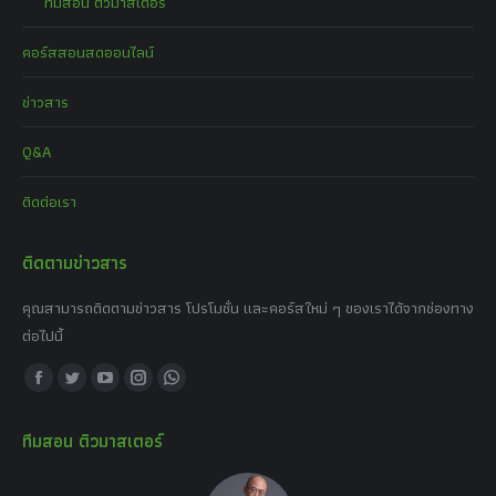
ทีมสอน ติวมาสเตอร์
คอร์สสอนสดออนไลน์
ข่าวสาร
Q&A
ติดต่อเรา
ติดตามข่าวสาร
คุณสามารถติดตามข่าวสาร โปรโมชั่น และคอร์สใหม่ ๆ ของเราได้จากช่องทาง
ต่อไปนี้
Find us on:
Facebook
Twitter
YouTube
Instagram
Whatsapp
page
page
page
page
page
ทีมสอน ติวมาสเตอร์
opens
opens
opens
opens
opens
in
in
in
in
in