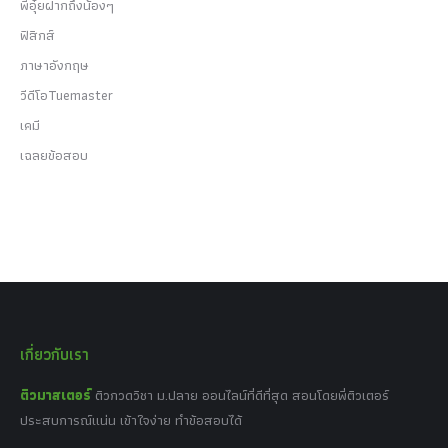
พี่อุ๋ยฝากถึงน้องๆ
ฟิสิกส์
ภาษาอังกฤษ
วีดีโอTuemaster
เคมี
เฉลยข้อสอบ
เกี่ยวกับเรา
ติวมาสเตอร์
ติวกวดวิชา ม.ปลาย ออนไลน์ที่ดีที่สุด สอนโดยพี่ติวเตอร์
ประสบการณ์แน่น เข้าใจง่าย ทำข้อสอบได้