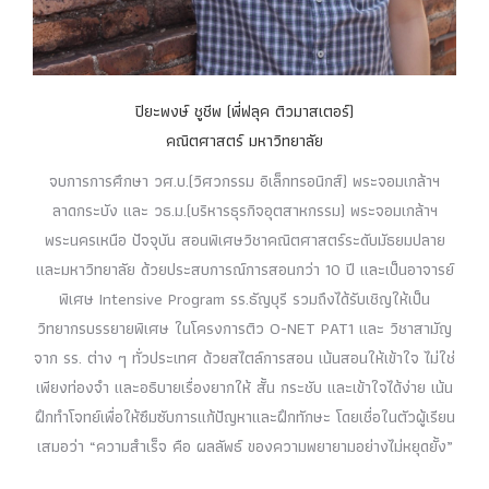
ปิยะพงษ์ ชูชีพ (พี่ฟลุค ติวมาสเตอร์)
คณิตศาสตร์ มหาวิทยาลัย
จบการการศึกษา วศ.บ.(วิศวกรรม อิเล็กทรอนิกส์) พระจอมเกล้าฯ
ลาดกระบัง และ วธ.ม.(บริหารธุรกิจอุตสาหกรรม) พระจอมเกล้าฯ
พระนครเหนือ ปัจจุบัน สอนพิเศษวิชาคณิตศาสตร์ระดับมัธยมปลาย
และมหาวิทยาลัย ด้วยประสบการณ์การสอนกว่า 10 ปี และเป็นอาจารย์
พิเศษ Intensive Program รร.ธัญบุรี รวมถึงได้รับเชิญให้เป็น
วิทยากรบรรยายพิเศษ ในโครงการติว O-NET PAT1 และ วิชาสามัญ
จาก รร. ต่าง ๆ ทั่วประเทศ ด้วยสไตล์การสอน เน้นสอนให้เข้าใจ ไม่ใช่
เพียงท่องจำ และอธิบายเรื่องยากให้ สั้น กระชับ และเข้าใจได้ง่าย เน้น
ฝึกทำโจทย์เพื่อให้ซึมซับการแก้ปัญหาและฝึกทักษะ โดยเชื่อในตัวผู้เรียน
เสมอว่า “ความสำเร็จ คือ ผลลัพธ์ ของความพยายามอย่างไม่หยุดยั้ง”