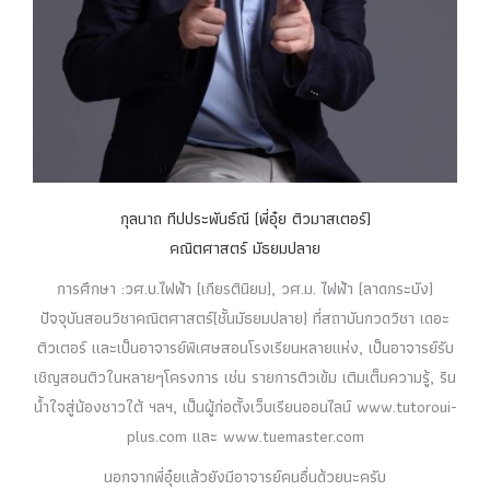
กุลนาถ ทีปประพันธ์ณี (พี่อุ๋ย ติวมาสเตอร์)
คณิตศาสตร์ มัธยมปลาย
การศึกษา :วศ.บ.ไฟฟ้า (เกียรตินิยม), วศ.ม. ไฟฟ้า (ลาดกระบัง)
ปัจจุบันสอนวิชาคณิตศาสตร์(ชั้นมัธยมปลาย) ที่สถาบันกวดวิชา เดอะ
ติวเตอร์ และเป็นอาจารย์พิเศษสอนโรงเรียนหลายแห่ง, เป็นอาจารย์รับ
เชิญสอนติวในหลายๆโครงการ เช่น รายการติวเข้ม เติมเต็มความรู้, ริน
น้ำใจสู่น้องชาวใต้ ฯลฯ, เป็นผู้ก่อตั้งเว็บเรียนออนไลน์ www.tutoroui-
plus.com และ www.tuemaster.com
นอกจากพี่อุ๋ยแล้วยังมีอาจารย์คนอื่นด้วยนะครับ