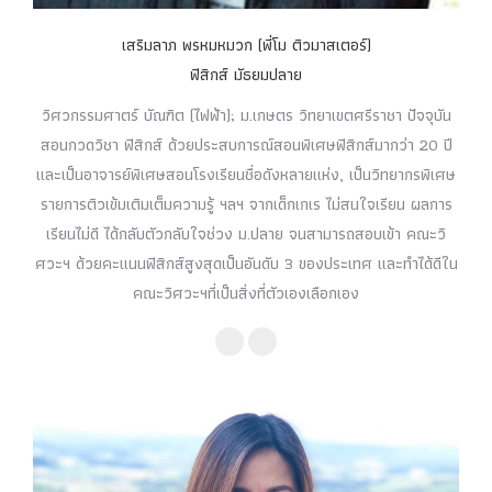
เสริมลาภ พรหมหมวก (พี่โม ติวมาสเตอร์)
ฟิสิกส์ มัธยมปลาย
วิศวกรรมศาตร์ บัณฑิต (ไฟฟ้า); ม.เกษตร วิทยาเขตศรีราชา ปัจจุบัน
สอนกวดวิชา ฟิสิกส์ ด้วยประสบการณ์สอนพิเศษฟิสิกส์มากว่า 20 ปี
และเป็นอาจารย์พิเศษสอนโรงเรียนชื่อดังหลายแห่ง, เป็นวิทยากรพิเศษ
รายการติวเข้มเติมเต็มความรู้ ฯลฯ จากเด็กเกเร ไม่สนใจเรียน ผลการ
เรียนไม่ดี ได้กลับตัวกลับใจช่วง ม.ปลาย จนสามารถสอบเข้า คณะวิ
ศวะฯ ด้วยคะแนนฟิสิกส์สูงสุดเป็นอันดับ 3 ของประเทศ และทำได้ดีใน
คณะวิศวะฯที่เป็นสิ่งที่ตัวเองเลือกเอง
Facebook
YouTube