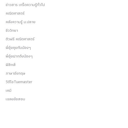
ข่าวสาร เกร็ดความรู้ทั่วไป
คณิตศาสตร์
คลังความรู้ ม.ปลาย
ชีววิทยา
ติวฟรี คณิตศาสตร์
พี่อุ๋ยคุยกับน้องๆ
พี่อุ๋ยฝากถึงน้องๆ
ฟิสิกส์
ภาษาอังกฤษ
วีดีโอTuemaster
เคมี
เฉลยข้อสอบ