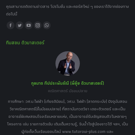
คุณสามารถติดตามข่าวสาร โปรโมชั่น และคอร์สใหม่ ๆ ของเราได้จากช่องทาง
ต่อไปนี้
Find us on:
Facebook
Twitter
YouTube
Instagram
Whatsapp
page
page
page
page
page
ทีมสอน ติวมาสเตอร์
opens
opens
opens
opens
opens
in
in
in
in
in
new
new
new
new
new
window
window
window
window
window
กุลนาถ ทีปประพันธ์ณี (พี่อุ๋ย ติวมาสเตอร์)
คณิตศาสตร์ มัธยมปลาย
อร์
tor
การศึกษา :วศ.บ.ไฟฟ้า (เกียรตินิยม), วศ.ม. ไฟฟ้า (ลาดกระบัง) ปัจจุบันสอน
วิ
เศษ
วิชาคณิตศาสตร์(ชั้นมัธยมปลาย) ที่สถาบันกวดวิชา เดอะติวเตอร์ และเป็น
วิช
,
อาจารย์พิเศษสอนโรงเรียนหลายแห่ง, เป็นอาจารย์รับเชิญสอนติวในหลายๆ
พิเ
ธานี
โครงการ เช่น รายการติวเข้ม เติมเต็มความรู้, รินน้ำใจสู่น้องชาวใต้ ฯลฯ, เป็น
ควา
ิบาย
ผู้ก่อตั้งเว็บเรียนออนไลน์ www.tutoroui-plus.com และ
ม.