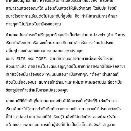
ถ้าคุณเป็นผู้ที่มีทักษะ หรือประสบการณ์ส่วนตัวที่เกี่ยวข้อง แล้วคุณ
สามารถแสดงออกมาได้ พร้อมกับแสดงให้เห็นว่าคุณจะได้รับประโยชน์
อย่างไรจากการเรียนต่อไปในระดับที่สูงขึ้น ก็จะทำให้สถาบันการศึกษา
ต่างๆจะไม่ปฏิเสธใบสมัครของคุณ
ถ้าคุณสมัครในระดับปริญญาตรี คุณจำเป็นต้องผ่าน A-levels (สำหรับการ
เรียนในอังกฤษ หรือ จะเป็นคะแนนเทียบเท่าสำหรับการเรียนในประเท
ศอื่นๆ) และมีผลคะแนนการทดสอบภาษาอังกฤษ
อย่าง IELTS หรือ TOEFL ตามที่สถาบันการศึกษาแต่ละแห่งกำหนด
ส่วนมากแล้ว การเรียนในระดับปริญญาตรีในสาขาที่กราฟฟิกดีไซน์หรือสาขา
ที่เกี่ยวข้องนั้น เรื่องของ “คะแนนสอบ” เป็นสิ่งที่คุณ “ต้อง” ผ่านเกณฑ์
ส่วนในเรื่องของประสบการณ์ที่ผ่านมาและแฟ้มสะสมผลงานนั้น ถือว่าเป็น
ข้อสรุปสุดท้ายสำหรับการสมัครของคุณ
คุณสมบัติที่สำคัญที่หลายคนมองข้ามไปคือการเป็นผู้ฟังที่ดี ใช่แล้ว การ
เรียนศิลปะไม่ใช่การทำตัวติสท์อยากวาดอะไรวาด อยากทำโปรเจคต์อะไร
ก็ได้ แต่ต้องทำตามโจทย์ที่ได้ เรียนรู้ในสิ่งที่ไม่ถนัดบ้าง ลองทำอะไรใน
สไตล์หลากหลายแบบ การเป็นผู้ฟังที่ดี ไม่เป็นน้ำเต็มแก้วจึงสำคัญมาก