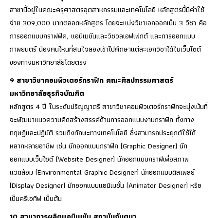
สาขานี้อยู่ในคณะครุศาสตรอุตสาหกรรมและเทคโนโลยี หลักสูตรนี้มีค่าใช้
จ่าย 309,000 บาทตลอดหลักสูตร โดยจะแบ่งวิชาเอกออกเป็น 3 วิชา คือ
การออกแบบกราฟฟิค, แอนิเมชันและวิชวลเอฟเฟกต์ และการออกแบบ
ภาพยนตร์ น้องคนไหนที่สนใจลองเข้าไปศึกษาแต่ละเอกวิชาได้ในเว็บไซต์
ของทางมหาวิทยาลัยโดยตรง
9 สาขาวิชาคอมพิวเตอร์กราฟิก คณะศิลปกรรมศาสตร์
มหาวิทยาลัยธุรกิจบัณฑิต
หลักสูตร 4 ปี ในระดับปริญญาตรี สาขาวิชาคอมพิวเตอร์กราฟิกจะมุ่งเน้นที่
จะพัฒนาแนวความคิดสร้างสรรค์ด้านการออกแบบงานกราฟิก ทั้งทาง
ทฤษฏีและปฏิบัติ รวมถึงทักษะทางเทคโนโลยี ซึ่งสามารถประยุกต์ใช้ได้
หลากหลายอาชีพ เช่น นักออกแบบกราฟิก (Graphic Designer) นัก
ออกแบบเว็บไซต์ (Website Designer) นักออกแบบกราฟิเพี่อสภาพ
แวดล้อม (Environmental Graphic Designer) นักออกแบบดิสเพลย์
(Display Designer) นักออกแบบแอนิเมชั่น (Animator Designer) หรือ
เป็นครีเอทีฟ เป็นต้น
10 สาขาการผลิตแอนิเมชัน สถาบันกันตนา