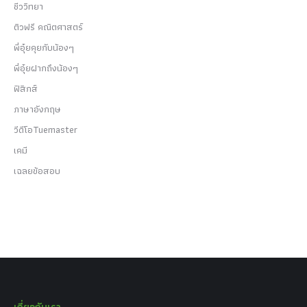
ชีววิทยา
ติวฟรี คณิตศาสตร์
พี่อุ๋ยคุยกับน้องๆ
พี่อุ๋ยฝากถึงน้องๆ
ฟิสิกส์
ภาษาอังกฤษ
วีดีโอTuemaster
เคมี
เฉลยข้อสอบ