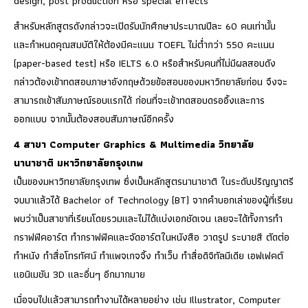
design, post production หรือ special effects
สำหรับหลักสูตรดังกล่าวจะเปิดรับนักศึกษาประมาณปีละ 60 คนเท่านั้น
และกำหนดคุณสมบัติให้ต้องมีคะแนน TOEFL ไม่ต่ำกว่า 550 คะแนน
(paper-based test) หรือ IELTS 6.0 หรือสำหรับคนที่ไม่มีผลสอบดัง
กล่าวต้องเข้าทดสอบภาษาอังกฤษด้วยข้อสอบของมหาวิทยาลัยก่อน จึงจะ
สามารถเข้าสัมภาษณ์รอบแรกได้ ก่อนที่จะเข้าทดสอบดรออิ้งและการ
ออกแบบ จากนั้นต้องสอบสัมภาษณ์อีกครั้ง
4
สาขา Computer Graphics & Multimedia
วิทยาลัย
นานาชาติ มหาวิทยาลัยกรุงเทพ
เป็นของมหาวิทยาลัยกรุงเทพ ซึ่งเป็นหลักสูตรนานาชาติ ในระดับปริญญาตรี
จบมาแล้วได้ Bachelor of Technology (BT) จากคำบอกเล่าของผู้ที่เรียน
พบว่าเป็นสาขาที่เรียนโดยรวมและไม่ได้แบ่งเอกชัดเจน เลยจะได้ทั้งการทำ
กราฟฟิคอาร์ต ทำกราฟฟิคและจัดอาร์ตในหนังสือ วาดรูป ระบายสี ตัดต่อ
ทำหนัง ทำสื่อโทรทัศน์ ทำแพจเกจจิ้ง ทำเว็บ ทำสื่อดิจิทัลมีเดีย เอฟเฟคต์
แอนิเมชัน 3D และอื่นๆ อีกมากมาย
เมื่อจบไปแล้วสามารถทำงานได้หลายอย่าง เช่น Illustrator, Computer