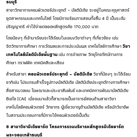
ธนบุรี
สาขาวิทยาการคอมพิวเตอร์ประยุกต์ – มัลติมีเดีย จะอยู่ในคณะคุรุศาสตร์
อุตสาหกรรมและเทคโนโลยี โดยมีการเรียนการสอนทั้งสิ้น 4 ปี เป็นระดับ
ปริญญาตรี ค่าใช้จ่ายตลอดหลักสูตรคือ 170,000 บาท
โดยน้องๆ ที่เข้ามาเรียนจะได้เรียนในแขนงวิชาต่างๆ ที่เกี่ยวข้อง เช่น
จิตวิทยาการศึกษา การวัดผลและการประเมินผล เทคโยโลยีการศึกษา
วิชา
เทคโนโลยีมัลติมีเดียพื้นฐาน
เช่น การถ่ายภาพ วิทยุโทรทัศน์ทางการ
ศึกษา กราฟฟิค เทคนิคสีและเสียง
สำหรับสาขา
คอมพิวเตอร์ประยุกต์ – มัลติมีเดีย
วิชาที่น้องๆ จะได้เรียน
อาทิเช่น โปรแกรมสำเร็จรูปทางมัลติมีเดีย มัลติมีเดียประยุกต์ทางการศึกษา
สื่อสารมวลชน โฆษณาและประชาสัมพันธ์ และเทคนิคการพัฒนามัลติมีเดีย
ซีเอไอ (CAI) เมื่อจบมาแล้วก็สามารถเป็นอาจารย์สอนด้านสาขาวิชา
เทคโนโลยีคอมพิวเตอร์ วิทยากร ผู้เชี่ยวชาญด้านมัลติมีเดีย หรือนักวิชาชีพ
ในสถานประกอบการที่มีการใช้คอมพิวเตอร์เป็นต้น
8 สาขาวิชามีเดียอาร์ต โครงการรวมบริหารหลักสูตรมีเดียอาร์ต
พระจอมเกล้าธนบุรี