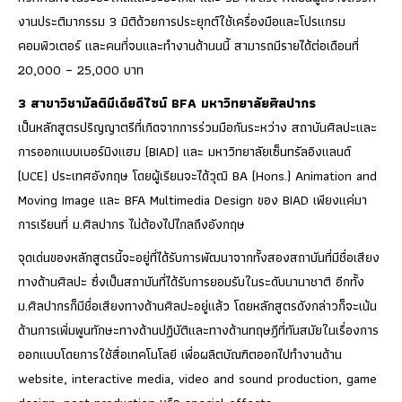
งานประติมากรรม 3 มิติด้วยการประยุกต์ใช้เครื่องมือและโปรแกรม
คอมพิวเตอร์ และคนที่จบและทำงานด้านนนี้ สามารถมีรายได้ต่อเดือนที่
20,000 – 25,000 บาท
3 สาขาวิชามัลติมีเดียดีไซน์ BFA มหาวิทยาลัยศิลปากร
เป็นหลักสูตรปริญญาตรีที่เกิดจากการร่วมมือกันระหว่าง สถาบันศิลปะและ
การออกแบบเบอร์มิงแฮม (BIAD) และ มหาวิทยาลัยเซ็นทรัลอิงแลนด์
(UCE) ประเทศอังกฤษ โดยผู้เรียนจะได้วุฒิ BA (Hons.) Animation and
Moving Image และ BFA Multimedia Design ของ BIAD เพียงแค่มา
การเรียนที่ ม.ศิลปากร ไม่ต้องไปไกลถึงอังกฤษ
จุดเด่นของหลักสูตรนี้จะอยู่ที่ได้รับการพัฒนาจากทั้งสองสถาบันที่มีชื่อเสียง
ทางด้านศิลปะ ซึ่งเป็นสถาบันที่ได้รับการยอมรับในระดับนานาชาติ อีกทั้ง
ม.ศิลปากรก็มีชื่อเสียงทางด้านศิลปะอยู่แล้ว โดยหลักสูตรดังกล่าวก็จะเน้น
ด้านการเพิ่มพูนทักษะทางด้านปฏิบัติและทางด้านทฤษฎีที่ทันสมัยในเรื่องการ
ออกแบบโดยการใช้สื่อเทคโนโลยี เพื่อผลิตบัณฑิตออกไปทำงานด้าน
website, interactive media, video and sound production, game