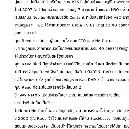
คู่แข่งรายนั้นคือ HBO บริษัทลูกของ AT&T ผู้เป็นเจ้าของสตูดิโอ Warne
ในปี 2007 Netflix มีจำนวนสมาชิกอยู่ 7 ล้านราย ในขณะที่ HBO มีจำ
เริ่มแรกนั้น Netflix พยายามขอซื้อ Content ที่เป็นลิขสิทธิ์ของ HBO
สาเหตุเพราะ HBO ได้ค่าสมาชิกจาก Cable TV ประมาณ 60-90 ดอลลาร์สห
ถูกกว่า 10 เท่า
คุณ Reed Hastings ผู้ร่วมก่อตั้ง และ CEO ของ Netflix เล่าว่า
เขาเคยถูกปรับจากการคืนวิดีโอภาพยนตร์ล่าช้าเป็นเงิน 40 ดอลลาร์สหรัฐ 
ให้เช่าวิดีโอที่ใหญ่สุดในสหรัฐอเมริกา
คุณ Reed เห็นว่ามีลูกค้าจำนวนมากที่มีปัญหาคล้ายกับเขา คือต้องเสียเวลา
ในปี 1997 คุณ Reed จึงเริ่มโมเดลธุรกิจใหม่ คือให้เช่า DVD ทางไปรษณีย
แต่ในหลายๆ ครั้ง ลูกค้าก็ยังเจอปัญหาการคืน DVD ล่าช้า จากกระบวนก
คุณ Reed จึงเริ่มโมเดลธุรกิจใหม่แบบที่ 2
ปี 1999 Netflix เปิดบริการให้เช่า DVD แบบเสียค่าสมาชิกรายเดือน
แต่แล้วฟ้าฝนก็ไม่เป็นใจ
ในปีต่อมา Netflix ก็ต้องเผชิญกับปัญหาด้านการเงินครั้งใหญ่จากวิกฤ
ปี 2000 คุณ Reed จำใจเสนอขายบริษัทให้กับ Blockbuster ซึ่งเป็นคู
ตอนนั้น Blockbuster เป็นบริษัทที่ใหญ่กว่า Netflix โดยมีรายได้ปีละ 1