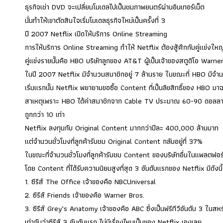
ธุรกิจเช่า DVD จะเปลี่ยนโมเดลไปเป็นชมภาพยนตร์ผ่านอินเทอร์เน็ต
นั่นทำให้เขาตัดสินใจเริ่มโมเดลธุรกิจใหม่เป็นครั้งที่ 3
ปี 2007 Netflix เปิดให้บริการ Online Streaming
การให้บริการ Online Streaming ทำให้ Netflix ต้องสู้ศึกกับคู่แข่งใหญ
คู่แข่งรายนั้นคือ HBO บริษัทลูกของ AT&T ผู้เป็นเจ้าของสตูดิโอ Warne
ในปี 2007 Netflix มีจำนวนสมาชิกอยู่ 7 ล้านราย ในขณะที่ HBO มีจำ
เริ่มแรกนั้น Netflix พยายามขอซื้อ Content ที่เป็นลิขสิทธิ์ของ HBO
สาเหตุเพราะ HBO ได้ค่าสมาชิกจาก Cable TV ประมาณ 60-90 ดอลลาร์สห
ถูกกว่า 10 เท่า
Netflix ลงทุนกับ Original Content มากกว่าปีละ 400,000 ล้านบาท
แต่จำนวนชั่วโมงที่ลูกค้ารับชม Original Content กลับอยู่ที่ 37%
ในขณะที่จำนวนชั่วโมงที่ลูกค้ารับชม Content ของบริษัทอื่นในแพลตฟอร
โดย Content ที่ได้รับความนิยมสูงที่สุด 3 อันดับแรกของ Netflix มีดังนี้
1. ซีรีส์ The Office เจ้าของคือ NBCUniversal
2. ซีรีส์ Friends เจ้าของคือ Warner Bros.
3. ซีรีส์ Grey’s Anatomy เจ้าของคือ ABC ซึ่งเป็นฟรีทีวีอันดับ 3 ในส
เท่ากับว่าซีรีส์ 3 อันดับแรก ไม่มีเรื่องไหนเป็นของ Netflix เองเลย