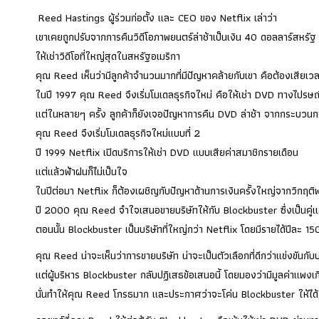
Reed Hastings ผู้ร่วมก่อตั้ง และ CEO ของ Netflix เล่าว่า
เขาเคยถูกปรับจากการคืนวิดีโอภาพยนตร์ล่าช้าเป็นเงิน 40 ดอลลาร์สหรัฐ 
ให้เช่าวิดีโอที่ใหญ่สุดในสหรัฐอเมริกา
คุณ Reed เห็นว่ามีลูกค้าจำนวนมากที่มีปัญหาคล้ายกับเขา คือต้องเสียเวลา
ในปี 1997 คุณ Reed จึงเริ่มโมเดลธุรกิจใหม่ คือให้เช่า DVD ทางไปรษณีย
แต่ในหลายๆ ครั้ง ลูกค้าก็ยังเจอปัญหาการคืน DVD ล่าช้า จากกระบวนก
คุณ Reed จึงเริ่มโมเดลธุรกิจใหม่แบบที่ 2
ปี 1999 Netflix เปิดบริการให้เช่า DVD แบบเสียค่าสมาชิกรายเดือน
แต่แล้วฟ้าฝนก็ไม่เป็นใจ
ในปีต่อมา Netflix ก็ต้องเผชิญกับปัญหาด้านการเงินครั้งใหญ่จากวิกฤ
ปี 2000 คุณ Reed จำใจเสนอขายบริษัทให้กับ Blockbuster ซึ่งเป็นคู
ตอนนั้น Blockbuster เป็นบริษัทที่ใหญ่กว่า Netflix โดยมีรายได้ปีละ 1
คุณ Reed น่าจะเห็นว่าการขายบริษัท น่าจะเป็นตัวเลือกที่ดีกว่าแข่งขันกับบ
แต่ผู้บริหาร Blockbuster กลับปฏิเสธข้อเสนอนี้ โดยมองว่ามีมูลค่าแพงเก
นั่นทำให้คุณ Reed โกรธมาก และประกาศว่าจะโค่น Blockbuster ให้ได้