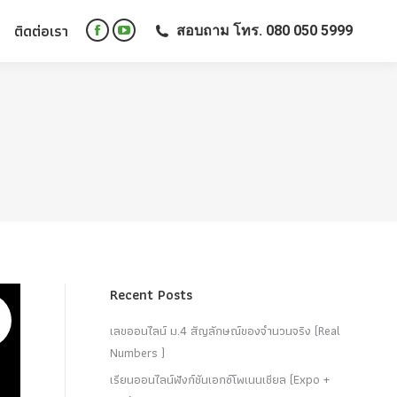
ติดต่อเรา
สอบถาม โทร. 080 050 5999
ติดต่อเรา
สอบถาม โทร. 080 050 5999
Facebook
YouTube
Facebook
YouTube
page
page
page
page
opens
opens
opens
opens
in
in
in
in
new
new
new
new
window
window
window
window
Recent Posts
เลขออนไลน์ ม.4 สัญลักษณ์ของจำนวนจริง (Real
Numbers )
เรียนออนไลน์ฟังก์ชันเอกซ์โพเนนเชียล (Expo +