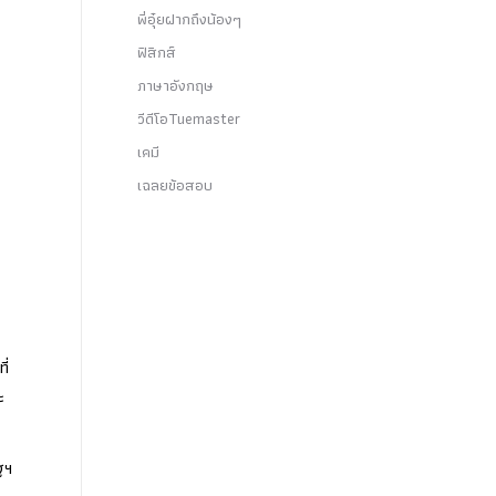
พี่อุ๋ยฝากถึงน้องๆ
ฟิสิกส์
ภาษาอังกฤษ
วีดีโอTuemaster
เคมี
เฉลยข้อสอบ
ี่
ะ
ฐฯ