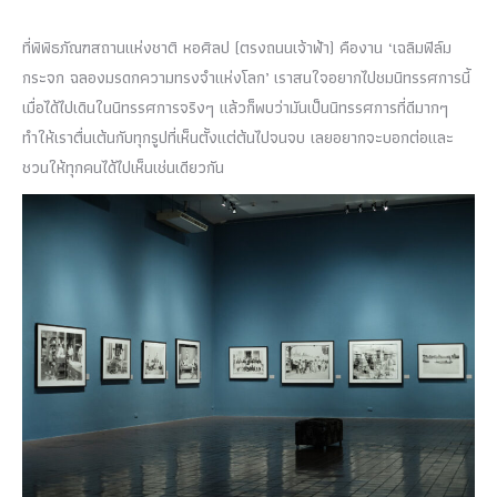
ที่พิพิธภัณฑสถานแห่งชาติ หอศิลป (ตรงถนนเจ้าฟ้า) คืองาน ‘เฉลิมฟิล์ม
กระจก ฉลองมรดกความทรงจำแห่งโลก’
เราสนใจอยากไปชมนิทรรศการนี้
เมื่อได้ไปเดินในนิทรรศการจริงๆ แล้วก็พบว่ามันเป็นนิทรรศการที่ดีมากๆ
ทำให้เราตื่นเต้นกับทุกรูปที่เห็นตั้งแต่ต้นไปจนจบ เลยอยากจะบอกต่อและ
ชวนให้ทุกคนได้ไปเห็นเช่นเดียวกัน