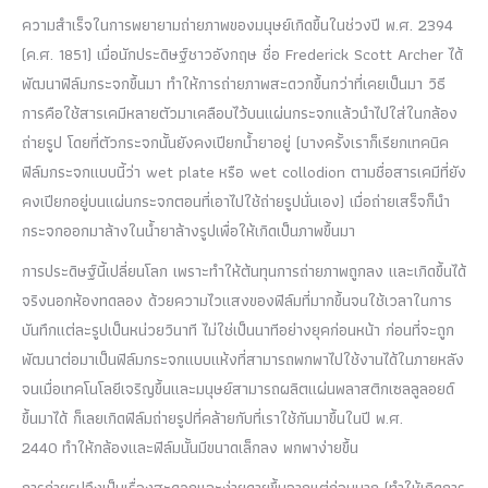
ความสำเร็จในการพยายามถ่ายภาพของมนุษย์เกิดขึ้นในช่วงปี พ.ศ. 2394
(ค.ศ. 1851) เมื่อนักประดิษฐ์ชาวอังกฤษ ชื่อ Frederick Scott Archer ได้
พัฒนาฟิล์มกระจกขึ้นมา ทำให้การถ่ายภาพสะดวกขึ้นกว่าที่เคยเป็นมา วิธี
การคือใช้สารเคมีหลายตัวมาเคลือบไว้บนแผ่นกระจกแล้วนำไปใส่ในกล้อง
ถ่ายรูป โดยที่ตัวกระจกนั้นยังคงเปียกน้ำยาอยู่ (บางครั้งเราก็เรียกเทคนิค
ฟิล์มกระจกแบบนี้ว่า wet plate
หรือ wet collodion ตามชื่อสารเคมีที่ยัง
คงเปียกอยู่บนแผ่นกระจกตอนที่เอาไปใช้ถ่ายรูปนั่นเอง) เมื่อถ่ายเสร็จก็นำ
กระจกออกมาล้างในน้ำยาล้างรูปเพื่อให้เกิดเป็นภาพขึ้นมา
การประดิษฐ์นี้เปลี่ยนโลก เพราะทำให้ต้นทุนการถ่ายภาพถูกลง และเกิดขึ้นได้
จริงนอกห้องทดลอง ด้วยความไวแสงของฟิล์มที่มากขึ้นจนใช้เวลาในการ
บันทึกแต่ละรูปเป็นหน่วยวินาที ไม่ใช่เป็นนาทีอย่างยุคก่อนหน้า ก่อนที่จะถูก
พัฒนาต่อมาเป็นฟิล์มกระจกแบบแห้งที่สามารถพกพาไปใช้งานได้ในภายหลัง
จนเมื่อเทคโนโลยีเจริญขึ้นและมนุษย์สามารถผลิตแผ่นพลาสติกเซลลูลอยด์
ขึ้นมาได้ ก็เลยเกิดฟิล์มถ่ายรูปที่คล้ายกับที่เราใช้กันมาขึ้นในปี พ.ศ.
2440
ทำให้กล้องและฟิล์มนั้นมีขนาดเล็กลง พกพาง่ายขึ้น
การถ่ายรูปจึงเป็นเรื่องสะดวกและง่ายดายขึ้นจากแต่ก่อนมาก (ทำให้เกิดการ