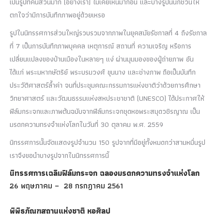
เป็นรูปที่คนส่วนมาก (อย่างเรา) ไม่เคยเห็นมาก่อน และบางรูปนั้นก็ชวนให้
ตกใจว่ามีการบันทึกภาพอยู่ด้วยเหรอ
รูปในนิทรรศการส่วนใหญ่รวบรวมจากภาพในยุคสมัยรัชกาลที่ 4 ถึงรัชกาล
ที่ 7 เป็นการบันทึกภาพบุคคล เหตุการณ์ สถานที่ ความเจริญ หรือการ
เปลี่ยนแปลงของบ้านเมืองในหลายๆ แง่
ผ่านมุมมองของผู้ถ่ายภาพ อัน
ได้แก่ พระมหากษัตริย์ พระบรมวงศ์ ขุนนาง และช่างภาพ
ถือเป็นบันทึก
ประวัติศาสตร์ล้ำค่า จน
ที่ประชุมคณะกรรมการแห่งชาติว่าด้วยการศึกษา
วิทยาศาสตร์ และวัฒนธรรมแห่งสหประชาชาติ (UNESCO) ได้ประกาศให้
ฟิล์มกระจกและภาพต้นฉบับจากฟิล์มกระจกชุดหอพระสมุดวชิรญาณ เป็น
มรดกความทรงจำแห่งโลกในวันที่ 30 ตุลาคม พ.ศ. 2559
นิทรรศการนั้นจัดแสดงรูปจำนวน 150 รูปจากที่มีอยู่ทั้งหมดกว่าสามหมื่นรูป
เราจึงขอนำบางรูปจากในนิทรรศการนี้
นิทรรศการเฉลิมฟิล์มกระจก ฉลองมรดกความทรงจำแห่งโลก
26 พฤษภาคม – 28 กรกฎาคม 2561
พิพิธภัณฑสถานแห่งชาติ หอศิลป