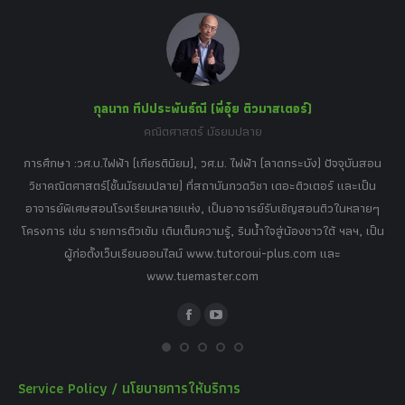
in
in
in
in
in
new
new
new
new
new
window
window
window
window
window
กุลนาถ ทีปประพันธ์ณี (พี่อุ๋ย ติวมาสเตอร์)
คณิตศาสตร์ มัธยมปลาย
อร์
tor
การศึกษา :วศ.บ.ไฟฟ้า (เกียรตินิยม), วศ.ม. ไฟฟ้า (ลาดกระบัง) ปัจจุบันสอน
วิ
เศษ
วิชาคณิตศาสตร์(ชั้นมัธยมปลาย) ที่สถาบันกวดวิชา เดอะติวเตอร์ และเป็น
วิช
,
อาจารย์พิเศษสอนโรงเรียนหลายแห่ง, เป็นอาจารย์รับเชิญสอนติวในหลายๆ
พิเ
ธานี
โครงการ เช่น รายการติวเข้ม เติมเต็มความรู้, รินน้ำใจสู่น้องชาวใต้ ฯลฯ, เป็น
ควา
ิบาย
ผู้ก่อตั้งเว็บเรียนออนไลน์ www.tutoroui-plus.com และ
ม.
แนน
www.tuemaster.com
ที่
Facebook
YouTube
Service Policy / นโยบายการให้บริการ