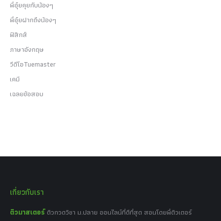
พี่อุ๋ยคุยกับน้องๆ
พี่อุ๋ยฝากถึงน้องๆ
ฟิสิกส์
ภาษาอังกฤษ
วีดีโอTuemaster
เคมี
เฉลยข้อสอบ
เกี่ยวกับเรา
ติวมาสเตอร์
ติวกวดวิชา ม.ปลาย ออนไลน์ที่ดีที่สุด สอนโดยพี่ติวเตอร์