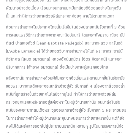
พัฒนาอย่างต่อเนื่อง เรื่อยมาจนกลายมาเป็นกล้องดิจิตอลอย่างในทุกวัน
นี้) และทำให้การถ่ายภาพด้วยฟิล์มกระจกค่อยๆ หายไปตามกาลเวลา
ส่วนการถ่ายภาพในประเทศไทยนั้นเริ่มขึ้นในช่วงปลายสมัยรัชกาลที่ 3 ด้วย
การเผยแพร่วิธีการถ่ายภาพจากคณะมิชชันนารี โดยพระสังฆราช ฌ็อง บัป
ติสต์ ปาลเลอกัวซ์ (Jean-Baptiste Pallegoix) และบาทหลวง ลาร์นอดี
(L’Abbé Larnaudie) ได้ถ่ายทอดวิชาการถ่ายภาพให้แก่ พระยากระสาปน์
กิจโกศล (โหมด อมาตยกุล) หลวงอัคนีนฤมิตร (จิตร จิตราคนี) และพระ
ปรีชากลการ (สำอาง อมาตยกุล) ซึ่งเป็นช่างภาพรุ่นแรกของไทย
หลังจากนั้น
การถ่ายภาพด้วยฟิล์มกระจกจึงเริ่มแพร่หลายมากขึ้นในรัชสมัย
ของพระบาทสมเด็จพระจอมเกล้าเจ้าอยู่หัว รัชกาลที่ 4 เนื่องจากสิ่งของล้ำ
สมัยที่ถูกสร้างขึ้นด้วยเทคโนโลยีจากยุโรป ทำให้การถ่ายภาพด้วยฟิล์ม
กระจกยุคแรกแพร่หลายอยู่แค่เฉพาะในหมู่เจ้านายเท่านั้น จนมาถึงในรัช
สมัยของพระบาทสมเด็จพระจุลจอมเกล้าเจ้าอยู่หัว รัชกาลที่ 5 พระราชนิยม
ในการถ่ายภาพทำให้หมู่เจ้านายและขุนนางนิยมการถ่ายภาพมากขึ้น แต่ก็ยัง
คงไม่ได้แพร่หลายออกไปสู่ประชาชนมากนัก หลายๆ รูปในนิทรรศการนี้จึง