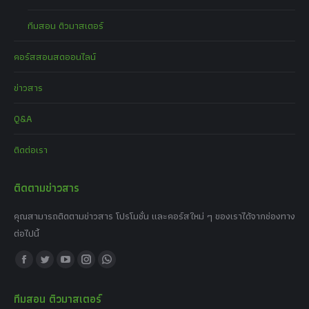
ทีมสอน ติวมาสเตอร์
คอร์สสอนสดออนไลน์
ข่าวสาร
Q&A
ติดต่อเรา
ติดตามข่าวสาร
คุณสามารถติดตามข่าวสาร โปรโมชั่น และคอร์สใหม่ ๆ ของเราได้จากช่องทาง
ต่อไปนี้
Find us on:
Facebook
Twitter
YouTube
Instagram
Whatsapp
page
page
page
page
page
ทีมสอน ติวมาสเตอร์
opens
opens
opens
opens
opens