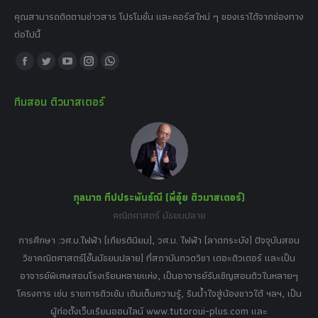
คุณสามารถติดตามข่าวสาร โปรโมชั่น และคอร์สใหม่ ๆ ของเราได้จากช่องทาง
ต่อไปนี้
Find us on:
Facebook
Twitter
YouTube
Instagram
Whatsapp
page
page
page
page
page
ทีมสอน ติวมาสเตอร์
opens
opens
opens
opens
opens
in
in
in
in
in
new
new
new
new
new
window
window
window
window
window
กุลนาถ ทีปประพันธ์ณี (พี่อุ๋ย ติวมาสเตอร์)
คณิตศาสตร์ มัธยมปลาย
อร์
tor
การศึกษา :วศ.บ.ไฟฟ้า (เกียรตินิยม), วศ.ม. ไฟฟ้า (ลาดกระบัง) ปัจจุบันสอน
วิ
เศษ
วิชาคณิตศาสตร์(ชั้นมัธยมปลาย) ที่สถาบันกวดวิชา เดอะติวเตอร์ และเป็น
วิช
,
อาจารย์พิเศษสอนโรงเรียนหลายแห่ง, เป็นอาจารย์รับเชิญสอนติวในหลายๆ
พิเ
ธานี
โครงการ เช่น รายการติวเข้ม เติมเต็มความรู้, รินน้ำใจสู่น้องชาวใต้ ฯลฯ, เป็น
ควา
ิบาย
ผู้ก่อตั้งเว็บเรียนออนไลน์ www.tutoroui-plus.com และ
ม.