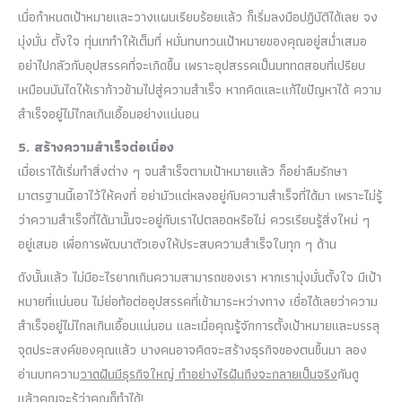
เมื่อกำหนดเป้าหมายและวางแผนเรียบร้อยแล้ว ก็เริ่มลงมือปฏิบัติได้เลย จง
มุ่งมั่น ตั้งใจ ทุ่มเททำให้เต็มที่ หมั่นทบทวนเป้าหมายของคุณอยู่สม่ำเสมอ
อย่าไปกลัวกับอุปสรรคที่จะเกิดขึ้น เพราะอุปสรรคเป็นบททดสอบที่เปรียบ
เหมือนบันไดให้เราก้าวข้ามไปสู่ความสำเร็จ หากคิดและแก้ไขปัญหาได้ ความ
สำเร็จอยู่ไม่ไกลเกินเอื้อมอย่างแน่นอน
5. สร้างความสำเร็จต่อเนื่อง
เมื่อเราได้เริ่มทำสิ่งต่าง ๆ จนสำเร็จตามเป้าหมายแล้ว ก็อย่าลืมรักษา
มาตรฐานนี้เอาไว้ให้คงที่ อย่ามัวแต่หลงอยู่กับความสำเร็จที่ได้มา เพราะไม่รู้
ว่าความสำเร็จที่ได้มานั้นจะอยู่กับเราไปตลอดหรือไม่ ควรเรียนรู้สิ่งใหม่ ๆ
อยู่เสมอ เพื่อการพัฒนาตัวเองให้ประสบความสำเร็จในทุก ๆ ด้าน
ดังนั้นแล้ว ไม่มีอะไรยากเกินความสามารถของเรา หากเรามุ่งมั่นตั้งใจ มีเป้า
หมายที่แน่นอน ไม่ย่อท้อต่ออุปสรรคที่เข้ามาระหว่างทาง เชื่อได้เลยว่าความ
สำเร็จอยู่ไม่ไกลเกินเอื้อมแน่นอน และเมื่อคุณรู้จักการตั้งเป้าหมายและบรรลุ
จุดประสงค์ของคุณแล้ว บางคนอาจคิดจะสร้างธุรกิจของตนขึ้นมา ลอง
อ่านบทความ
วาดฝันมีธุรกิจใหญ่ ทำอย่างไรฝันถึงจะกลายเป็นจริง
กันดู
แล้วคุณจะรู้ว่าคุณก็ทำได้!