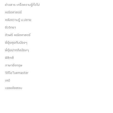
ข่าวสาร เกร็ดความรู้ทั่วไป
คณิตศาสตร์
คลังความรู้ ม.ปลาย
ชีววิทยา
ติวฟรี คณิตศาสตร์
พี่อุ๋ยคุยกับน้องๆ
พี่อุ๋ยฝากถึงน้องๆ
ฟิสิกส์
ภาษาอังกฤษ
วีดีโอTuemaster
เคมี
เฉลยข้อสอบ