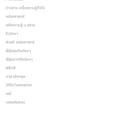
ข่าวสาร เกร็ดความรู้ทั่วไป
คณิตศาสตร์
คลังความรู้ ม.ปลาย
ชีววิทยา
ติวฟรี คณิตศาสตร์
พี่อุ๋ยคุยกับน้องๆ
พี่อุ๋ยฝากถึงน้องๆ
ฟิสิกส์
ภาษาอังกฤษ
วีดีโอTuemaster
เคมี
เฉลยข้อสอบ