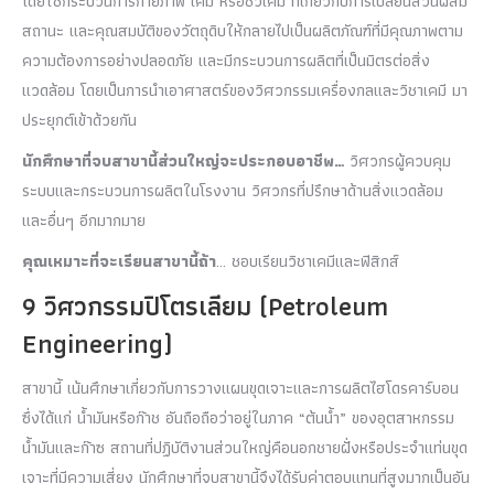
โดยใช้กระบวนการกายภาพ เคมี หรือชีวเคมี ที่เกี่ยวกับการเปลี่ยนส่วนผสม
สถานะ และคุณสมบัติของวัตถุดิบให้กลายไปเป็นผลิตภัณฑ์ที่มีคุณภาพตาม
ความต้องการอย่างปลอดภัย และมีกระบวนการผลิตที่เป็นมิตรต่อสิ่ง
แวดล้อม โดยเป็นการนำเอาศาสตร์ของวิศวกรรมเครื่องกลและวิชาเคมี มา
ประยุกต์เข้าด้วยกัน
นักศึกษาที่จบสาขานี้ส่วนใหญ่จะประกอบอาชีพ…
วิศวกรผู้ควบคุม
ระบบและกระบวนการผลิตในโรงงาน วิศวกรที่ปรึกษาด้านสิ่งแวดล้อม
และอื่นๆ อีกมากมาย
คุณเหมาะที่จะเรียนสาขานี้ถ้า
… ชอบเรียนวิชาเคมีและฟิสิกส์
9 วิศวกรรมปิโตรเลียม (Petroleum
Engineering)
สาขานี้ เน้นศึกษาเกี่ยวกับการวางแผนขุดเจาะและการผลิตไฮโดรคาร์บอน
ซึ่งได้แก่ น้ำมันหรือก๊าช อันถือถือว่าอยู่ในภาค “ต้นน้ำ” ของอุตสาหกรรม
น้ำมันและก๊าซ สถานที่ปฏิบัติงานส่วนใหญ่คือนอกชายฝั่งหรือประจำแท่นขุด
เจาะที่มีความเสี่ยง นักศึกษาที่จบสาขานี้จึงได้รับค่าตอบแทนที่สูงมากเป็นอัน