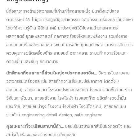
นี่คือสาขาทางด้านวิศวกรรมที่เก่าแก่ที่สุดสาขาหนึ่ง มีมาตั้งแต่ปลาย
ศตวรรษที่ 18 ในยุคการปฏิวัติอุตสาหกรรม วิศวกรรมเครื่องกล เน้นศึกษา
โดยใช้ความรู้ด้าน ฟิสิกส์ เคมี มาประยุกต์ใช้กับงานด้านกลศาสตร์
พลศาสตร์ อุณหพลศาสตร์ กลศาสตร์ของไหลและพลังงาน รวมถึงการ
ออกแบบเครื่องจักรกล เช่น ระบบไฮดรอลิก หุ่นยนต์ พลศาสตร์การบิน การ
ควบคุมการผลิตเครื่องจักร ยานยนต์ อากาศยาน ระบบทำความร้อนและ
ความเย็น และอื่นๆ อีกมากมาย
นักศึกษาที่จบสาขานี้ส่วนใหญ่จะประกอบอาชีพ
…
วิศวกรในสายงาน
วิศวกรรมเครื่องกล เช่น สายทำความเย็นและปรับอากาศ (ติดตั้ง /
ออกแบบ), สายยานยนต์ โรงงานประกอบรถยนต์ โรงงานผลิตชิ้นส่วน งาน
วิจัยและพัฒนา, สายพลังงาน โรงไฟฟ้า โรงแยกก๊าซ ผลิตสำรวจน้ำมัน
และก๊าซ, สายซ่อมบำรุง โรงงาน โรงไฟฟ้า โรงปิโตรเคมี, สายออกแบบ
งานด้าน engineering detail design, sale engineer
คุณเหมาะที่จะเรียนสาขานี้ถ้า…
ชอบเรียนวิชาฟิสิกส์เป็นชีวิตจิตใจ และ
สนใจในเรื่องของเครื่องยนต์กลไกทุกชนิด