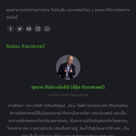
คุณสามารถติดตามข่าวสาร โปรโมชั่น และคอร์สใหม่ ๆ ของเราได้จากช่องทาง
ต่อไปนี้
Find us on:
Facebook
Twitter
YouTube
Instagram
Whatsapp
page
page
page
page
page
ทีมสอน ติวมาสเตอร์
opens
opens
opens
opens
opens
in
in
in
in
in
new
new
new
new
new
window
window
window
window
window
กุลนาถ ทีปประพันธ์ณี (พี่อุ๋ย ติวมาสเตอร์)
คณิตศาสตร์ มัธยมปลาย
อร์
tor
การศึกษา :วศ.บ.ไฟฟ้า (เกียรตินิยม), วศ.ม. ไฟฟ้า (ลาดกระบัง) ปัจจุบันสอน
วิ
เศษ
วิชาคณิตศาสตร์(ชั้นมัธยมปลาย) ที่สถาบันกวดวิชา เดอะติวเตอร์ และเป็น
วิช
,
อาจารย์พิเศษสอนโรงเรียนหลายแห่ง, เป็นอาจารย์รับเชิญสอนติวในหลายๆ
พิเ
ธานี
โครงการ เช่น รายการติวเข้ม เติมเต็มความรู้, รินน้ำใจสู่น้องชาวใต้ ฯลฯ, เป็น
ควา
ิบาย
ผู้ก่อตั้งเว็บเรียนออนไลน์ www.tutoroui-plus.com และ
ม.