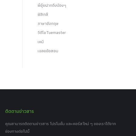
พี่อุ๋ยฝากถึงน้องๆ
ฟิสิกส์
ภาษาอังกฤษ
วีดีโอTuemaster
เคมี
เฉลยข้อสอบ
ติดตามข่าวสาร
คุณสามารถติดตามข่าวสาร โปรโมชั่น และคอร์สใหม่ ๆ ของเราได้จาก
ช่องทางต่อไปนี้