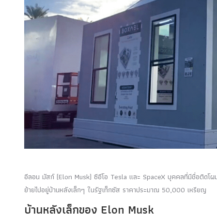
อีลอน มัสก์ (Elon Musk) ซีอีโอ Tesla และ SpaceX บุคคลที่มีชื่อติดโผ
ย้ายไปอยู่บ้านหลังเล็กๆ ในรัฐเท็กซัส ราคาประมาณ 50,000 เหรียญ
บ้านหลังเล็กของ Elon Musk