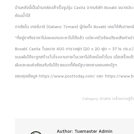
บ้านหลังนี้เป็นบ้านกล่องสำเร็จรูปรุ่น Casita จากบริษัท Boxabl ขนาดป
ห้องน้ำได้
กาเลียโน เทอร์มานี (Galiano Tirmani) ผู้ก่อตั้ง Boxabl เคยให้สัมภาษณ์
“ที่อยู่อาศัยราคาไม่แพงแทบจะหาไม่ได้แล้ว แต่ละครัวเรือนต้องเสียค่าเ
Boxabl Casita ในขนาด 400 ตารางฟุต (20 x 20 ฟุต = 37.16 ตร.ม.) สา
แบบพับได้จะถูกสร้างในโรงงานภายในเวลาไม่ถึงหนึ่งชั่วโมง เมื่อเสร็จแล้ว
พับและขนส่งซ้อนทับกันได้รายแรกก็คือรัฐบาลกลางของสหรัฐฯ
ขอบคุณข้อมูล https://www.posttoday.com/ และ https://www.b
Category:
ข่าวสาร เกร็ดความรู้ทั่
Author:
Tuemaster Admin