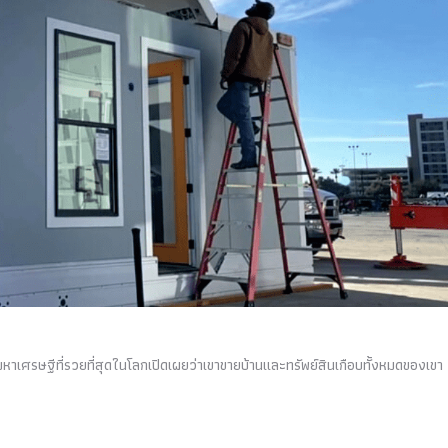
มหาเศรษฐีที่รวยที่สุดในโลกเปิดเผยว่าเขาขายบ้านและทรัพย์สินเกือบทั้งหมดของเขา