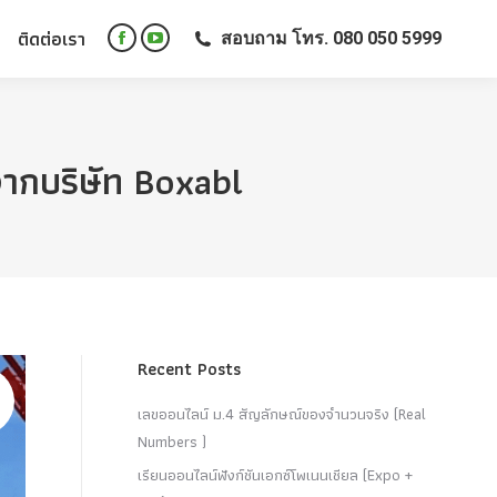
ติดต่อเรา
สอบถาม โทร. 080 050 5999
ติดต่อเรา
สอบถาม โทร. 080 050 5999
Facebook
YouTube
Facebook
YouTube
page
page
page
page
opens
opens
opens
opens
in
in
in
in
new
new
จากบริษัท Boxabl
new
new
window
window
window
window
Recent Posts
เลขออนไลน์ ม.4 สัญลักษณ์ของจำนวนจริง (Real
Numbers )
เรียนออนไลน์ฟังก์ชันเอกซ์โพเนนเชียล (Expo +