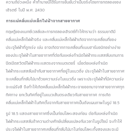
ความถี่ช่วงหนึ่ง คำทำนายนี้ได้รับการยืนยันว่าเป็นจริงโดยการทดลองของ
เฮิรตซ์ ในปี พ.ศ. 2430
การแผ่คลื่นแม่เหล็กไฟฟ้าจากสายอากาศ
ทฤษฎีของแมกซ์เวลล์และการทดลองเฮิรตซ์ทำให้ทราบว่า ธรรมชาติมี
คลื่นแม่เหล็กไฟฟ้าจริง และคลื่นแม่เหล็กไฟฟ้าเกิดจากการเคลื่อนที่ของ
ประจุไฟฟ้าที่ถูกเร่ง เช่น อาจเกิดจากการเคลื่อนที่แบบฮาร์มอนิกอย่างง่าย
ของประจุไฟฟ้าในสายอากาศที่ต่อกับแหล่งกำเนิดไฟฟ้ากระแสสลับแทนการ
ปิดเปิดสวิตช์ไฟฟ้ากระแสตรงจากแบตเตอรี่
เมื่อต่อแหล่งกำเนิด
ไฟฟ้ากระแสสลับเข้ากับสายอากาศที่อยู่ในแนวดิ่ง ประจุไฟฟ้าในสายอากาศ
จะเคลื่อนที่กลับไปมาด้วยความเร่งในแนวดิ่ง เพราะประจุไฟฟ้าที่มีความเร่ง
จะแผ่รังสี จึงทำให้เกิดคลื่นแม่เหล็กไฟฟ้ากระจายออกมาจากสายอากาศทุก
ทิศทาง ยกเว้นทิศที่อยู่ในแนวเส้นตรงเดียวกับสายอากาศ การเกิด
คลื่นแม่เหล็กไฟฟ้าในทิศตั้งฉากกับสายอากาศเป็นดังแผนภาพในรูป
18.5
รูป
18.5
แสดงสายอากาศซึ่งเป็นท่อนโลหะสองท่อน ต่อกับแหล่งกำเนิด
ไฟฟ้ากระแสสลับถ้าความต่างศักย์เปลี่ยนแปลงกับเวลาในรูปไซน์ จะทำให้
ประจุไฟฟ้าในสายอากาศเคลื่อนที่กลับไปมาในท่อนโลหะทั้งสองและจะมี