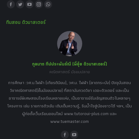
Find us on:
Facebook
Twitter
YouTube
Instagram
Whatsapp
page
page
page
page
page
ทีมสอน ติวมาสเตอร์
opens
opens
opens
opens
opens
in
in
in
in
in
new
new
new
new
new
window
window
window
window
window
กุลนาถ ทีปประพันธ์ณี (พี่อุ๋ย ติวมาสเตอร์)
คณิตศาสตร์ มัธยมปลาย
อร์
tor
การศึกษา :วศ.บ.ไฟฟ้า (เกียรตินิยม), วศ.ม. ไฟฟ้า (ลาดกระบัง) ปัจจุบันสอน
วิ
เศษ
วิชาคณิตศาสตร์(ชั้นมัธยมปลาย) ที่สถาบันกวดวิชา เดอะติวเตอร์ และเป็น
วิช
,
อาจารย์พิเศษสอนโรงเรียนหลายแห่ง, เป็นอาจารย์รับเชิญสอนติวในหลายๆ
พิเ
ธานี
โครงการ เช่น รายการติวเข้ม เติมเต็มความรู้, รินน้ำใจสู่น้องชาวใต้ ฯลฯ, เป็น
ควา
ิบาย
ผู้ก่อตั้งเว็บเรียนออนไลน์ www.tutoroui-plus.com และ
ม.
แนน
www.tuemaster.com
ที่
Facebook
YouTube