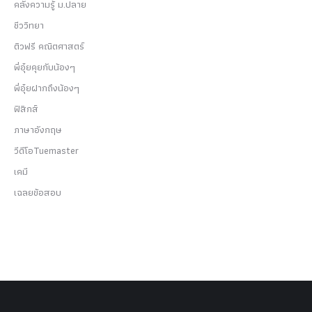
คลังความรู้ ม.ปลาย
ชีววิทยา
ติวฟรี คณิตศาสตร์
พี่อุ๋ยคุยกับน้องๆ
พี่อุ๋ยฝากถึงน้องๆ
ฟิสิกส์
ภาษาอังกฤษ
วีดีโอTuemaster
เคมี
เฉลยข้อสอบ