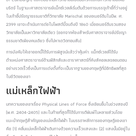
บริดจ์ ในฐานะศาสตราจารย์แม็กซ์เวลล์เริ่มต้นด้วยการบรรจุเก้าอี้ที่ว่างอยู่
ในเก้าอี้ปรัชญาธรรมชาติที่วิทยาลัย Marischal ของอเบอร์ดีนในปีพ. ศ.
2399 เขาจะดำเนินการต่อในโพสต์นี้จนถึงปี 1860 เมื่ออเบอร์ดีนรวมสอง
วิทยาลัยเป็นมหาวิทยาลัยเดียว (ออกจากห้องสำหรับศาสตราจารย์ปรัชญา
ธรรมชาติเพียงคนเดียว ซึ่งไปหาเดวิดทอมสัน)
การบังคับให้เอาออกนี้ได้รับการพิสูจน์แล้วว่าคุ้มค่า: แม็กซ์เวลล์ได้รับ
ตำแหน่งศาสตราจารย์ด้านฟิสิกส์และดาราศาสตร์ที่คิงส์คอลเลจลอนดอน
อย่างรวดเร็วซึ่งเป็นการแต่งตั้งที่จะเป็นรากฐานของทฤษฎีที่มีอิทธิพลที่สุด
ในชีวิตของเขา
แม่เหล็กไฟฟ้า
บทความของเขาเรื่อง Physical Lines of Force ซึ่งเขียนขึ้นในช่วงสองปี
(พ.ศ. 2404-2405) และในท้ายที่สุดก็ได้รับการตีพิมพ์ในหลายส่วนโดย
แนะนำทฤษฎีสำคัญของแม่เหล็กไฟฟ้า ในบรรดาหลักการของทฤษฎีของเขา
คือ (1) คลื่นแม่เหล็กไฟฟ้าเดินทางด้วยความเร็วแสงและ (2) แสงนั้นมีอยู่ใน