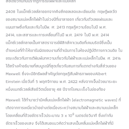
สื่อเดียวกันกับปรากฏการณ์ไฟฟ้าและแม่เหล็ก
2408 ในแม็กซ์เวลล์ลาออกจากคิงส์คอลเลจและเขียนต่อ: ทฤษฎีพลวัต
ของสนามแม่เหล็กไฟฟ้าในช่วงปีที่เขาลาออก เกี่ยวกับตัวเลขเฟรมและ
แผนภาพซึ่งกันและกันในปีพ. ศ. 2413 ทฤษฎีความร้อนในปี พ.ศ.
2414; และสสารและการเคลื่อนที่ในปี พ.ศ. 2419 ในปี พ.ศ. 2414
แม็กซ์เวลล์กลายเป็นศาสตราจารย์ฟิสิกส์คาเวนดิชที่เคมบริดจ์ซึ่งเป็น
ตำแหน่งที่ทำให้เขารับผิดชอบงานที่ดำเนินการในห้องปฏิบัติการคาเวนดิช ใน
ขณะเดียวกันการตีพิมพ์บทความเกี่ยวกับไฟฟ้าและแม่เหล็กในปีพ. ศ. 2416
ได้สร้างคำอธิบายที่สมบูรณ์ที่สุดเกี่ยวกับสมการที่แตกต่างกันสี่ส่วนของ
Maxwell ซึ่งจะมีอิทธิพลสำคัญต่อทฤษฎีสัมพัทธภาพของ
Albert
Einstein
เมื่อวันที่ 5 พฤศจิกายน พ.ศ. 2422 หลังจากเจ็บป่วยมาระยะ
หนึ่งแมกซ์เวลล์เสียชีวิตเมื่ออายุ 48 ปีจากโรคมะเร็งในช่องท้อง
Maxwell ได้ทำนายว่ามีคลื่นแม่เหล็กไฟฟ้า (electromagnetic waves) ที่
เกิดจากการเหนี่ยวนำอย่างต่อเนื่องระหว่างสนามไฟฟ้าและสนามแม่เหล็ก
8
โดยเคลื่อนที่ด้วยอัตราเร็วประมาณ 3 x 10
เมตรต่อวินาที ซึ่งเท่ากับ
อัตราเร็วของแสง จึงได้เสนอแนวคิดว่าแสงเป็นคลื่นแม่เหล็กไฟฟ้าที่มี