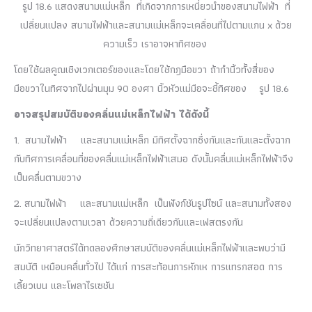
รูป
18.6
แสดงสนามแม่เหล็ก ที่เกิดจากการเหนี่ยวนำของสนามไฟฟ้า ที่
เปลี่ยนแปลง สนามไฟฟ้าและสนามแม่เหล็กจะเคลื่อนที่ไปตามแกน
x
ด้วย
ความเร็ว เราอาจหาทิศของ
โดยใช้ผลคูณเชิงเวกเตอร์ของและโดยใช้กฎมือขวา ถ้ากำนิ้วทั้งสี่ของ
มือขวาในทิศจากไปผ่านมุม
90
องศา นิ้วหัวแม่มือจะชี้ทิศของ
รูป
18.6
อาจสรุปสมบัติของคลื่นแม่เหล็กไฟฟ้า ได้ดังนี้
1.
สนามไฟฟ้า
และสนามแม่เหล็ก มีทิศตั้งฉากซึ่งกันและกันและตั้งฉาก
กับทิศการเคลื่อนที่ของคลื่นแม่เหล็กไฟฟ้าเสมอ ดังนั้นคลื่นแม่เหล็กไฟฟ้าจึง
เป็นคลื่นตามขวาง
2.
สนามไฟฟ้า
และสนามแม่เหล็ก เป็นฟังก์ชันรูปไซน์ และสนามทั้งสอง
จะเปลี่ยนแปลงตามเวลา ด้วยความถี่เดียวกันและเฟสตรงกัน
นักวิทยาศาสตร์ได้ทดลองศึกษาสมบัติของคลื่นแม่เหล็กไฟฟ้าและพบว่ามี
สมบัติ เหมือนคลื่นทั่วไป ได้แก่ การสะท้อนการหักเห การแทรกสอด การ
เลี้ยวเบน และโพลาไรเซชัน