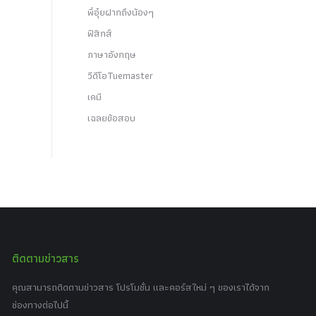
พี่อุ๋ยฝากถึงน้องๆ
ฟิสิกส์
ภาษาอังกฤษ
วีดีโอTuemaster
เคมี
เฉลยข้อสอบ
ติดตามข่าวสาร
คุณสามารถติดตามข่าวสาร โปรโมชั่น และคอร์สใหม่ ๆ ของเราได้จาก
ช่องทางต่อไปนี้