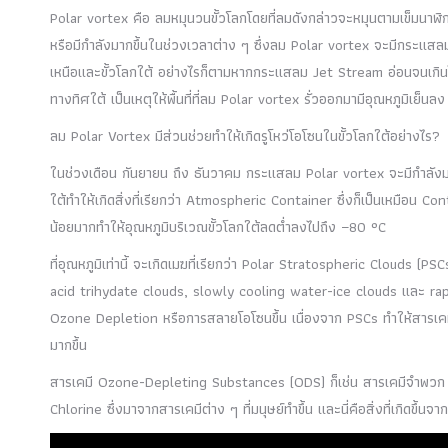
Polar vortex คือ ลมหมุนวนขั้วโลกโดยที่ลมดังกล่าวจะหมุนตามเข็มนาฬิ
หรือมีกำลังมากขึ้นในช่วงเวลาต่าง ๆ ซึ่งลม Polar vortex จะมีกระแสลม
เหนือและขั้วโลกใต้ อย่างไรก็ตามหากกระแสลม Jet Stream อ่อนจนเกินไ
ทางทิศใต้ เป็นเหตุให้พื้นที่ที่ลม Polar vortex รั่วออกมามีอุณหภูมิเย็นลง
ลม Polar Vortex มีส่วนช่วยทำให้เกิดรูโหว่โอโซนในขั้วโลกใต้อย่างไร?
ในช่วงเดือน กันยายน ถึง ธันวาคม กระแสลม Polar vortex จะมีกำลังมากข
ใต้ทำให้เกิดสิ่งที่เรียกว่า Atmospheric Container ซึ่งก็เป็นเหมือน Co
น้อยมากทำให้อุณหภูมิบริเวณขั้วโลกใต้ลดต่ำลงไปถึง −80 °C
ที่อุณหภูมิเท่านี้ จะเกิดเมฆที่เรียกว่า Polar Stratospheric Clouds (P
acid trihydate clouds, slowly cooling water-ice clouds และ rapid c
Ozone Depletion หรือการสลายโอโซนขึ้น เนื่องจาก PSCs ทำให้สารเคม
มากขึ้น
สารเคมี Ozone-Depleting Substances (ODS) ก็เช่น สารเคมีจำพวก
Chlorine ซึ่งมาจากสารเคมีต่าง ๆ ที่มนุษย์ทำขึ้น และนี่คือสิ่งที่เกิดขึ