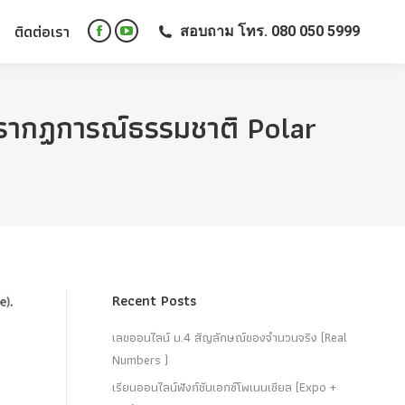
ติดต่อเรา
สอบถาม โทร. 080 050 5999
ติดต่อเรา
สอบถาม โทร. 080 050 5999
Facebook
YouTube
Facebook
YouTube
page
page
page
page
opens
opens
opens
opens
in
in
in
in
ปรากฏการณ์ธรรมชาติ Polar
new
new
new
new
window
window
window
window
Recent Posts
เลขออนไลน์ ม.4 สัญลักษณ์ของจำนวนจริง (Real
Numbers )
เรียนออนไลน์ฟังก์ชันเอกซ์โพเนนเชียล (Expo +