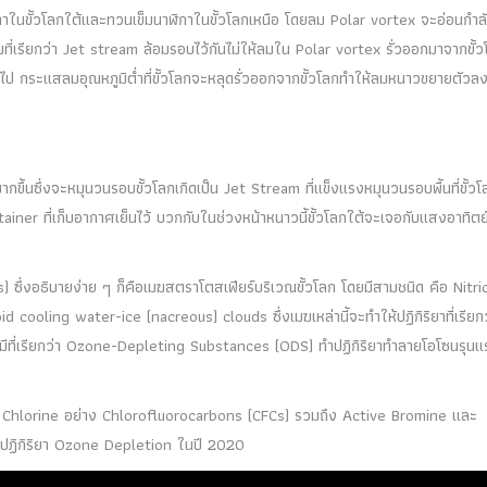
กาในขั้วโลกใต้และทวนเข็มนาฬิกาในขั้วโลกเหนือ โดยลม Polar vortex จะอ่อนกำล
ที่เรียกว่า Jet stream ล้อมรอบไว้กันไม่ให้ลมใน Polar vortex รั่วออกมาจากขั้
ป กระแสลมอุณหภูมิต่ำที่ขั้วโลกจะหลุดรั่วออกจากขั้วโลกทำให้ลมหนาวขยายตัวล
ึ้นซึ่งจะหมุนวนรอบขั้วโลกเกิดเป็น Jet Stream ที่แข็งแรงหมุนวนรอบพื้นที่ขั้วโ
ntainer ที่เก็บอากาศเย็นไว้ บวกกับในช่วงหน้าหนาวนี้ขั้วโลกใต้จะเจอกับแสงอาทิตย
SCs) ซึ่งอธิบายง่าย ๆ ก็คือเมฆสตราโตสเฟียร์บริเวณขั้วโลก โดยมีสามชนิด คือ Nitri
ooling water-ice (nacreous) clouds ซึ่งเมฆเหล่านี้จะทำให้ปฏิกิริยาที่เรียกว
ีที่เรียกว่า Ozone-Depleting Substances (ODS) ทำปฏิกิริยาทำลายโอโซนรุนแ
 Chlorine อย่าง Chlorofluorocarbons (CFCs) รวมถึง Active Bromine และ
้นจากปฏิกิริยา Ozone Depletion ในปี 2020