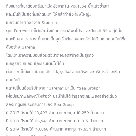
ถึงขนาดที่เขาต้องกลับมาเปิดฟังจากใน YouTube ซ้ำแล้วซ้ำเล่า
และมันก็เป็นสิ่งที่ผลักดันเขา ให้กล้าทำสิ่งที่ยิ่งใหญ่..
เมื่อจบการศึกษาจาก Stanford
คุณ Forrest Li ก็ตัดสินใจเดินทางมาสิงคโปร์ และปักหลักชีวิตอยู่ที่นั่น
และปี ค.ศ. 2009 ก็กลายเป็นจุดเริ่มต้นของสตาร์ตอัปด้านเกมออนไลน์ชื่อ
ดังอย่าง Garena
โดยเขาเอาความชอบส่วนตัวมาต่อยอดสร้างเป็นธุรกิจ
เมื่อธุรกิจเกมออนไลน์เริ่มเติบโตได้ที่
ต่อมาเขาก็ได้ขยายไลน์ธุรกิจ ไปสู่ธุรกิจอีคอมเมิร์ซและบริการชำระเงิน
ออนไลน์
และเปลี่ยนชื่อบริษัทจาก “Garena” มาเป็น “Sea Group”
เพื่อปรับภาพลักษณ์ให้สื่อว่า บริษัทไม่ได้ทำธุรกิจเกมเพียงอย่างเดียว
ลองมาดูผลประกอบการของ Sea Group
ปี 2017 มีรายได้ 13,493 ล้านบาท ขาดทุน 18,259 ล้านบาท
ปี 2018 มีรายได้ 26,941 ล้านบาท ขาดทุน 31,315 ล้านบาท
ปี 2019 มีรายได้ 70,868 ล้านบาท ขาดทุน 47,654 ล้านบาท