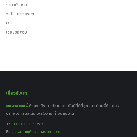
ภาษาอังกฤษ
วีดีโอTuemaster
เคมี
เฉลยข้อสอบ
เกี่ยวกับเรา
ติวมาสเตอร์
ติวกวดวิชา ม.ปลาย ออนไลน์ที่ดีที่สุด สอนโดยพี่ติวเตอร์
ประสบการณ์แน่น เข้าใจง่าย ทำข้อสอบได้
Tel:
080-050-5999
Email:
admin@tuemaster.com