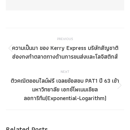
Post
PREVIOUS
navigation
ความเป็นมา ของ Kerry Express บริษัทสัญชาติ
Previous
ฮ่องกงทำตลาดทางด้านการขนส่งและโลจิสติกส์
post:
NEXT
ติวคณิตออนไลน์ฟรี เฉลยข้อสอบ PAT1 ปี 63 เข้า
มหาวิทยาลัย เอกซ์โพเนนเชียล
Next
post:
ลอการิทึม(Exponential-Logarithm)
Related Posts