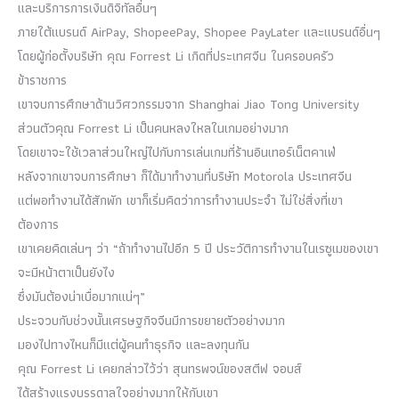
และบริการการเงินดิจิทัลอื่นๆ
ภายใต้แบรนด์ AirPay, ShopeePay, Shopee PayLater และแบรนด์อื่นๆ
โดยผู้ก่อตั้งบริษัท คุณ Forrest Li เกิดที่ประเทศจีน ในครอบครัว
ข้าราชการ
เขาจบการศึกษาด้านวิศวกรรมจาก Shanghai Jiao Tong University
ส่วนตัวคุณ Forrest Li เป็นคนหลงใหลในเกมอย่างมาก
โดยเขาจะใช้เวลาส่วนใหญ่ไปกับการเล่นเกมที่ร้านอินเทอร์เน็ตคาเฟ่
หลังจากเขาจบการศึกษา ก็ได้มาทำงานที่บริษัท Motorola ประเทศจีน
แต่พอทำงานได้สักพัก เขาก็เริ่มคิดว่าการทำงานประจำ ไม่ใช่สิ่งที่เขา
ต้องการ
เขาเคยคิดเล่นๆ ว่า “ถ้าทำงานไปอีก 5 ปี ประวัติการทำงานในเรซูเมของเขา
จะมีหน้าตาเป็นยังไง
ซึ่งมันต้องน่าเบื่อมากแน่ๆ”
ประจวบกับช่วงนั้นเศรษฐกิจจีนมีการขยายตัวอย่างมาก
มองไปทางไหนก็มีแต่ผู้คนทำธุรกิจ และลงทุนกัน
คุณ Forrest Li เคยกล่าวไว้ว่า สุนทรพจน์ของสตีฟ จอบส์
ได้สร้างแรงบรรดาลใจอย่างมากให้กับเขา