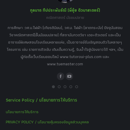
กุลนาถ ทีปประพันธ์ณี (พี่อุ๋ย ติวมาสเตอร์)
คณิตศาสตร์ มัธยมปลาย
อร์
tor
การศึกษา :วศ.บ.ไฟฟ้า (เกียรตินิยม), วศ.ม. ไฟฟ้า (ลาดกระบัง) ปัจจุบันสอน
วิ
เศษ
วิชาคณิตศาสตร์(ชั้นมัธยมปลาย) ที่สถาบันกวดวิชา เดอะติวเตอร์ และเป็น
วิช
,
อาจารย์พิเศษสอนโรงเรียนหลายแห่ง, เป็นอาจารย์รับเชิญสอนติวในหลายๆ
พิเ
ธานี
โครงการ เช่น รายการติวเข้ม เติมเต็มความรู้, รินน้ำใจสู่น้องชาวใต้ ฯลฯ, เป็น
ควา
ิบาย
ผู้ก่อตั้งเว็บเรียนออนไลน์ www.tutoroui-plus.com และ
ม.
แนน
www.tuemaster.com
ที่
Facebook
YouTube
Service Policy / นโยบายการให้บริการ
นโยบายการให้บริการ
PRIVACY POLICY / นโยบายคุ้มครองข้อมูลส่วนบุคคล