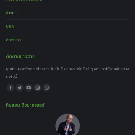
ข่าวสาร
Q&A
ติดต่อเรา
ติดตามข่าวสาร
คุณสามารถติดตามข่าวสาร โปรโมชั่น และคอร์สใหม่ ๆ ของเราได้จากช่องทาง
ต่อไปนี้
Find us on:
Facebook
Twitter
YouTube
Instagram
Whatsapp
page
page
page
page
page
ทีมสอน ติวมาสเตอร์
opens
opens
opens
opens
opens
in
in
in
in
in
new
new
new
new
new
window
window
window
window
window