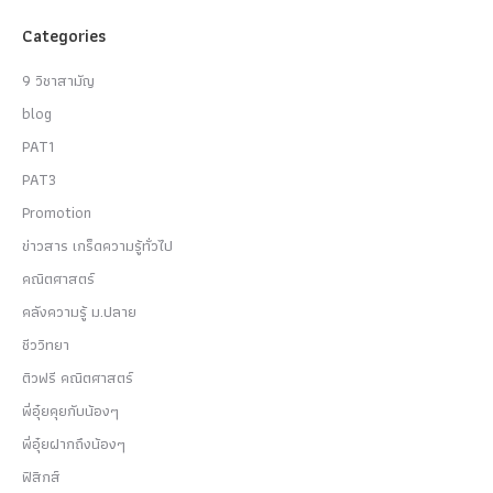
Categories
9 วิชาสามัญ
blog
PAT1
PAT3
Promotion
ข่าวสาร เกร็ดความรู้ทั่วไป
คณิตศาสตร์
คลังความรู้ ม.ปลาย
ชีววิทยา
ติวฟรี คณิตศาสตร์
พี่อุ๋ยคุยกับน้องๆ
พี่อุ๋ยฝากถึงน้องๆ
ฟิสิกส์