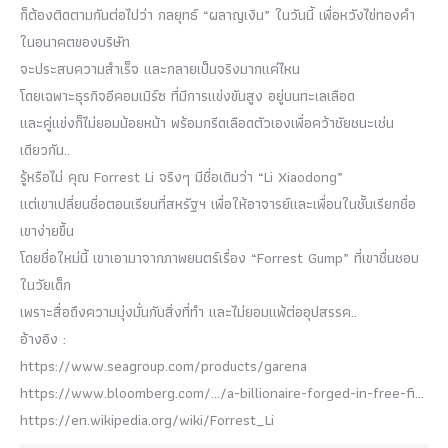
ก็ต้องติดตามกันต่อไปว่า กลยุทธ์ “ผลาญเงิน” ในวันนี้ เพื่อหวังไข่ทองคำ
ในอนาคตของบริษัท
จะประสบความสำเร็จ และกลายเป็นจริงมากแค่ไหน
โดยเฉพาะธุรกิจอีคอมเมิร์ซ ที่มีการแข่งขันสูง อยู่บนทะเลเลือด
และคู่แข่งก็ไม่ยอมน้อยหน้า พร้อมกรีดเลือดตัวเองเพื่อคว้าชัยชนะเช่น
เดียวกัน..
รู้หรือไม่ คุณ Forrest Li จริงๆ มีชื่อเดิมว่า “Li Xiaodong”
แต่เขาเปลี่ยนชื่อตอนเรียนที่สหรัฐฯ เพื่อให้อาจารย์และเพื่อนในชั้นเรียกชื่อ
เขาง่ายขึ้น
โดยชื่อใหม่นี้ เขาเอามาจากภาพยนตร์เรื่อง “Forrest Gump” ที่เขาชื่นชอบ
ในวัยเด็ก
เพราะสื่อถึงความมุ่งมั่นกับสิ่งที่ทำ และไม่ยอมแพ้ต่ออุปสรรค..
อ้างอิง :
https://www.seagroup.com/products/garena
https://www.bloomberg.com/…/a-billionaire-forged-in-free-fi…
https://en.wikipedia.org/wiki/Forrest_Li