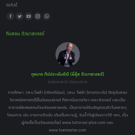
ต่อไปนี้
Find us on:
Facebook
Twitter
YouTube
Instagram
Whatsapp
page
page
page
page
page
ทีมสอน ติวมาสเตอร์
opens
opens
opens
opens
opens
in
in
in
in
in
new
new
new
new
new
window
window
window
window
window
กุลนาถ ทีปประพันธ์ณี (พี่อุ๋ย ติวมาสเตอร์)
คณิตศาสตร์ มัธยมปลาย
อร์
tor
การศึกษา :วศ.บ.ไฟฟ้า (เกียรตินิยม), วศ.ม. ไฟฟ้า (ลาดกระบัง) ปัจจุบันสอน
วิ
เศษ
วิชาคณิตศาสตร์(ชั้นมัธยมปลาย) ที่สถาบันกวดวิชา เดอะติวเตอร์ และเป็น
วิช
,
อาจารย์พิเศษสอนโรงเรียนหลายแห่ง, เป็นอาจารย์รับเชิญสอนติวในหลายๆ
พิเ
ธานี
โครงการ เช่น รายการติวเข้ม เติมเต็มความรู้, รินน้ำใจสู่น้องชาวใต้ ฯลฯ, เป็น
ควา
ิบาย
ผู้ก่อตั้งเว็บเรียนออนไลน์ www.tutoroui-plus.com และ
ม.
แนน
www.tuemaster.com