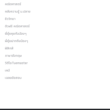
คณิตศาสตร์
คลังความรู้ ม.ปลาย
ชีววิทยา
ติวฟรี คณิตศาสตร์
พี่อุ๋ยคุยกับน้องๆ
พี่อุ๋ยฝากถึงน้องๆ
ฟิสิกส์
ภาษาอังกฤษ
วีดีโอTuemaster
เคมี
เฉลยข้อสอบ