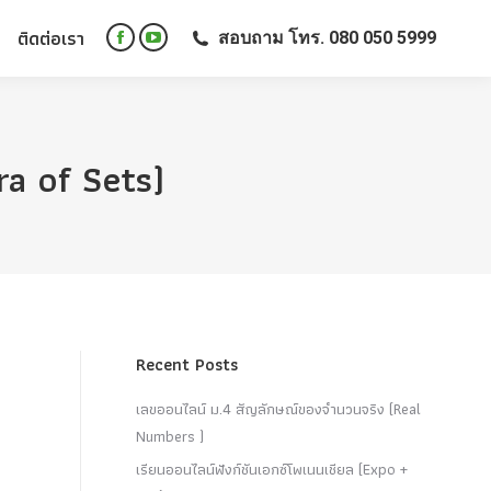
ติดต่อเรา
สอบถาม โทร. 080 050 5999
ติดต่อเรา
สอบถาม โทร. 080 050 5999
Facebook
YouTube
Facebook
YouTube
page
page
page
page
opens
opens
opens
opens
in
in
in
in
new
new
a of Sets)
new
new
window
window
window
window
Recent Posts
เลขออนไลน์ ม.4 สัญลักษณ์ของจำนวนจริง (Real
Numbers )
เรียนออนไลน์ฟังก์ชันเอกซ์โพเนนเชียล (Expo +