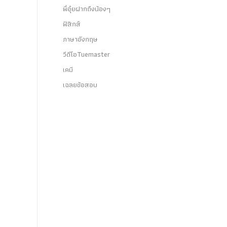
พี่อุ๋ยฝากถึงน้องๆ
ฟิสิกส์
ภาษาอังกฤษ
วีดีโอTuemaster
เคมี
เฉลยข้อสอบ