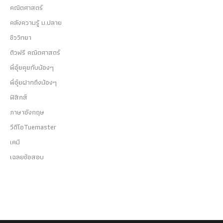
คณิตศาสตร์
คลังความรู้ ม.ปลาย
ชีววิทยา
ติวฟรี คณิตศาสตร์
พี่อุ๋ยคุยกับน้องๆ
พี่อุ๋ยฝากถึงน้องๆ
ฟิสิกส์
ภาษาอังกฤษ
วีดีโอTuemaster
เคมี
เฉลยข้อสอบ