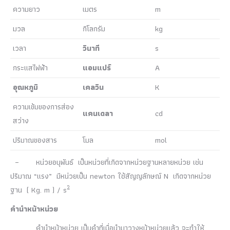
ความยาว
เมตร
m
มวล
กิโลกรัม
kg
เวลา
วินาที
s
กระแสไฟฟ้า
แอมแปร์
A
อุณหภูมิ
เคลวิน
K
ความเข้มของการส่อง
แคนเดลา
cd
สว่าง
ปริมาณของสาร
โมล
mol
– หน่วยอนุพันธ์ เป็นหน่วยที่เกิดจากหน่วยฐานหลายหน่วย เช่น
ปริมาณ “แรง” มีหน่วยเป็น newton ใช้สัญญลักษณ์ N เกิดจากหน่วย
2
ฐาน ( Kg. m ) / s
คำนำหน้าหน่วย
คำนำหน้าหน่วย เป็นคำที่เมื่อนำมาวางหน้าหน่วยแล้ว จะทำให้