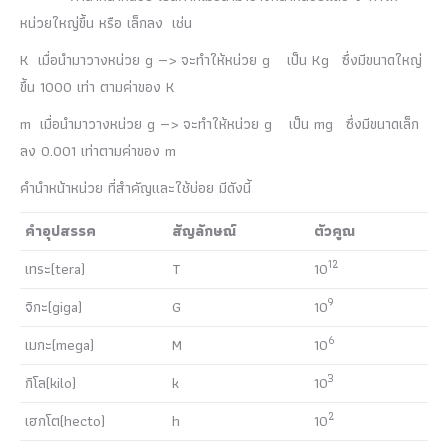
หน่วยใหญ่ขึ้น หรือ เล็กลง เช่น
K เมื่อนำมาวางหน่วย g —> จะทำให้หน่วย g เป็น Kg ซึ่งมีขนาดใหญ่
ขึ้น 1000 เท่า ตามค่าของ K
m เมื่อนำมาวางหน่วย g —> จะทำให้หน่วย g เป็น mg ซึ่งมีขนาดเล็ก
ลง 0.001 เท่าตามค่าของ m
คำนำหน้าหน่วย ที่สำคัญและใช้บ่อย มีดังนี้
คำอุปสรรค
สัญลักษณ์
ตัวคูณ
12
เทระ(tera)
T
10
9
จิกะ(giga)
G
10
6
เมกะ(mega)
M
10
3
กิโล(kilo)
k
10
2
เฮกโต(hecto)
h
10