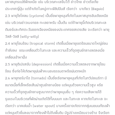
มหาสมุทรแปซิฟิกเหนือ เช่น บริเวณทะเลจีนใต้ อ่าวไทย อ่าวตังเกี๋ย
ประเทศญี่ปุ่น แต่ถ้าเกิดในหมู่เกาะฟิลิปปินส์ เรียกว่า บาเกียว (Baguio)
2.3 พายุไซโคลน (cyclone) เป็นชื่อพายุหมุนที่เกิดในมหาสมุทรอินเดียเหนือ
เช่น บริเวณอ่าวเบงกอล ทะเลอาหรับ เป็นต้น แต่ถ้าพายุนี้เกิดบริเวณทะเล
ติมอร์และทิศตะวันออกเฉียงเหนือของประเทศออสเตรเลีย จะเรียกว่า พายุ
วิลลี-วิลลี (willy-willy)
2.4 พายุโซนร้อน (tropical storm) เกิดขึ้นเมื่อพายุเขตร้อนขนาดใหญ่อ่อน
กำลังลง ขณะเคลื่อนตัวในทะเล และความเร็วที่จุดศูนย์กลางลดลงเมื่อ
เคลื่อนเข้าหาฝั่ง
2.5 พายุดีเปรสชัน (depression) เกิดขึ้นเมื่อความเร็วลดลงจากพายุโซน
ร้อน ซึ่งก่อให้เกิดพายุฝนฟ้าคะนองธรรมดาหรือฝนตกหนัก
2.6 พายุทอร์นาโด (tornado) เป็นชื่อเรียกพายุหมุนที่เกิดในทวีปอเมริกา มี
ขนาดเนื้อที่เล็กหรือเส้นผ่าศูนย์กลางน้อย แต่หมุนด้วยความเร็วสูง หรือ
ความเร็วที่จุดศูนย์กลางสูงมากกว่าพายุหมุนอื่น ๆ ก่อความเสียหายได้
รุนแรงในบริเวณที่พัดผ่านเกิดได้ทั้งบนบก และในทะเล หากเกิดในทะเล จะ
เรียกว่า นาคเล่นน้ำ (water spout) บางครั้งอาจเกิดจากกลุ่มเมฆบนท้องฟ้า
แต่หมุนตัวยื่นลงมาจากท้องฟ้าไม่ถึงพื้นดิน มีรูปร่างเหมือนงวงช้าง จึงเรียก