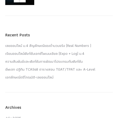
Recent Posts
เลขออนไลน์ ม.4 สัญลักษณ์ของจำนวนจริง (Real Numbers )
เรียนออนไลน์ฟังก์ชันเอกซ์โพเนนเชียล (Expo + Log) ม.4
ความสัมพันธ์และฟังก์ชันการพัฒนาโปรแกรมกับฟังก์ชัน
อัพเดท ปฏิทิน TCAS68 ตารางสอบ TGAT/TPAT และ A-Level
เอกลักษณ์ตรีโกณมิติ-เลขออนไลน์
Archives
July 2025