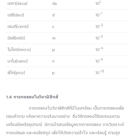
1
เดคา(deca)
da
10
-1
เดซิ(deci)
d
10
-2
เซนติ(centi)
c
10
-3
มิลลิ(milli)
m
10
-6
ไมโคร(micro)
μ
10
-9
นาโน(nano)
n
10
-12
พิโค(pico)
p
10
1.4 การทดลองในวิชาฟิสิกส์
การทดลองในวิชาฟิสิกส์ที่มีในบทเรียน เป็นการทดลองเพื่อ
ตอบคำถาม หรือหาความจริงบางอย่าง ซึ่งวิธีทดลองได้ออกแบบตาม
เครื่องมือหรืออุปกรณ์ มีการนำเสนอข้อมูลจากการทดลอง การวิเคราะห์
การแปลผล และลงข้อสรุป เพื่อให้เกิดความเข้าใจ และเรียนรู้ ตามจุด