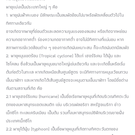
พายุแบ่งเป็นประเภทใหญ่ ๆ คือ
1. พายุฝนฟ้าคะนอง มีลักษณะเป็นลมพัดย้อนไปมาหรือพัดเคลื่อนตัวไปใน
ทิศทางเดียวกัน
อาจเกิดจากพายุที่อ่อนตัวและลดความรุนแรงของลมลง หรือเกิดจากหย่อม
ความกดอากาศต่ำ ร่องความกดอากาศต่ำ อาจไม่มีทิศทางที่แน่นอน หาก
สภาพการณ์แวดล้อมต่าง ๆ ของการเกิดฝนเหมาะสม ก็จะเกิดฝนตกมีลมพัด
2. พายุหมุนเขตร้อน (Tropical cyclone) ได้แก่ เฮอร์ริเคน ไต้ฝุ่น และ
ไซโคลน ซึ่งล้วนเป็นพายุหมุนขนาดใหญ่เช่นเดียวกัน และจะเกิดขึ้นหรือเริ่ม
ต้นก่อตัวในทะเล หากเกิดเหนือเส้นศูนย์สูตร จะมีทิศทางการหมุนเวียนทวน
เข็มนาฬิกา และหากเกิดใต้เส้นศูนย์สูตรจะหมุนตามเข็มนาฬิกา โดยมีชื่อต่าง
กันตามสถานที่เกิด คือ
2.1 พายุเฮอร์ริแคน (hurricane) เป็นชื่อเรียกพายุหมุนที่เกิดบริเวณทิศตะวัน
ตกของมหาสมุทรแอตแลนติก เช่น บริเวณฟลอริดา สหรัฐอเมริกา อ่าว
เม็กซิโก ทะเลแคริบเบียน เป็นต้น รวมทั้งมหาสมุทรแปซิฟิกบริเวณชายฝั่ง
ประเทศเม็กซิโก
2.2 พายุไต้ฝุ่น (typhoon) เป็นชื่อพายุหมุนที่เกิดทางทิศตะวันตกของ