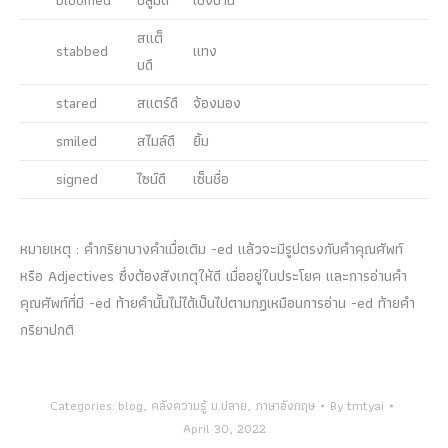
bloomed
บลูมดึ
เบ่งบาน
สแต็
stabbed
แทง
บดึ
stared
สแตร์ดึ
จ้องมอง
smiled
สไมล์ดึ
ยิ้ม
signed
ไซน์ดึ
เซ็นชื่อ
หมายเหตุ : คำกริยาบางคำเมื่อเติม -ed แล้วจะมีรูปตรงกับคำคุณศัพท์
หรือ Adjectives ซึ่งต้องสังเกตุให้ดี เมื่ออยู่ในประโยค และการอ่านคำ
คุณศัพท์ที่มี -ed ท้ายคำนั้นไม่ได้เป็นไปตามกฏเหมือนการอ่าน -ed ท้ายคำ
กริยาปกติ
Categories:
blog
,
คลังความรู้ ม.ปลาย
,
ภาษาอังกฤษ
By
tmtyai
April 30, 2022