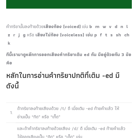
คำกริยานั้นลงท้ายด้วย
เสียงก้อง (voiced)
เช่น
b m w v d n l
z r j g
หรือ
เสียงไม่ก้อง (voiceless) เช่น
p f t s sh ch
k
ทีนี้เรามาดูหลักการออกเสียงคำกริยาเติม ed กัน มีอยู่ด้วยกัน 3 ข้อ
คือ
หลักในการอ่านคำกริยาปกติที่เติม -ed มี
ดังนี้
ถ้ากริยาลงท้ายเสียงด้วย /t/ ถึ เมื่อเติม -ed ท้ายคำแล้ว ให้
1.
อ่านเป็น “ทิด” หรือ “เท็ด”
และถ้าคำกริยาลงท้ายด้วยเสียง /d/ ดึ เมื่อเติม -ed ท้ายคำแล้ว
ให้ออกเสียงเป็น “ดิด” หรือ “เด็ด” เช่น