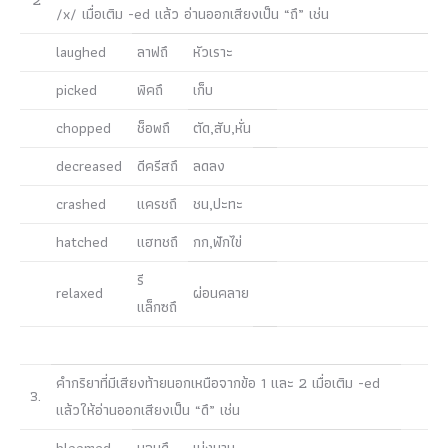
2
/x/ เมื่อเติม -ed แล้ว อ่านออกเสียงเป็น “ถึ” เช่น
laughed
ลาฟถึ
หัวเราะ
picked
พิคถึ
เก็บ
chopped
ช็อพถึ
ตัด,สับ,หั่น
decreased
ดีครีสถึ
ลดลง
crashed
แครชถึ
ชน,ปะทะ
hatched
แฮทชถึ
กก,ฟักไข่
รี
relaxed
ผ่อนคลาย
แล็กซถึ
คำกริยาที่มีเสียงท้ายนอกเหนือจากข้อ 1 และ 2 เมื่อเติม -ed
3.
แล้วให้อ่านออกเสียงเป็น “ดึ” เช่น