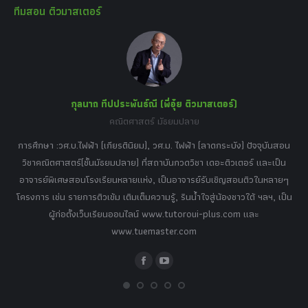
ทีมสอน ติวมาสเตอร์
opens
opens
opens
opens
opens
in
in
in
in
in
new
new
new
new
new
window
window
window
window
window
กุลนาถ ทีปประพันธ์ณี (พี่อุ๋ย ติวมาสเตอร์)
คณิตศาสตร์ มัธยมปลาย
อร์
tor
การศึกษา :วศ.บ.ไฟฟ้า (เกียรตินิยม), วศ.ม. ไฟฟ้า (ลาดกระบัง) ปัจจุบันสอน
วิ
เศษ
วิชาคณิตศาสตร์(ชั้นมัธยมปลาย) ที่สถาบันกวดวิชา เดอะติวเตอร์ และเป็น
วิช
,
อาจารย์พิเศษสอนโรงเรียนหลายแห่ง, เป็นอาจารย์รับเชิญสอนติวในหลายๆ
พิเ
ธานี
โครงการ เช่น รายการติวเข้ม เติมเต็มความรู้, รินน้ำใจสู่น้องชาวใต้ ฯลฯ, เป็น
ควา
ิบาย
ผู้ก่อตั้งเว็บเรียนออนไลน์ www.tutoroui-plus.com และ
ม.
แนน
www.tuemaster.com
ที่
Facebook
YouTube