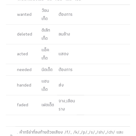
ว้อน
wanted
ต้องการ
เท็ด
ดีเลีท
deleted
ลบล้าง
เท็ด
แอ็ค
acted
แสดง
เท็ด
needed
นีดเด็ด
ต้องการ
แฮน
handed
ส่ง
เด็ด
จาง,เลือน
faded
เฟดเด็ด
ราง
. คำกรึย่าที่ลงท้ายด้วยเสียง /f/, /k/,/p/,/s/,/sh/,/ch/ และ