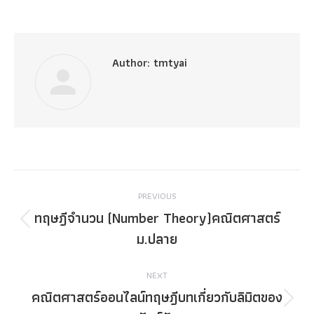
Author:
tmtyai
Post
PREVIOUS
navigation
ทฤษฎีจำนวน (Number Theory)คณิตศาสตร์
Previous
ม.ปลาย
post:
NEXT
คณิตศาสตร์ออนไลน์ทฤษฎีบทเกี่ยวกับลิมิตของ
Next