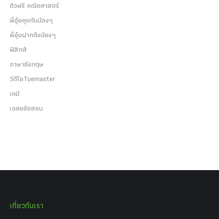
ติวฟรี คณิตศาสตร์
พี่อุ๋ยคุยกับน้องๆ
พี่อุ๋ยฝากถึงน้องๆ
ฟิสิกส์
ภาษาอังกฤษ
วีดีโอTuemaster
เคมี
เฉลยข้อสอบ
เกี่ยวกับเรา