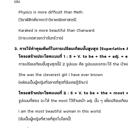
เช่น
Physics is more difficult than Math.
(วิชาฟิสิกส์ยากกว่าวิชาคณิตศาสตร์)
Karaked is more beautiful than Chanward.
(การะเกดสวยกว่าจันทร์วาด)
3. การใช้คำคุณศัพท์ในการเปรียบเทียบขั้นสูงสุด (Superlative
โครงสร้างประโยคแบบที่ 1 : S + V. to be + the + adj. + 
การเปรียบเทียบขั้นสูงสุดนี้มี 2 รูปแบบ คือ รูปแบบแรกจะใช้ the นำหน้า adj
She was the cleverest girl I have ever known.
(หล่อนเป็นผู้หญิงที่ฉลาดที่สุดที่ฉันเคยรู้จักมา)
โครงสร้างประโยคแบบที่ 2 : S + V. to be + the + most +
รูปแบบที่สอง จะใส่ the most ไว้ด้านหน้า adj. นั้น ๆ เพื่อเปรียบเทียบว่า 
I am the most beautiful woman in this world.
(ฉันเป็นผู้หญิงที่สวยที่สุดในโลกนี้)