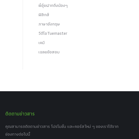
พี่อุ๋ยฝากถึงน้องๆ
ฟิสิกส์
ภาษาอังกฤษ
วีดีโอTuemaster
เคมี
เฉลยข้อสอบ
ติดตามข่าวสาร
คุณสามารถติดตามข่าวสาร โปรโมชั่น และคอร์สใหม่ ๆ ของเราได้จาก
ช่องทางต่อไปนี้