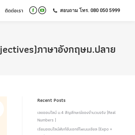
ติดต่อเรา
สอบถาม โทร. 080 050 5999
ติดต่อเรา
สอบถาม โทร. 080 050 5999
Facebook
YouTube
Facebook
YouTube
page
page
page
page
opens
opens
opens
opens
in
in
in
in
new
new
jectives)ภาษาอังกฤษม.ปลาย
new
new
window
window
window
window
Recent Posts
เลขออนไลน์ ม.4 สัญลักษณ์ของจำนวนจริง (Real
Numbers )
เรียนออนไลน์ฟังก์ชันเอกซ์โพเนนเชียล (Expo +