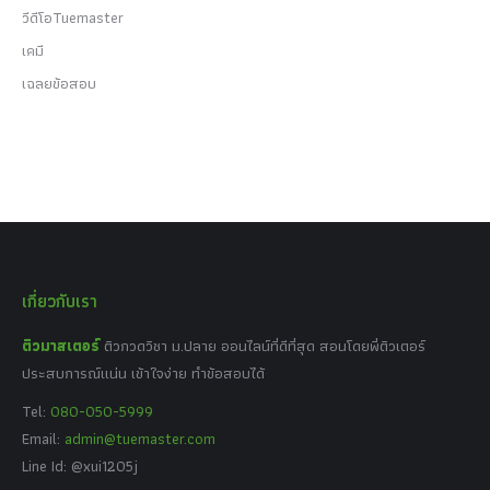
วีดีโอTuemaster
เคมี
เฉลยข้อสอบ
เกี่ยวกับเรา
ติวมาสเตอร์
ติวกวดวิชา ม.ปลาย ออนไลน์ที่ดีที่สุด สอนโดยพี่ติวเตอร์
ประสบการณ์แน่น เข้าใจง่าย ทำข้อสอบได้
Tel:
080-050-5999
Email:
admin@tuemaster.com
Line Id: @xui1205j