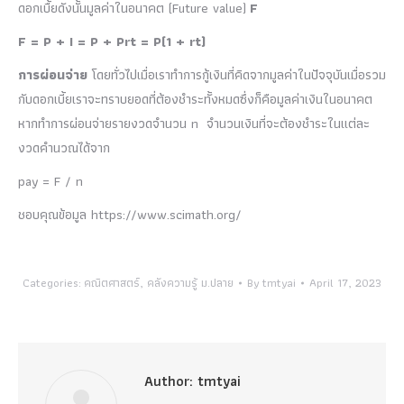
ดอกเบื้ยดังนั้นมูลค่าในอนาคต (Future value)
F
F = P + I = P + Prt = P(1 + rt)
การผ่อนจ่าย
โดยทั่วไปเมื่อเราทำการกู้เงินที่คิดจากมูลค่าในปัจจุบันเมื่อรวม
กับดอกเบี้ยเราจะทราบยอดที่ต้องชำระทั้งหมดซึ่งก็คือมูลค่าเงินในอนาคต
หากทำการผ่อนจ่ายรายงวดจำนวน n จำนวนเงินที่จะต้องชำระในแต่ละ
งวดคำนวณได้จาก
pay = F / n
ชอบคุณข้อมูล https://www.scimath.org/
Categories:
คณิตศาสตร์
,
คลังความรู้ ม.ปลาย
By
tmtyai
April 17, 2023
Author:
tmtyai