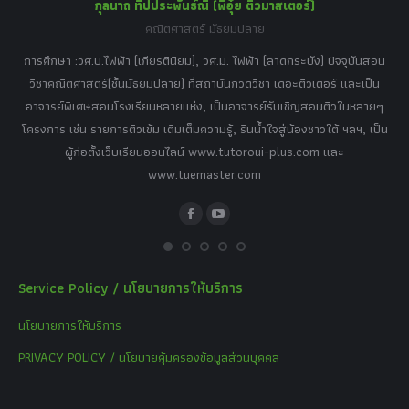
กุลนาถ ทีปประพันธ์ณี (พี่อุ๋ย ติวมาสเตอร์)
คณิตศาสตร์ มัธยมปลาย
อร์
tor
การศึกษา :วศ.บ.ไฟฟ้า (เกียรตินิยม), วศ.ม. ไฟฟ้า (ลาดกระบัง) ปัจจุบันสอน
วิ
เศษ
วิชาคณิตศาสตร์(ชั้นมัธยมปลาย) ที่สถาบันกวดวิชา เดอะติวเตอร์ และเป็น
วิช
,
อาจารย์พิเศษสอนโรงเรียนหลายแห่ง, เป็นอาจารย์รับเชิญสอนติวในหลายๆ
พิเ
ธานี
โครงการ เช่น รายการติวเข้ม เติมเต็มความรู้, รินน้ำใจสู่น้องชาวใต้ ฯลฯ, เป็น
ควา
ิบาย
ผู้ก่อตั้งเว็บเรียนออนไลน์ www.tutoroui-plus.com และ
ม.
แนน
www.tuemaster.com
ที่
Facebook
YouTube
Service Policy / นโยบายการให้บริการ
นโยบายการให้บริการ
PRIVACY POLICY / นโยบายคุ้มครองข้อมูลส่วนบุคคล