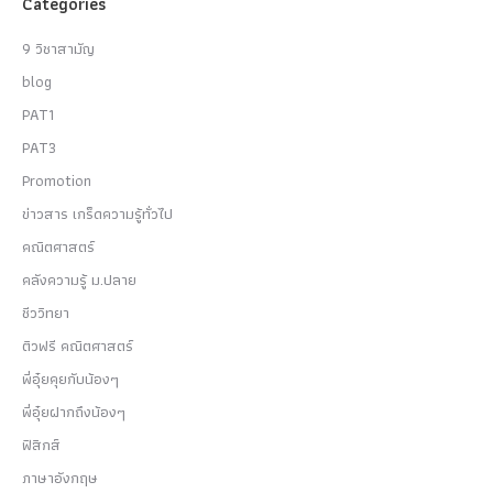
Categories
9 วิชาสามัญ
blog
PAT1
PAT3
Promotion
ข่าวสาร เกร็ดความรู้ทั่วไป
คณิตศาสตร์
คลังความรู้ ม.ปลาย
ชีววิทยา
ติวฟรี คณิตศาสตร์
พี่อุ๋ยคุยกับน้องๆ
พี่อุ๋ยฝากถึงน้องๆ
ฟิสิกส์
ภาษาอังกฤษ