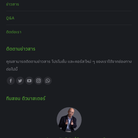
ข่าวสาร
Q&A
ติดต่อเรา
ติดตามข่าวสาร
คุณสามารถติดตามข่าวสาร โปรโมชั่น และคอร์สใหม่ ๆ ของเราได้จากช่องทาง
ต่อไปนี้
Find us on:
Facebook
Twitter
YouTube
Instagram
Whatsapp
page
page
page
page
page
ทีมสอน ติวมาสเตอร์
opens
opens
opens
opens
opens
in
in
in
in
in
new
new
new
new
new
window
window
window
window
window