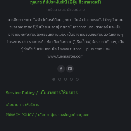
กุลนาถ ทีปประพันธ์ณี (พี่อุ๋ย ติวมาสเตอร์)
คณิตศาสตร์ มัธยมปลาย
อร์
tor
การศึกษา :วศ.บ.ไฟฟ้า (เกียรตินิยม), วศ.ม. ไฟฟ้า (ลาดกระบัง) ปัจจุบันสอน
วิ
เศษ
วิชาคณิตศาสตร์(ชั้นมัธยมปลาย) ที่สถาบันกวดวิชา เดอะติวเตอร์ และเป็น
วิช
,
อาจารย์พิเศษสอนโรงเรียนหลายแห่ง, เป็นอาจารย์รับเชิญสอนติวในหลายๆ
พิเ
ธานี
โครงการ เช่น รายการติวเข้ม เติมเต็มความรู้, รินน้ำใจสู่น้องชาวใต้ ฯลฯ, เป็น
ควา
ิบาย
ผู้ก่อตั้งเว็บเรียนออนไลน์ www.tutoroui-plus.com และ
ม.
แนน
www.tuemaster.com
ที่
Facebook
YouTube
Service Policy / นโยบายการให้บริการ
นโยบายการให้บริการ
PRIVACY POLICY / นโยบายคุ้มครองข้อมูลส่วนบุคคล