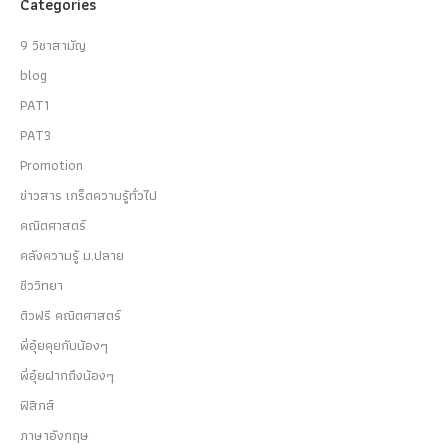
Categories
9 วิชาสามัญ
blog
PAT1
PAT3
Promotion
ข่าวสาร เกร็ดความรู้ทั่วไป
คณิตศาสตร์
คลังความรู้ ม.ปลาย
ชีววิทยา
ติวฟรี คณิตศาสตร์
พี่อุ๋ยคุยกับน้องๆ
พี่อุ๋ยฝากถึงน้องๆ
ฟิสิกส์
ภาษาอังกฤษ