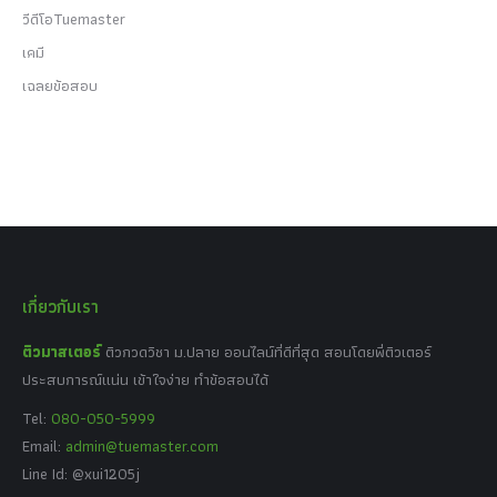
วีดีโอTuemaster
เคมี
เฉลยข้อสอบ
เกี่ยวกับเรา
ติวมาสเตอร์
ติวกวดวิชา ม.ปลาย ออนไลน์ที่ดีที่สุด สอนโดยพี่ติวเตอร์
ประสบการณ์แน่น เข้าใจง่าย ทำข้อสอบได้
Tel:
080-050-5999
Email:
admin@tuemaster.com
Line Id: @xui1205j