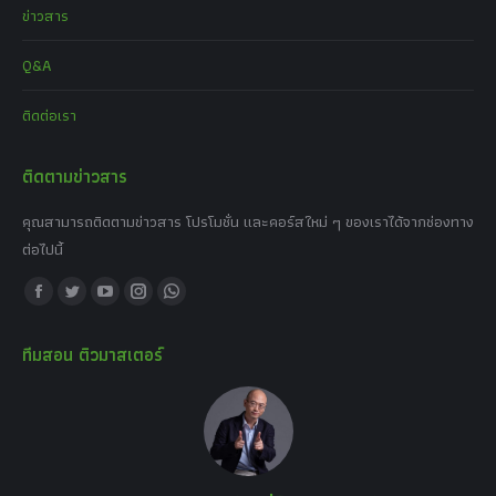
ข่าวสาร
Q&A
ติดต่อเรา
ติดตามข่าวสาร
คุณสามารถติดตามข่าวสาร โปรโมชั่น และคอร์สใหม่ ๆ ของเราได้จากช่องทาง
ต่อไปนี้
Find us on:
Facebook
Twitter
YouTube
Instagram
Whatsapp
page
page
page
page
page
ทีมสอน ติวมาสเตอร์
opens
opens
opens
opens
opens
in
in
in
in
in
new
new
new
new
new
window
window
window
window
window