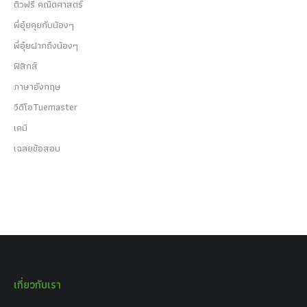
ติวฟรี คณิตศาสตร์
พี่อุ๋ยคุยกับน้องๆ
พี่อุ๋ยฝากถึงน้องๆ
ฟิสิกส์
ภาษาอังกฤษ
วีดีโอTuemaster
เคมี
เฉลยข้อสอบ
เกี่ยวกับเรา