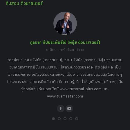
ทีมสอน ติวมาสเตอร์
opens
opens
opens
opens
opens
in
in
in
in
in
new
new
new
new
new
window
window
window
window
window
กุลนาถ ทีปประพันธ์ณี (พี่อุ๋ย ติวมาสเตอร์)
คณิตศาสตร์ มัธยมปลาย
อร์
tor
การศึกษา :วศ.บ.ไฟฟ้า (เกียรตินิยม), วศ.ม. ไฟฟ้า (ลาดกระบัง) ปัจจุบันสอน
วิ
เศษ
วิชาคณิตศาสตร์(ชั้นมัธยมปลาย) ที่สถาบันกวดวิชา เดอะติวเตอร์ และเป็น
วิช
,
อาจารย์พิเศษสอนโรงเรียนหลายแห่ง, เป็นอาจารย์รับเชิญสอนติวในหลายๆ
พิเ
ธานี
โครงการ เช่น รายการติวเข้ม เติมเต็มความรู้, รินน้ำใจสู่น้องชาวใต้ ฯลฯ, เป็น
ควา
ิบาย
ผู้ก่อตั้งเว็บเรียนออนไลน์ www.tutoroui-plus.com และ
ม.
แนน
www.tuemaster.com
ที่
Facebook
YouTube