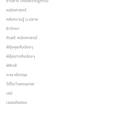
ข่าวสาร เกร็ดความรู้ทั่วไป
คณิตศาสตร์
คลังความรู้ ม.ปลาย
ชีววิทยา
ติวฟรี คณิตศาสตร์
พี่อุ๋ยคุยกับน้องๆ
พี่อุ๋ยฝากถึงน้องๆ
ฟิสิกส์
ภาษาอังกฤษ
วีดีโอTuemaster
เคมี
เฉลยข้อสอบ