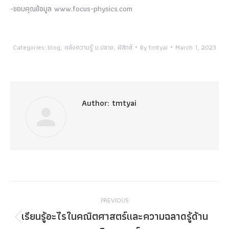
-ขอบคุณข้อมูล www.focus-physics.com
Categories:
blog
,
คลังความรู้ ม.ปลาย
,
ฟิสิกส์
By
tmtyai
March 1, 2023
Author:
tmtyai
Post
PREVIOUS
navigation
เรียนรู้อะไรในคณิตศาสตร์และความฉลาดรู้ด้าน
Previous