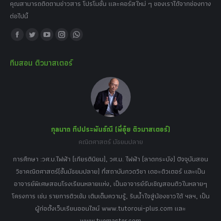
คุณสามารถติดตามข่าวสาร โปรโมชั่น และคอร์สใหม่ ๆ ของเราได้จากช่องทาง
ต่อไปนี้
Find us on:
Facebook
Twitter
YouTube
Instagram
Whatsapp
page
page
page
page
page
ทีมสอน ติวมาสเตอร์
opens
opens
opens
opens
opens
in
in
in
in
in
new
new
new
new
new
window
window
window
window
window
กุลนาถ ทีปประพันธ์ณี (พี่อุ๋ย ติวมาสเตอร์)
คณิตศาสตร์ มัธยมปลาย
อร์
tor
การศึกษา :วศ.บ.ไฟฟ้า (เกียรตินิยม), วศ.ม. ไฟฟ้า (ลาดกระบัง) ปัจจุบันสอน
วิ
เศษ
วิชาคณิตศาสตร์(ชั้นมัธยมปลาย) ที่สถาบันกวดวิชา เดอะติวเตอร์ และเป็น
วิช
,
อาจารย์พิเศษสอนโรงเรียนหลายแห่ง, เป็นอาจารย์รับเชิญสอนติวในหลายๆ
พิเ
ธานี
โครงการ เช่น รายการติวเข้ม เติมเต็มความรู้, รินน้ำใจสู่น้องชาวใต้ ฯลฯ, เป็น
ควา
ิบาย
ผู้ก่อตั้งเว็บเรียนออนไลน์ www.tutoroui-plus.com และ
ม.
แนน
www.tuemaster.com