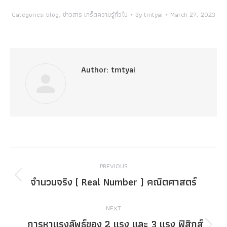
Categories:
blog
,
ข่าวสาร เกร็ดความรู้ทั่วไป
By
tmtyai
March 27, 2023
Author:
tmtyai
Post
PREVIOUS
navigation
จำนวนจริง ( Real Number ) คณิตศาสตร์
Previous
post:
NEXT
การหาแรงลัพธ์ของ 2 แรง และ 3 แรง ฟิสิกส์