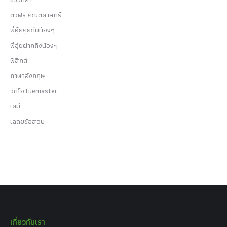
ติวฟรี คณิตศาสตร์
พี่อุ๋ยคุยกับน้องๆ
พี่อุ๋ยฝากถึงน้องๆ
ฟิสิกส์
ภาษาอังกฤษ
วีดีโอTuemaster
เคมี
เฉลยข้อสอบ
เกี่ยวกับเรา