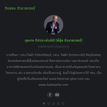
page
page
page
page
page
ทีมสอน ติวมาสเตอร์
opens
opens
opens
opens
opens
in
in
in
in
in
new
new
new
new
new
window
window
window
window
window
กุลนาถ ทีปประพันธ์ณี (พี่อุ๋ย ติวมาสเตอร์)
คณิตศาสตร์ มัธยมปลาย
อร์
tor
การศึกษา :วศ.บ.ไฟฟ้า (เกียรตินิยม), วศ.ม. ไฟฟ้า (ลาดกระบัง) ปัจจุบันสอน
วิ
เศษ
วิชาคณิตศาสตร์(ชั้นมัธยมปลาย) ที่สถาบันกวดวิชา เดอะติวเตอร์ และเป็น
วิช
,
อาจารย์พิเศษสอนโรงเรียนหลายแห่ง, เป็นอาจารย์รับเชิญสอนติวในหลายๆ
พิเ
ธานี
โครงการ เช่น รายการติวเข้ม เติมเต็มความรู้, รินน้ำใจสู่น้องชาวใต้ ฯลฯ, เป็น
ควา
ิบาย
ผู้ก่อตั้งเว็บเรียนออนไลน์ www.tutoroui-plus.com และ
ม.
แนน
www.tuemaster.com
ที่
Facebook
YouTube