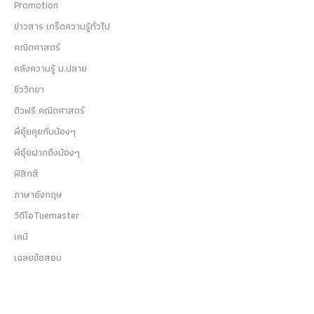
Promotion
ข่าวสาร เกร็ดความรู้ทั่วไป
คณิตศาสตร์
คลังความรู้ ม.ปลาย
ชีววิทยา
ติวฟรี คณิตศาสตร์
พี่อุ๋ยคุยกับน้องๆ
พี่อุ๋ยฝากถึงน้องๆ
ฟิสิกส์
ภาษาอังกฤษ
วีดีโอTuemaster
เคมี
เฉลยข้อสอบ