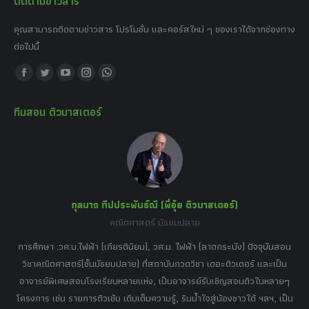
ติดตามข่าวสาร
คุณสามารถติดตามข่าวสาร โปรโมชั่น และคอร์สใหม่ ๆ ของเราได้จากช่องทาง
ต่อไปนี้
Find us on:
Facebook
Twitter
YouTube
Instagram
Whatsapp
page
page
page
page
page
ทีมสอน ติวมาสเตอร์
opens
opens
opens
opens
opens
in
in
in
in
in
new
new
new
new
new
window
window
window
window
window
กุลนาถ ทีปประพันธ์ณี (พี่อุ๋ย ติวมาสเตอร์)
คณิตศาสตร์ มัธยมปลาย
อร์
tor
การศึกษา :วศ.บ.ไฟฟ้า (เกียรตินิยม), วศ.ม. ไฟฟ้า (ลาดกระบัง) ปัจจุบันสอน
วิ
เศษ
วิชาคณิตศาสตร์(ชั้นมัธยมปลาย) ที่สถาบันกวดวิชา เดอะติวเตอร์ และเป็น
วิช
,
อาจารย์พิเศษสอนโรงเรียนหลายแห่ง, เป็นอาจารย์รับเชิญสอนติวในหลายๆ
พิเ
ธานี
โครงการ เช่น รายการติวเข้ม เติมเต็มความรู้, รินน้ำใจสู่น้องชาวใต้ ฯลฯ, เป็น
ควา