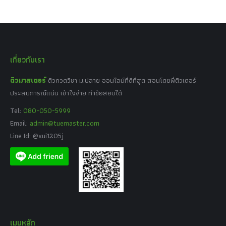
เกี่ยวกับเรา
ติวมาสเตอร์
ติวกวดวิชา ม.ปลาย ออนไลน์ที่ดีที่สุด สอนโดยพี่ติวเตอร์
ประสบการณ์แน่น เข้าใจง่าย ทำข้อสอบได้
Tel:
080-050-5999
Email:
admin@tuemaster.com
Line Id: @xui1205j
เมนูหลัก