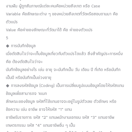
งามฟัน ผู้ถูกสัมภาษณ์แต่ละคนคือหน่วยสังเกต หรือ Case
Variable คือลักษณะต่าง ๆ ของหน่วยสังเกตที่วัดหรือสอบถามมา คือ
ตัวแปร
Value คือค่าของลักษณะที่วัดมาได้ คือ ค่าของตัวแปร
5
◆ การบันทึกข้อมูล
เมื่อตัดสินใจว่าจะเก็บข้อมูลเกี่ยวกับตัวแปรใดแล้ว สิ่งสำคัญประการหนึ่ง
คือ ต้องตัดสินใจว่าจะ
บันทึกข้อมูลอย่างไร เช่น อายุ จะบันทึกเป็น วัน เดือน ปี ที่เกิด หรือบันทึก
เป็นปี หรือบันทึกเป็นช่วงอายุ
◆ การลงรหัสข้อมูล (Coding) เป็นการเปลี่ยนรูปแบบข้อมูลโดยให้รหัสแทน
ข้อมูลเพื่อสามารถจ าแนก
ลักษณะของข้อมูล รหัสที่ใช้แทนอาจจะอยู่ในรูปตัวเลข ตัวอักษร หรือ
ข้อความ เช่น อาชีพ อาจให้รหัส “1” แทน
อาชีพรับราชการ รหัส “2” แทนพนักงานเอกชน รหัส “3” แทนอาชีพ
เกษตรกรรม รหัส “4” แทนอาชีพอื่น ๆ เป็น